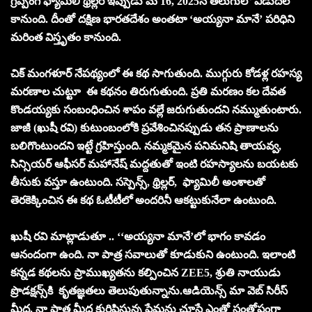
గ్రిప్పింగ్ ఫ్యామిలీ థ్రిల్లర్ ఇప్పుడు మే 16, 2025న తెలుగులో విడుదల
కానుంది. దీంతో దక్షిణ భారతదేశం అంతటా ‘అయ్యనా మానే’ పరిధిని
మరింత విస్తృతం కానుంది.
చిక్ మంగళూర్ నేపథ్యంలో ఈ కథ సాగుతుంది. ముగ్గురు కోడళ్ల రహస్య
మరణాల చుట్టూ ఈ కథనం తిరుగుతుంది. ప్రతి మరణం కల దేవత
కొండయ్యకు సంబంధించిన శాపం వల్లే జరుగుతుందని నమ్ముతుంటారు.
జాజీ (ఖుషీ రవి) కుటుంబంలోకి ప్రవేశించినప్పుడు తన ప్రాణాలను
బలిగొంటుందని ఇట్టే గ్రహిస్తుంది. నమ్మకమైన పనిమనిషి తాయవ్వ,
సిన్సియర్ ఆఫీసర్ మహానేష్ మద్దతుతో ఇంటి రహస్యాలను బయటకు
తీసుకు వస్తూ ఉంటుంది. సస్పెన్స్, థ్రిల్లర్‌, ఫ్యామిలీ అంశాలతో
తెరకెక్కించిన ఈ కథ ఓటీటీలో అందరినీ ఆకట్టుకునేలా ఉంటుంది.
ఖుషీ రవి మాట్లాడుతూ .. ‘‘అయ్యనా మానే’లో భాగం కావడం
ఆనందంగా ఉంది. నా పాత్ర సవాలుతో కూడుకుని ఉంటుంది. ఇలాంటి
కన్నడ కథలను ప్రాముఖ్యతను కల్పించిన ZEE5, శ్రుతి నాయుడు
ప్రొడక్షన్స్‌కి కృతజ్ఞతలు తెలుపుతున్నాను.ఆడియెన్స్ మా వెబ్ సిరీస్
మీద, నా పాత్ర మీద కురిపిస్తున్న ప్రేమను చూస్తే ఎంతో సంతోషంగా