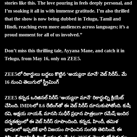
stories like this. The love pouring in feels deeply personal, and
I’m soaking it all in with immense gratitude. I’m also thrilled
that the show is now being dubbed in Telugu, Tamil and
Hindi, reaching even more audiences across languages; it’s a
proud moment for all of us involved.”
Don’t miss this thrilling tale, Ayyana Mane, and catch it in
Telugu, from May 16, only on ZEE5.
ZEE5లో రికార్డులు బద్దలు కొట్టిన ‘అయ్యనా మానే’ వెబ్ సిరీస్.. మే
16 నుంచి తెలుగులో స్ట్రీమింగ్
ZEE5 కన్నడ ఒరిజినల్ సిరీస్ ‘అయ్యనా మానే’ రికార్డుల్ని క్రియేట్
చేసింది. IMDbలో 8.6 రేటింగ్‌తో ఈ వెబ్ సిరీస్ దూసుకుపోతోంది. కుషీ
రవి, అక్షయ నాయక్, మానసి సుధీర్ ప్రధాన పాత్రలుగా రమేష్ ఇందిర
దర్శకత్వంలో ఈ వెబ్ సిరీస్ రూపొందింది. కన్నడ, హిందీ, తమిళ
భాషలలో ఇప్పటికే భారీ విజయం సాధించిన సంగతి తెలిసిందే. ఈ