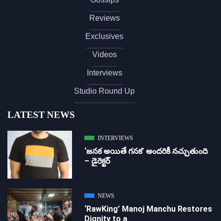
Reviews
Exclusives
Videos
Interviews
Studio Round Up
LATEST NEWS
INTERVIEWS
‘జ‌న‌క అయితే గ‌న‌క‌’ అందరికీ నచ్చుతుంది
– డైరెక్ట‌ర్
NEWS
‘RawKing’ Manoj Manchu Restores
Dignity to a