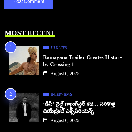
MOST
RECENT
UPDATES
Ramayana Trailer Creates History
by Crossing 1
August 6, 2026
INTERVIEWS
‘డీసీ’ వైల్డ్ గ్యాంగ్‌స్టర్ కథ… సరికొత్త
థియేట్రికల్ ఎక్స్‌పీరియన్స్
August 6, 2026