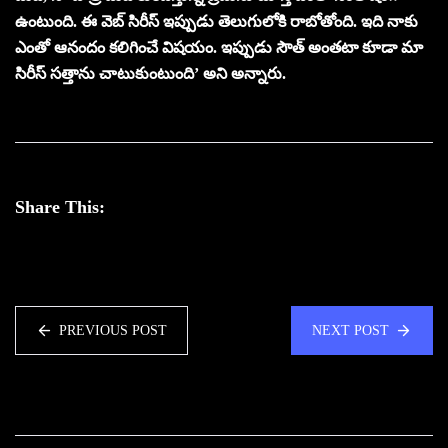
ఉంటుంది. ఈ వెబ్ సిరీస్ ఇప్పుడు తెలుగులోకి రాబోతోంది. ఇది నాకు
ఎంతో ఆనందం కలిగించే విషయం. ఇప్పుడు సౌత్ అంతటా కూడా మా
సిరీస్ సత్తాను చాటుకుంటుంది’ అని అన్నారు.
Share This:
PREVIOUS POST
NEXT POST