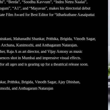
athi”, “Beeda”, “Soodhu Kavvum”, “Indru Netru Naalai”,
gum”, “A1”, and “Mayavan”, makes his directorial debut
e Film Award for Best Editor for “Idharkuthane Aasaipattai
hirakani, Mahanadhi Shankar, Prithika, Brigida, Vinodh Sagar,
 Archana, Kanimozhi, and Anthagaram Natarajan.
er, Raja A as art director, and Vijay Antony as music
uences shot in Mumbai and impressive visual effects.
r all ages and is gearing up for a theatrical release soon.
ar, Prithika, Brigida, Vinodh Sagar, Ajay Dhishan,
mozhi, and Anthagaram Natarajan