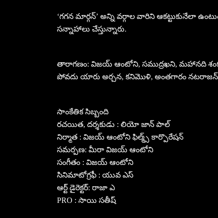
‘గగన మార్గన్’ అన్ని వర్గాల వారిని ఆకట్టుకునేలా ఉంట
సన్నాహాలు చేస్తున్నారు.
తారాగణం: విజయ్ ఆంటోని, సముద్రఖని, మహానది శంకర్, ప్ర
పోవదు యారు అర్చన, కనిమొళి, అంతగారం నటరాజన
సాంకేతిక సిబ్బంది
రచయిత, దర్శకుడు : లియో జాన్ పాల్
నిర్మాత : విజయ్ ఆంటోని ఫిల్మ్స్ కార్పొరేషన్
సమర్పణ: మీరా విజయ్ ఆంటోని
సంగీతం : విజయ్ ఆంటోని
సినిమాటోగ్రఫీ : యువ ఎస్
ఆర్ట్ డైరెక్టర్: రాజా ఎ
PRO : సాయి సతీష్