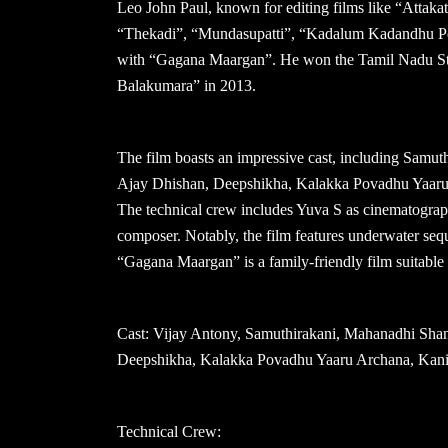
Leo John Paul, known for editing films like “Attak
“Thekadi”, “Mundasupatti”, “Kadalum Kadandhu Po
with “Gagana Maargan”. He won the Tamil Nadu Stat
Balakumara” in 2013.
The film boasts an impressive cast, including Samut
Ajay Dhishan, Deepshikha, Kalakka Povadhu Yaaru
The technical crew includes Yuva S as cinematograph
composer. Notably, the film features underwater seq
“Gagana Maargan” is a family-friendly film suitable fo
Cast: Vijay Antony, Samuthirakani, Mahanadhi Shank
Deepshikha, Kalakka Povadhu Yaaru Archana, Kani
Technical Crew: