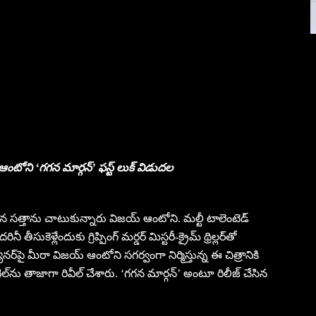
జయ్ ఆంటోని ‘గగన మార్గన్’ ఫస్ట్ లుక్ విడుదల
ా తన సత్తాను చాటుకున్నారు విజయ్ ఆంటోని. మల్టీ టాలెంటెడ్
సుకెళ్లేందుకు గ్రిప్పింగ్ మర్డర్ మిస్టరీ-క్రైమ్ థ్రిల్లర్‌తో
ర్‌పై మీరా విజయ్ ఆంటోని సగర్వంగా నిర్మిస్తున్న ఈ చిత్రానికి
‌ను తాజాగా రివీల్ చేశారు. ‘గగన మార్గన్’ అంటూ రిలీజ్ చేసిన