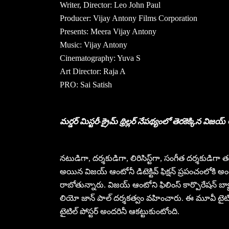
Writer, Director: Leo John Paul
Producer: Vijay Antony Films Corporation
Presents: Meera Vijay Antony
Music: Vijay Antony
Cinematography: Yuva S
Art Director: Raja A
PRO: Sai Satish
మర్డర్ మిస్టరీ-క్రైమ్ థ్రిల్లర్ నేపథ్యంలో తెరకెక్కిన వి
నటుడిగా, దర్శకుడిగా, లిరిసిస్ట్‌గా, సంగీత దర్శకుడిగ
అయిన విజయ్ ఆంటోనీ డిటెక్టివ్ ఫిక్షన్ ప్రపంచంలోకి అందరినీ తీ
రాబోతున్నారు. విజయ్ ఆంటోని ఫిలింస్ కార్పొరేషన్ బ్యాన
లియో జాన్ పాల్ దర్శకత్వం వహించారు. ఈ మూవీ టైటిల్
టైటిల్ పోస్టర్ అందరినీ ఆకట్టుకుంటోంది.