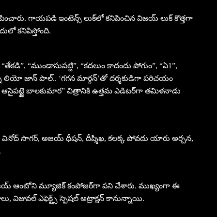
ిపించారు. గాయపడి ఇంటెన్స్ లుక్‌లో కనిపించిన విజయ్ లుక్ కొత్తగా
ులో కనిపిస్తోంది.
ళై”, “తేకడి”, “ముండాసుపట్టి”, “కదలుం కాదందు పోగుం”, “ఏ1”,
్న లియో జాన్ పాల్.. ‘గగన మార్గన్’తో దర్శకుడిగా పరిచయం
 ఆసైపట్టై బాలకుమార” చిత్రానికి ఉత్తమ ఎడిటర్‌గా తమిళనాడు
డా, వినోద్ సాగర్, అజయ్ ధీషన్, దీప్శిఖ, కలక్క పోవదు యారు అర్చన,
.
ా, విజయ్ ఆంటోని మ్యూజిక్ కంపోజర్‌గా పని చేశారు. ముఖ్యంగా ఈ
ు, విజువల్ ఎఫెక్ట్స్ స్పెషల్ అట్రాక్షన్ కానున్నాయి.