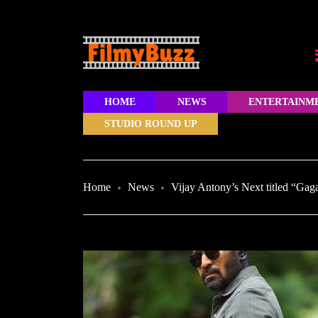
HOME
NEWS
ENTERTAINM
STUDIO ROUND UP
Home
News
Vijay Antony’s Next titled “Ga