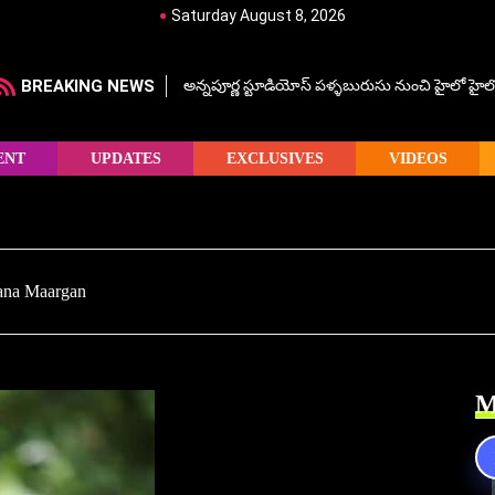
Saturday August 8, 2026
BREAKING NEWS
అన్నపూర్ణ స్టూడియోస్ పళ్ళబురుసు నుంచి హైలో హైలో హ
ENT
UPDATES
EXCLUSIVES
VIDEOS
gana Maargan
M