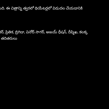
ుంది. ఈ చిత్రాన్ని త్వరలో థియేటర్లలో విడుదల చేయడానికి
ితిక, బ్రిగిడా, వినోద్ సాగర్, అజయ్ ధీషన్, దీప్శిఖ, కలక్క
్ తదితరులు