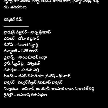
పృథ్వీ, కోన వెంకట్, సత్య, ఆమని, శివాజీ రాజా, ఛమ్మక్ చంద్ర, రచ్చ
రవి, తదితరులు
టెక్నికల్ టీమ్
——————–
ప్రొడక్షన్ డిజైనర్ – నార్ని శ్రీనివాస్
ఎడిటర్ – ఛోటా కె ప్రసాద్
డీవోపీ – సుజాత సిద్ధార్థ్
మ్యూజిక్ – వివేక్ సాగర్
డైలాగ్స్ – సాయిమాధవ్ బుర్రా
స్టోరీ, స్క్రీన్ ప్లే – విశ్వజిత్
సమర్పణ – శంతను పత్తి
పీఆర్ఓ – జీఎస్ కే మీడియా (సురేష్ – శ్రీనివాస్)
బ్యానర్ – సిల్వర్ స్క్రీన్ సినిమాస్ బ్యానర్
నిర్మాతలు – అవినాష్ బుయానీ, ఆలపాటి రాజా, సి.అంకిత్ రెడ్డి
డైరెక్షన్ – అవినాష్ తిరువీధుల