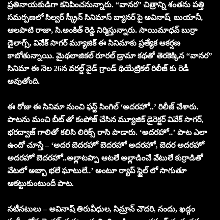
ప్రతినాయకుడిగా కనిపించనున్నారు. “వానర” చిత్రాన్ని శంతను పత్తి
సమర్పణలో సిల్వర్ స్క్రీన్ సినిమాస్ బ్యానర్ పై అవినాష్ బుయానీ,
ఆలపాటి రాజా, సి.అంకిత్ రెడ్డి నిర్మిస్తున్నారు. సాయిమాధవ్ బుర్రా
డైలాగ్స్, వివేక్ సాగర్ మ్యూజిక్ ఈ సినిమాకు ప్రత్యేక ఆకర్షణ
కాబోతున్నాయి. మైథలాజికల్ రూరల్ డ్రామా కథతో తెరకెక్కిన “వానర”
సినిమా ఈ నెల 26న వరల్డ్ వైడ్ గ్రాండ్ థియేట్రికల్ రిలీజ్ కు రెడీ
అవుతోంది.
ఈ రోజు ఈ సినిమా నుంచి ఫస్ట్ సింగిల్ ‘అదరహో..’ రిలీజ్ చేశారు.
పాటను మంచి బీట్ తో కంపోజ్ చేసిన మ్యూజిక్ డైరెక్టర్ వివేక్ సాగర్,
భరద్వాజ్ గాలితో కలిసి లిరిక్స్ రాసి పాడారు. ‘అదరహో..’ పాట ఎలా
ఉందో చూస్తే – ‘అదర బెదరహో బెదరహో అదరహో, బెదర అదరహో
అదరహో బెదరహో..అల్లాటప్పా ఆటలే అల్లాడించే వేటులే కుర్రాడితో
వేటలో అబ్బా భలే ఘాటులే..’ అంటూ ర్యాప్ స్టైల్ లో సాగుతూ
ఆకట్టుకుంటుందీ పాట.
నటీనటులు – అవినాష్ తిరువీధుల, సిమ్రాన్ చౌదరి, నందు, ఖడ్గం