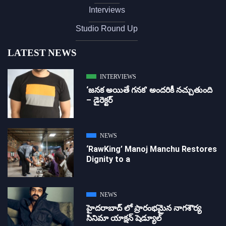
Interviews
Studio Round Up
LATEST NEWS
INTERVIEWS
‘జ‌న‌క అయితే గ‌న‌క‌’ అందరికీ నచ్చుతుంది
– డైరెక్ట‌ర్
NEWS
‘RawKing’ Manoj Manchu Restores
Dignity to a
NEWS
హైదరాబాద్ లో ప్రారంభమైన నాగశౌర్య
సినిమా యాక్షన్ షెడ్యూల్