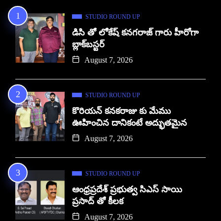
STUDIO ROUND UP
డిసి తో లోకేష్ కనగరాజ్ గారు హీరోగా
బ్లాక్‌బస్టర్
August 7, 2026
STUDIO ROUND UP
కొరియన్ కనకరాజు కు మేము
ఊహించిన దానికంటే అద్భుతమైన
August 7, 2026
STUDIO ROUND UP
ఆంధ్రప్రదేశ్ ప్రభుత్వ సిఎస్ సాయి
ప్రసాద్ తో కీలక
August 7, 2026