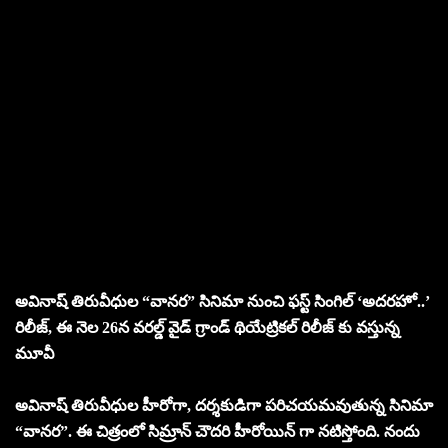
అవినాష్ తిరువీధుల “వానర” సినిమా నుంచి ఫస్ట్ సింగిల్ ‘అదరహో..’
రిలీజ్, ఈ నెల 26న వరల్డ్ వైడ్ గ్రాండ్ థియేట్రికల్ రిలీజ్ కు వస్తున్న
మూవీ
అవినాష్ తిరువీధుల హీరోగా, దర్శకుడిగా పరిచయమవుతున్న సినిమా
“వానర”. ఈ చిత్రంలో సిమ్రాన్ చౌదరి హీరోయిన్ గా నటిస్తోంది. నందు