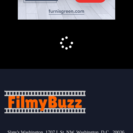
Slate’s Washington, 1707 L St. NW, Washington, D.C., 20036.