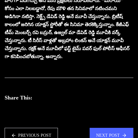
హీరోగా ఎదగొచ్చు అని మన ప్రేక్షకులు నిరూపించారు. “మిరాయ్”
కోసం ఎలా నిలబడ్డానో, రేపు మౌళి తన సినిమాలో నటించమని
అడిగినా నటిస్తా. నెక్ట్స్ డేవిడ్ రెడ్డి అనే మూవీ చేస్తున్నాను. బ్రిటీష్
కాలంలో జరిగిన యాక్షన్ స్టోరీతో ఈ సినిమా తెరకెక్కిస్తున్నాం. కేజీఎఫ్
టీమ్ మెంబర్స్ రవి బస్రుర్, ఉజ్వల్ మా డేవిడ్ రెడ్డి మూవీకి వర్క్
చేస్తున్నారు. టీ సిరీస్ వాళ్లతో అబ్రహాం లింకన్ అనే యాక్షన్ మూవీ
చేస్తున్నాను. రక్షక్ అనే మూవీలో ఫస్ట్ టైమ్ పవర్ ఫుల్ పోలీస్ ఆఫీసర్
గా కనిపించబోతున్నా. అన్నారు.
Share This:
PREVIOUS POST
NEXT POST