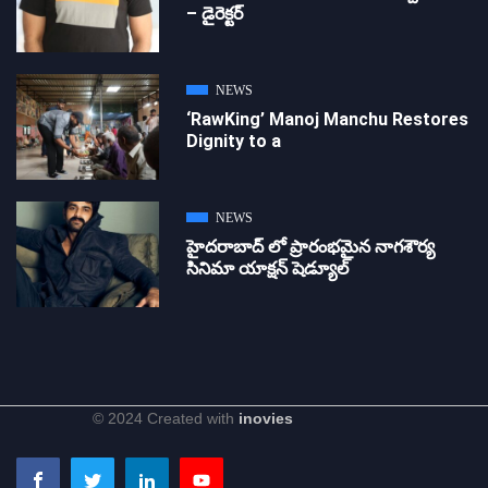
– డైరెక్ట‌ర్
NEWS
‘RawKing’ Manoj Manchu Restores
Dignity to a
NEWS
హైదరాబాద్ లో ప్రారంభమైన నాగశౌర్య
సినిమా యాక్షన్ షెడ్యూల్
© 2024 Created with
inovies