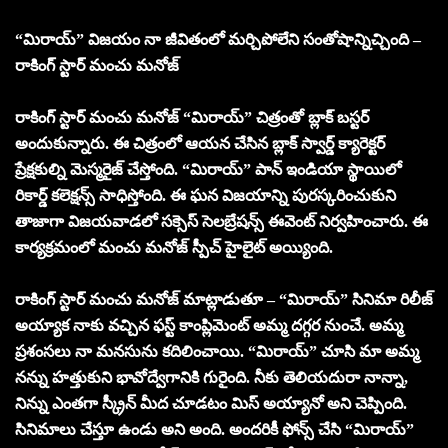
“మిరాయ్” విజయం నా జీవితంలో మర్చిపోలేని సంతోషాన్నిచ్చింది –
రాకింగ్ స్టార్ మంచు మనోజ్
రాకింగ్ స్టార్ మంచు మనోజ్ “మిరాయ్” చిత్రంతో బ్లాక్ బస్టర్
అందుకున్నారు. ఈ చిత్రంలో ఆయన చేసిన బ్లాక్ స్వార్డ్ క్యారెక్టర్
ప్రేక్షకుల్ని మెస్మరైజ్ చేస్తోంది. “మిరాయ్” పాన్ ఇండియా స్థాయిలో
రికార్డ్ కలెక్షన్స్ సాధిస్తోంది. ఈ ఘన విజయాన్ని పురస్కరించుకుని
తాజాగా విజయవాడలో సక్సెస్ సెలబ్రేషన్స్ ఈవెంట్ నిర్వహించారు. ఈ
కార్యక్రమంలో మంచు మనోజ్ స్పీచ్ హైలైట్ అయ్యింది.
రాకింగ్ స్టార్ మంచు మనోజ్ మాట్లాడుతూ – “మిరాయ్” సినిమా రిలీజ్
అయ్యాక నాకు వచ్చిన ఫస్ట్ కాంప్లిమెంట్ అమ్మ దగ్గర నుంచే. అమ్మ
ప్రశంసలు నా మనసును కదిలించాయి. “మిరాయ్” చూసి మా అమ్మ
నన్ను హత్తుకుని భావోద్వేగానికి గురైంది. నీకు తెలియదురా నాన్నా,
నిన్ను ఎంతగా స్క్రీన్ మీద చూడటం మిస్ అయ్యానో అని చెప్పింది.
సినిమాలు చేస్తూ ఉండు అని అంది. అందరికీ ఫోన్స్ చేసి “మిరాయ్”