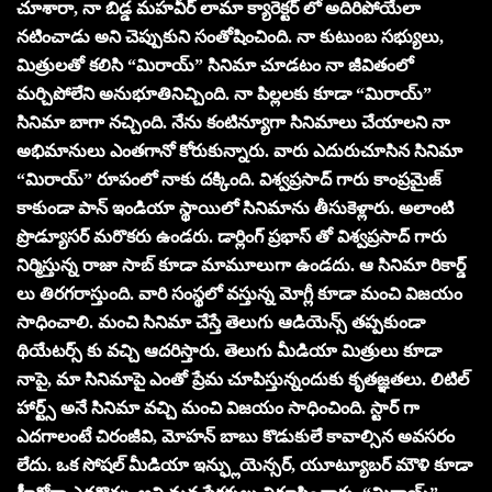
చూశారా, నా బిడ్డ మహవీర్ లామా క్యారెక్టర్ లో అదిరిపోయేలా
నటించాడు అని చెప్పుకుని సంతోషించింది. నా కుటుంబ సభ్యులు,
మిత్రులతో కలిసి “మిరాయ్” సినిమా చూడటం నా జీవితంలో
మర్చిపోలేని అనుభూతినిచ్చింది. నా పిల్లలకు కూడా “మిరాయ్”
సినిమా బాగా నచ్చింది. నేను కంటిన్యూగా సినిమాలు చేయాలని నా
అభిమానులు ఎంతగానో కోరుకున్నారు. వారు ఎదురుచూసిన సినిమా
“మిరాయ్” రూపంలో నాకు దక్కింది. విశ్వప్రసాద్ గారు కాంప్రమైజ్
కాకుండా పాన్ ఇండియా స్థాయిలో సినిమాను తీసుకెళ్లారు. అలాంటి
ప్రొడ్యూసర్ మరొకరు ఉండరు. డార్లింగ్ ప్రభాస్ తో విశ్వప్రసాద్ గారు
నిర్మిస్తున్న రాజా సాబ్ కూడా మామూలుగా ఉండదు. ఆ సినిమా రికార్డ్
లు తిరగరాస్తుంది. వారి సంస్థలో వస్తున్న మోగ్లీ కూడా మంచి విజయం
సాధించాలి. మంచి సినిమా చేస్తే తెలుగు ఆడియెన్స్ తప్పకుండా
థియేటర్స్ కు వచ్చి ఆదరిస్తారు. తెలుగు మీడియా మిత్రులు కూడా
నాపై, మా సినిమాపై ఎంతో ప్రేమ చూపిస్తున్నందుకు కృతజ్ఞతలు. లిటిల్
హార్ట్స్ అనే సినిమా వచ్చి మంచి విజయం సాధించింది. స్టార్ గా
ఎదగాలంటే చిరంజీవి, మోహన్ బాబు కొడుకులే కావాల్సిన అవసరం
లేదు. ఒక సోషల్ మీడియా ఇన్ఫ్లుయెన్సర్, యూట్యూబర్ మౌళి కూడా