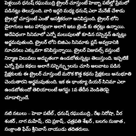
పెళ్లయిన ధనుష్ రఘుముద్రి ట్రైలర్ చూస్తుంటే హెబ్బా పటేల్తో ప్రేమలో
పడినట్లు తెలుస్తుంది. వారి ఇద్దరి మధ్య ధనుష్ ఎలా మేనేజ్ చేశాడు
ట్రైలర్లో చూస్తుంటే ఎంతో ఆసక్తికరంగా అనిపిస్తుంది. ట్రైలర్ లోని
డైలాగులు అటు హాస్యంగా అలాగే ఇటు ట్రెండ్ కు తగ్గట్లు ఉన్నాయి.
అదేవిధంగా సినిమాలో ఎన్నో మలుపులతో కూడిన సస్పెన్షన్ ఉన్నట్లు
అర్థమవుతుంది. ట్రైలర్ లోని బిజిఎం సినిమాకు ప్లస్ అవ్వడానికి
సూచనలు ఎక్కువగా కనిపిస్తున్నాయి. ట్రైలర్ విజువల్స్ వస్తుంటే
నిర్మాణ విలువలు అద్భుతంగా ఉండబోతున్నట్లు తెలుస్తుంది. ఇప్పటికే
ఎన్నో ప్రేమ కథలు అలాగే సస్పెన్స్త్రులను చూసి అలవాటు పడిన
ప్రేక్షకులకు ఈ ట్రైలర్ చూస్తుంటే మరొక కొత్త కథను ప్రేక్షకులు అనుభూతి
చెందుతారని అర్థమవుతుంది. ఇక ఈ థాంక్యూ డియర్ సినిమా ఎలా
ఉండబోతుందో తెలియాలంటే ఆగస్టు 1వ తేదీన వెండితెరపై
చూడాల్సిందే.
నటి నటులు – హెబా పటేల్ , ధనుష్ రఘుముద్రి , రేఖ నిరోషా, వీర
శంకర్ , నాగ మహేష్ , రవి ప్రకాష్ , ఛత్రపతి శేఖర్ , బలగం సుజాత ,
సంక్రాంతి ఫేమ్ శ్రీనివాస్ నాయుడు తదితరులు.