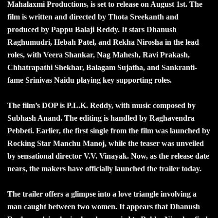
Mahalaxmi Productions, is set to release on August 1st. The
film is written and directed by Thota Sreekanth and
produced by Pappu Balaji Reddy. It stars Dhanush
Raghumudri, Hebah Patel, and Rekha Nirosha in the lead
roles, with Veera Shankar, Nag Mahesh, Ravi Prakash,
Chhatrapathi Shekhar, Balagam Sujatha, and Sankranti-
fame Srinivas Naidu playing key supporting roles.
The film’s DOP is P.L.K. Reddy, with music composed by
Subhash Anand. The editing is handled by Raghavendra
Pebbeti. Earlier, the first single from the film was launched by
Rocking Star Manchu Manoj, while the teaser was unveiled
by sensational director V.V. Vinayak. Now, as the release date
nears, the makers have officially launched the trailer today.
The trailer offers a glimpse into a love triangle involving a
man caught between two women. It appears that Dhanush