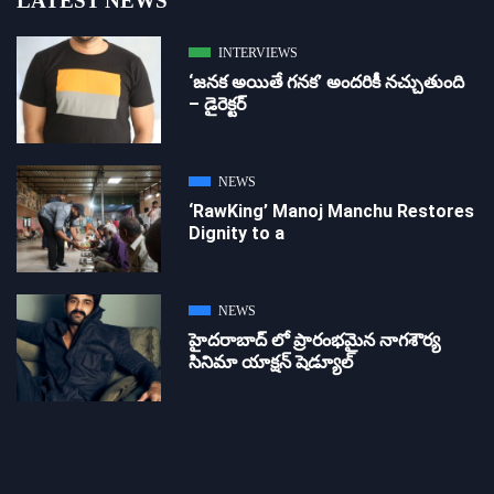
LATEST NEWS
INTERVIEWS
‘జ‌న‌క అయితే గ‌న‌క‌’ అందరికీ నచ్చుతుంది
– డైరెక్ట‌ర్
NEWS
‘RawKing’ Manoj Manchu Restores
Dignity to a
NEWS
హైదరాబాద్ లో ప్రారంభమైన నాగశౌర్య
సినిమా యాక్షన్ షెడ్యూల్