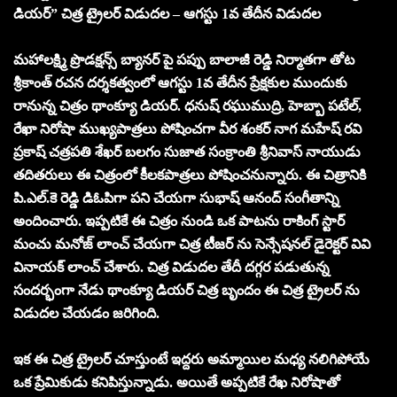
డియర్” చిత్ర ట్రైలర్ విడుదల – ఆగస్టు 1వ తేదీన విడుదల
మహాలక్ష్మి ప్రొడక్షన్స్ బ్యానర్ పై పప్పు బాలాజీ రెడ్డి నిర్మాతగా తోట
శ్రీకాంత్ రచన దర్శకత్వంలో ఆగస్టు 1వ తేదీన ప్రేక్షకుల ముందుకు
రానున్న చిత్రం థాంక్యూ డియర్. ధనుష్ రఘుముద్రి, హెబ్బా పటేల్,
రేఖా నిరోషా ముఖ్యపాత్రలు పోషించగా వీర శంకర్ నాగ మహేష్ రవి
ప్రకాష్ చత్రపతి శేఖర్ బలగం సుజాత సంక్రాంతి శ్రీనివాస్ నాయుడు
తదితరులు ఈ చిత్రంలో కీలకపాత్రలు పోషించనున్నారు. ఈ చిత్రానికి
పి.ఎల్.కె రెడ్డి డిఓపిగా పని చేయగా సుభాష్ ఆనంద్ సంగీతాన్ని
అందించారు. ఇప్పటికే ఈ చిత్రం నుండి ఒక పాటను రాకింగ్ స్టార్
మంచు మనోజ్ లాంచ్ చేయగా చిత్ర టీజర్ ను సెన్సేషనల్ డైరెక్టర్ వివి
వినాయక్ లాంచ్ చేశారు. చిత్ర విడుదల తేదీ దగ్గర పడుతున్న
సందర్భంగా నేడు థాంక్యూ డియర్ చిత్ర బృందం ఈ చిత్ర ట్రైలర్ ను
విడుదల చేయడం జరిగింది.
ఇక ఈ చిత్ర ట్రైలర్ చూస్తుంటే ఇద్దరు అమ్మాయిల మధ్య నలిగిపోయే
ఒక ప్రేమికుడు కనిపిస్తున్నాడు. అయితే అప్పటికే రేఖ నిరోషాతో