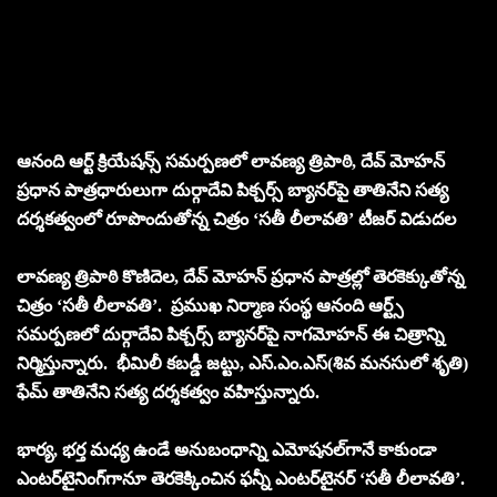
ఆనంది ఆర్ట్ క్రియేష‌న్స్ సమ‌ర్ప‌ణ‌లో లావ‌ణ్య త్రిపాఠి, దేవ్ మోహ‌న్
ప్ర‌ధాన పాత్ర‌ధారులుగా దుర్గాదేవి పిక్చ‌ర్స్ బ్యాన‌ర్‌పై తాతినేని స‌త్య
ద‌ర్శ‌క‌త్వంలో రూపొందుతోన్న చిత్రం ‘సతీ లీలావతి’ టీజర్ విడుదల
లావ‌ణ్య త్రిపాఠి కొణిదెల, దేవ్ మోహన్ ప్ర‌ధాన పాత్ర‌ల్లో తెరకెక్కుతోన్న
చిత్రం ‘సతీ లీలావతి’. ప్రముఖ నిర్మాణ సంస్థ ఆనంది ఆర్ట్స్
సమర్పణలో దుర్గాదేవి పిక్చ‌ర్స్ బ్యానర్‌పై నాగ‌మోహ‌న్ ఈ చిత్రాన్ని
నిర్మిస్తున్నారు. భీమిలీ కబడ్డీ జట్టు, ఎస్‌.ఎం.ఎస్‌(శివ మ‌న‌సులో శృతి)
ఫేమ్ తాతినేని స‌త్య దర్శకత్వం వహిస్తున్నారు.
భార్య‌, భ‌ర్త మ‌ధ్య ఉండే అనుబంధాన్ని ఎమోష‌నల్‌గానే కాకుండా
ఎంట‌ర్‌టైనింగ్‌గానూ తెర‌కెక్కించిన ఫ‌న్నీ ఎంట‌ర్‌టైన‌ర్ ‘సతీ లీలావతి’.