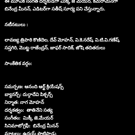
ఈ మూవీకి సంగీత దర్శకుడిగా మిక్కీ జే మేయర్, కెమెరామెన్‌గా
బినేంద్ర మీనన్, ఎడిటర్‌గా సతీష్ సూర్య పని చేస్తున్నారు.
న‌టీన‌టులు :
లావ‌ణ్య త్రిపాఠి కొణిదెల, దేవ్ మోహ‌న్‌, వి.కె.నరేష్, వి.టి.వి.గణేష్,
సప్తగిరి, మొట్ట రాజేంద్రన్, జాఫర్ సాదిక్, జోషి త‌దిత‌రులు
సాంకేతిక వ‌ర్గం:
స‌మ‌ర్ప‌ణ‌: ఆనంది ఆర్ట్ క్రియేష‌న్స్‌
బ్యాన‌ర్స్‌: దుర్గాదేవి పిక్చ‌ర్స్
నిర్మాత‌: నాగ మోహ‌న్
ద‌ర్శ‌క‌త్వం: తాతినేని స‌త్య‌
సంగీతం: మిక్కీ జె.మేయ‌ర్‌
సినిమాటోగ్ర‌ఫీ: బినేంద్ర మీన‌న్‌
మాట‌లు: ఉద‌య్ పొట్టిపాడు