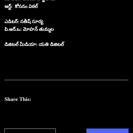
ఆర్ట్‌: కోసనం విఠల్
ఎడిట‌ర్‌: స‌తీష్ సూర్య‌
పి.ఆర్.ఒ: మోహ‌న్ తుమ్మ‌ల‌
డిజిటల్ మీడియా: యతి డిజిటల్
Share This: