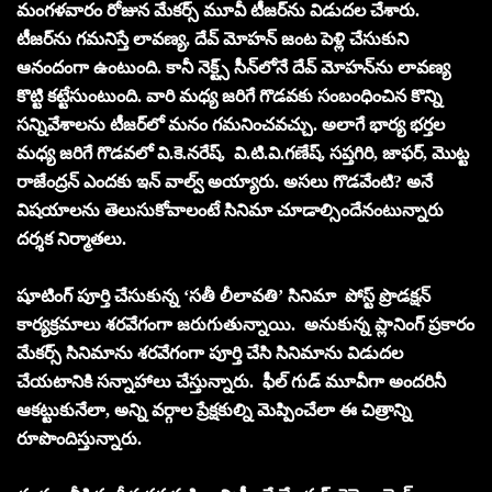
మంగళవారం రోజున మేకర్స్ మూవీ టీజర్‌ను విడుదల చేశారు.
టీజర్‌ను గమనిస్తే లావణ్య, దేవ్ మోహన్ జంట పెళ్లి చేసుకుని
ఆనందంగా ఉంటుంది. కానీ నెక్ట్స్ సీన్‌లోనే దేవ్ మోహన్‌ను లావణ్య
కొట్టి కట్టేసుంటుంది. వారి మధ్య జరిగే గొడవకు సంబంధించిన కొన్ని
సన్నివేశాలను టీజర్‌లో మనం గమనించవచ్చు. అలాగే భార్య భర్తల
మధ్య జరిగే గొడవలో వి.కె.నరేష్, వి.టి.వి.గణేష్, సప్తగిరి, జాఫర్, మొట్ట
రాజేంద్రన్ ఎందకు ఇన్ వాల్వ్ అయ్యారు. అసలు గొడవేంటి? అనే
విషయాలను తెలుసుకోవాలంటే సినిమా చూడాల్సిందేనంటున్నారు
దర్శక నిర్మాతలు.
షూటింగ్ పూర్తి చేసుకున్న ‘సతీ లీలావతి’ సినిమా పోస్ట్ ప్రొడ‌క్ష‌న్
కార్య‌క్ర‌మాలు శ‌ర‌వేగంగా జ‌రుగుతున్నాయి. అనుకున్న ప్లానింగ్ ప్ర‌కారం
మేక‌ర్స్ సినిమాను శ‌ర‌వేగంగా పూర్తి చేసి సినిమాను విడుద‌ల
చేయ‌టానికి సన్నాహాలు చేస్తున్నారు. ఫీల్ గుడ్ మూవీగా అందరినీ
ఆకట్టుకునేలా, అన్ని వర్గాల ప్రేక్షకుల్ని మెప్పించేలా ఈ చిత్రాన్ని
రూపొందిస్తున్నారు.