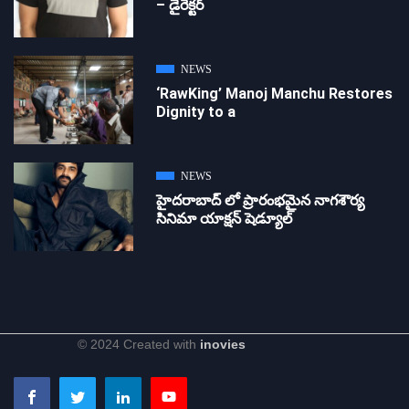
– డైరెక్ట‌ర్
NEWS
‘RawKing’ Manoj Manchu Restores
Dignity to a
NEWS
హైదరాబాద్ లో ప్రారంభమైన నాగశౌర్య
సినిమా యాక్షన్ షెడ్యూల్
© 2024 Created with
inovies