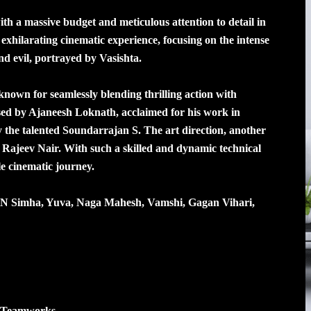
ith a massive budget and meticulous attention to detail in
exhilarating cinematic experience, focusing on the intense
 evil, portrayed by Vasishta.
nown for seamlessly blending thrilling action with
sed by Ajaneesh Loknath, acclaimed for his work in
 the talented Soundarrajan S. The art direction, another
by Rajeev Nair. With such a skilled and dynamic technical
le cinematic journey.
 N Simha, Yuva, Naga Mahesh, Vamshi, Gagan Vihari,
i Teamworks