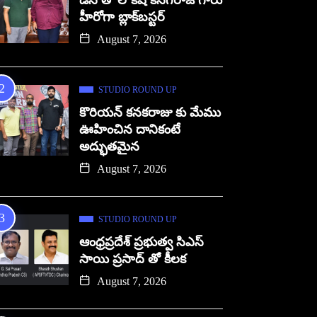
డిసి తో లోకేష్ కనగరాజ్ గారు
హీరోగా బ్లాక్‌బస్టర్
August 7, 2026
STUDIO ROUND UP
కొరియన్ కనకరాజు కు మేము
ఊహించిన దానికంటే
అద్భుతమైన
August 7, 2026
STUDIO ROUND UP
ఆంధ్రప్రదేశ్ ప్రభుత్వ సిఎస్
సాయి ప్రసాద్ తో కీలక
August 7, 2026