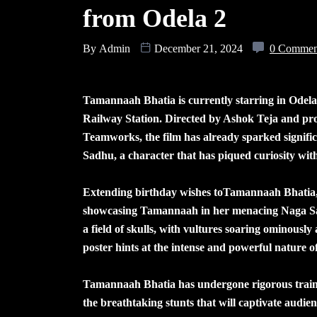
from Odela 2
By
Admin
December 21, 2024
0 Commen
Tamannaah Bhatia is currently starring in Odela 2
Railway Station. Directed by Ashok Teja and 
Teamworks, the film has already sparked signific
Sadhu, a character that has piqued curiosity with 
Extending birthday wishes toTamannaah Bhatia, 
showcasing Tamannaah in her menacing Naga Sad
a field of skulls, with vultures soaring ominously
poster hints at the intense and powerful nature of
Tamannaah Bhatia has undergone rigorous training
the breathtaking stunts that will captivate audien