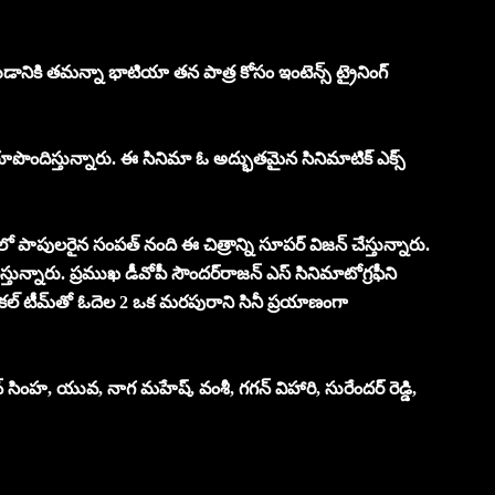
మ్ చేయడానికి తమన్నా భాటియా తన పాత్ర కోసం ఇంటెన్స్ ట్రైనింగ్
తో రూపొందిస్తున్నారు. ఈ సినిమా ఓ అద్భుతమైన సినిమాటిక్ ఎక్స్
డంలో పాపులరైన సంపత్ నంది ఈ చిత్రాన్ని సూపర్ విజన్ చేస్తున్నారు.
్తున్నారు. ప్రముఖ డీవోపీ సౌందర్‌రాజన్ ఎస్ సినిమాటోగ్రఫీని
 టెక్నికల్ టీమ్‌తో ఓదెల 2 ఒక మరపురాని సినీ ప్రయాణంగా
సింహ, యువ, నాగ మహేష్, వంశీ, గగన్ విహారి, సురేందర్ రెడ్డి,