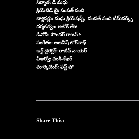
నిర్మాత: డి మధు
క్రియేటెడ్ బై: సంపత్ నంది
బ్యానర్లు: మధు క్రియేషన్స్, సంపత్ నంది టీమ్‌వర్క్స్
దర్శకత్వం: అశోక్ తేజ
డీవోపీ: సౌందర్ రాజన్ S
సంగీతం: అజనీష్ లోక్‌నాథ్
ఆర్ట్ డైరెక్టర్: రాజీవ్ నాయర్
పీఆర్వో: వంశీ-శేఖర్
మార్కెటింగ్: ఫస్ట్ షో
Share This: