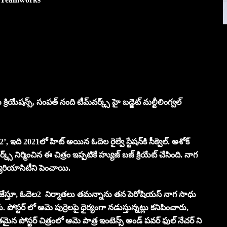
యేషన్స్, సంపత్ నంది టీమ్‌వర్క్స్ హై బడ్జెట్ మల్టీలింగ్వల్
ి 2021లో హిట్ అయిన ఓదెల రైల్వే స్టేషన్‌కి సీక్వెల్. అశోక్
స్ నిర్మించిన ఈ చిత్రం ఇప్పటికే హ్యుజ్ బజ్ క్రియేట్ చేసింది. నాగ
క్యురియాసిటీని పెంచాయి.
జేస్తూ, ఓదెల2 నిర్మాతలు తమన్నాను తన పెరోషియస్ నాగ సాధు
ారు. పోస్టర్ లో ఆమె పుర్రెలపై ధైర్యంగా నడుస్తున్నట్లు కనిపించారు,
ైన పోస్టర్ చిత్రంలో ఆమె పాత్ర ఇంటెన్స్ అండ్ పవర్ ఫుల్ నేచర్ ని