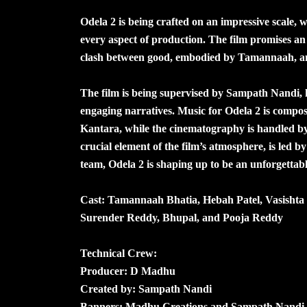
Odela 2 is being crafted on an impressive scale, w
every aspect of production. The film promises an 
clash between good, embodied by Tamannaah, and
The film is being supervised by Sampath Nandi, k
engaging narratives. Music for Odela 2 is compo
Kantara, while the cinematography is handled by
crucial element of the film’s atmosphere, is led 
team, Odela 2 is shaping up to be an unforgettab
Cast: Tamannaah Bhatia, Hebah Patel, Vasishta
Surender Reddy, Bhupal, and Pooja Reddy
Technical Crew:
Producer: D Madhu
Created by: Sampath Nandi
Banners: Madhu Creations and Sampath Nand