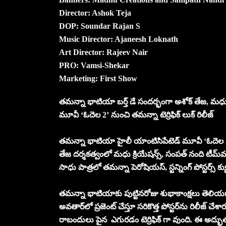
Director: Ashok Teja
DOP: Soundar Rajan S
Music Director: Ajaneesh Loknath
Art Director: Rajeev Nair
PRO: Vamsi-Shekar
Marketing: First Show
తమన్నా భాటియా బర్త్ డే సందర్భంగా అశోక్ తేజ, మధు క్రి
మూవీ ‘ఓదెల 2’ నుంచి తమన్నా టెర్రిఫిక్ లుక్ రిలీజ్
తమన్నా భాటియా హైలీ యాంటిసిపేటెడ్ మూవీ ‘ఓదెల 2’, ఇద
తేజ దర్శకత్వంలో మధు క్రియేషన్స్, సంపత్ నంది టీమ్‌వర్క్
సాధు పాత్రలో తమన్నా పెరోషియస్, స్టన్నింగ్ పోస్టర్స్ 
తమన్నా భాటియాకు పుట్టినరోజు శుభాకాంక్షలు తెలియ
అవతార్‌లో ప్రజెంట్ చేస్తూ సరికొత్త పోస్టర్‌ను రిలీజ్ చేశ
రాబందులు పైన ఎగురడం టెర్రిఫిక్ గా వుంది. ఈ అద్భుతమ