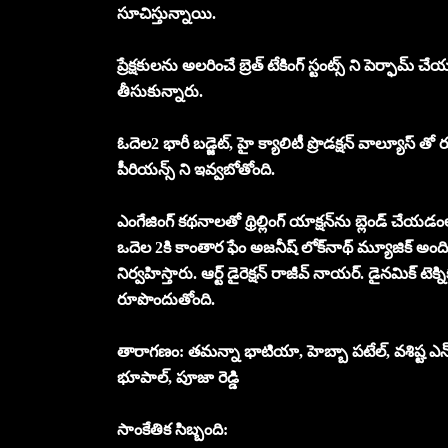
సూచిస్తున్నాయి.
ప్రేక్షకులను అలరించే బ్రెత్ టేకింగ్ స్టంట్స్ ని పెర్ఫా
తీసుకున్నారు.
ఓదెల2 భారీ బడ్జెట్‌, హై క్యాలిటీ ప్రొడక్షన్ వాల్యూస్ 
పీరియన్స్ ని ఇవ్వబోతోంది.
ఎంగేజింగ్ కథనాలతో థ్రిల్లింగ్ యాక్షన్‌ను బ్లెండ్ చేయ
ఒదెల 2కి కాంతార ఫేం అజనీష్ లోక్‌నాథ్ మ్యూజిక్ అందిస
నిర్వహిస్తారు. ఆర్ట్ డైరెక్షన్‌ రాజీవ్ నాయర్. డైనమిక్
రూపొందుతోంది.
తారాగణం: తమన్నా భాటియా, హెబ్బా పటేల్, వశిష్ట ఎన్ 
భూపాల్, పూజా రెడ్డి
సాంకేతిక సిబ్బంది: