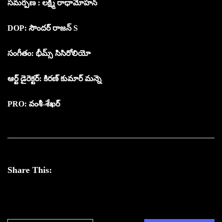
సమర్పణ : లక్ష్మీ రాధామోహన్
DOP: సౌందర్ రాజన్ S
సంగీతం: భీమ్స్ సిసిరోలియో
ఆర్ట్ డైరెక్టర్: కిరణ్ కుమార్ మన్నె
PRO: వంశీ-శేఖర్
Share This: