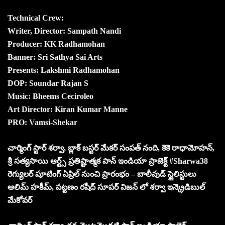
Technical Crew:
Writer, Director: Sampath Nandi
Producer: KK Radhamohan
Banner: Sri Sathya Sai Arts
Presents: Lakshmi Radhamohan
DOP: Soundar Rajan S
Music: Bheems Ceciroleo
Art Director: Kiran Kumar Manne
PRO: Vamsi-Shekar
చార్మింగ్ స్టార్ శర్వా, బ్లాక్ బస్టర్ మేకర్ సంపత్ నంది, కెకె రాధామోహన్,
శ్రీ సత్యసాయి ఆర్ట్స్ ప్రతిష్టాత్మక పాన్ ఇండియా ప్రాజెక్ట్ #Sharwa38
రెగ్యులర్ షూటింగ్ ఏప్రిల్ నుంచి ప్రారంభం – బాలీవుడ్ స్టైలిస్టులు
ఆలిమ్ హకీమ్, పట్టణం రషీద్‌ సూపర్ విజన్ లో శర్వా ఇన్క్రెడిబుల్
మేకోవర్