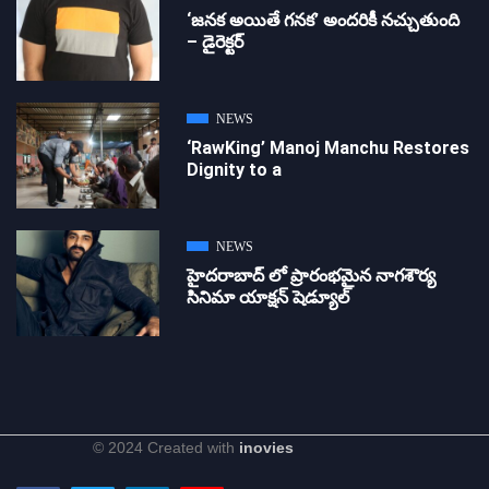
‘జ‌న‌క అయితే గ‌న‌క‌’ అందరికీ నచ్చుతుంది
– డైరెక్ట‌ర్
NEWS
‘RawKing’ Manoj Manchu Restores
Dignity to a
NEWS
హైదరాబాద్ లో ప్రారంభమైన నాగశౌర్య
సినిమా యాక్షన్ షెడ్యూల్
© 2024 Created with
inovies