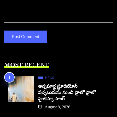
MOST
RECENT
NEWS
అన్నపూర్ణ స్టూడియోస్
పళ్ళబురుసు నుంచి హైలో హైలో
హైలెస్సా సాంగ్
August 8, 2026