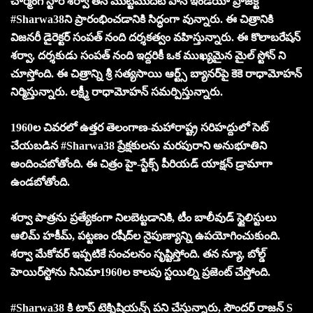
చార్మింగ్ స్టార్ శర్వా తన మొట్టమొదటి పాన్ ఇండియా ప్రాజెక్ట్
#Sharwa38ని ప్రారంభించడానికి సిద్ధంగా వున్నారు. ఈ చిత్రానికి
విజనరీ డైరెక్టర్ సంపత్ నంది దర్శకత్వం వహిస్తున్నారు. ఈ కొలాబరేషన్
శర్వా, దర్శకుడు సంపత్ నంది ఇద్దరికీ ఒక ముఖ్యమైన మైల్ స్టోన్ ని
చూస్తోంది. ఈ చిత్రాన్ని శ్రీ సత్యసాయి ఆర్ట్స్ బ్యానర్‌పై కెకె రాధామోహన్
నిర్మిస్తున్నారు. లక్ష్మీ రాధామోహన్ సమర్పిస్తున్నారు.
1960ల చివరలో ఉత్తర తెలంగాణ-మహారాష్ట్ర సరిహద్దులో సెట్
చేయబడిన #Sharwa38 ప్రేక్షకులను మరపురాని అనుభూతిని
అందించబోతోంది. ఈ చిత్రం హై-స్టేక్స్ పీరియడ్ యాక్షన్ డ్రామాగా
ఉండబోతోంది.
శర్వా పాత్రను ప్రత్యేకంగా నిలబెట్టడానికి, టీం బాలీవుడ్ స్టైలిస్టులు
ఆలిమ్ హకీమ్, పట్టణం రషీద్‌ల నైపుణ్యాన్ని ఉపయోగించుకుంది.
శర్వా మేకోవర్ ఇప్పటికే సంచలనం సృష్టిస్తోంది. తన న్యూ, బోల్డ్
హెయిర్‌స్టోను సినిమా1960ల కాలపు స్టయిల్ని ప్రజెంట్ చేస్తోంది.
#Sharwa38 కి టాప్ టెక్నిషియన్స్ పని చేస్తున్నారు, సౌందర్ రాజన్ S