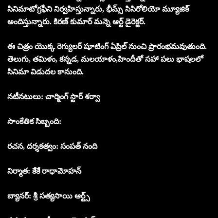
సినిమాటోగ్రఫీని నిర్వహిస్తున్నారు, భీమ్స్ సిసిరోలియో మ్యూజిక్
అందిస్తున్నారు. కిరణ్ కుమార్ మన్నె ఆర్ట్ డైరెక్టర్.
ఈ చిత్రం యొక్క రెగ్యులర్ షూటింగ్ ఏప్రిల్ నుంచి ప్రారంభమవుతుంది.
తెలుగు, తమిళం, కన్నడ, మలయాళం,హిందీతో సహా పలు భాషలలో
సినిమా విడుదల కానుంది.
నటీనటులు: చార్మింగ్ స్టార్ శర్వా
సాంకేతిక సిబ్బంది:
రచన, దర్శకత్వం: సంపత్ నంది
నిర్మాత: కేకే రాధామోహన్
బ్యానర్: శ్రీ సత్యసాయి ఆర్ట్స్