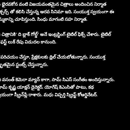
ు భైరవకోన వంటి విజయవంతమైన చిత్రాలు అందించిన నిర్మాత
పిక్చర్స్ తో కలిసి చేస్తున్న ఆరవ సినిమా ఇది. సంయుక్త స్వయంగా ఈ
 నమ్మకాన్ని చూపిస్తుంది. సింధు మాగంటి సహ నిర్మాత.
నికి’ ది బ్లాక్ గోల్డ్’ అనే ఇంట్రస్టింగ్ టైటిల్ ఫిక్స్ చేశారు. టైటిల్
స్ట్ లుక్ రేపు విడుదల కానుంది.
ట్‌ను పరిచయం చేస్తూ, ప్రేక్షకులకు థ్రిల్ చేయబోతున్నారు. సంయుక్త
మైన స్టంట్స్ చేస్తున్నారు.
రు. ఎ వసంత్ కెమెరా మ్యాన్ కాగా, సామ్ సిఎస్ సంగీతం అందిస్తున్నారు.
 రామ్ కృష్ణ యాక్షన్ డైరెక్టర్. యోగేష్ కెఎంసితో పాటు, కథ
రీన్‌ప్లే రాశారు. మధు విప్పర్తి స్క్రిప్ట్ కోఆర్డినేటర్.