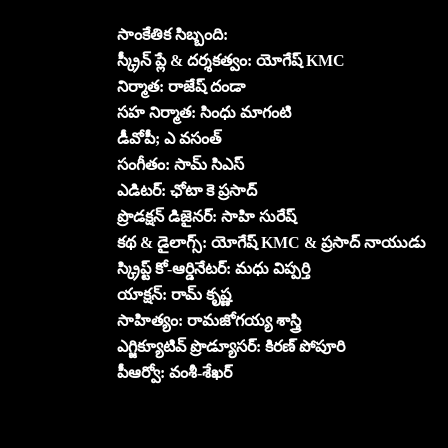
సాంకేతిక సిబ్బంది:
స్క్రీన్ ప్లే & దర్శకత్వం: యోగేష్ KMC
నిర్మాత: రాజేష్ దండా
సహ నిర్మాత: సింధు మాగంటి
డీవోపీ; ఎ వసంత్
సంగీతం: సామ్ సిఎస్
ఎడిటర్: ఛోటా కె ప్రసాద్
ప్రొడక్షన్ డిజైనర్: సాహి సురేష్
కథ & డైలాగ్స్: యోగేష్ KMC & ప్రసాద్ నాయుడు
స్క్రిప్ట్ కో-ఆర్డినేటర్: మధు విప్పర్తి
యాక్షన్: రామ్ కృష్ణ
సాహిత్యం: రామజోగయ్య శాస్త్రి
ఎగ్జిక్యూటివ్ ప్రొడ్యూసర్: కిరణ్ పోపూరి
పీఆర్వో: వంశీ-శేఖర్