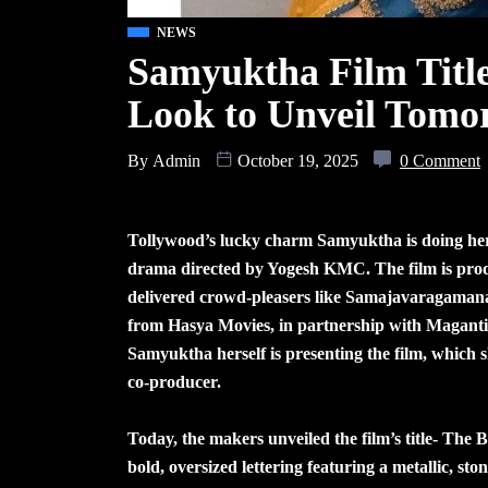
NEWS
Samyuktha Film Title
Look to Unveil Tomo
By
Admin
October 19, 2025
0 Comment
Tollywood’s lucky charm Samyuktha is doing her fir
drama directed by Yogesh KMC. The film is pro
delivered crowd-pleasers like Samajavaragaman
from Hasya Movies, in partnership with Maganti 
Samyuktha herself is presenting the film, which 
co-producer.
Today, the makers unveiled the film’s title- The B
bold, oversized lettering featuring a metallic, st