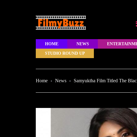
HOME
NEWS
ENTERTAINM
STUDIO ROUND UP
Home
News
Samyuktha Film Titled The Blac