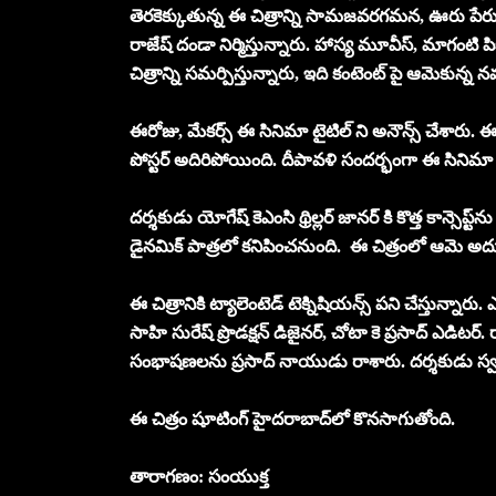
తెరకెక్కుతున్న ఈ చిత్రాన్ని సామజవరగమన, ఊరు పేర
రాజేష్ దండా నిర్మిస్తున్నారు. హాస్య మూవీస్, మాగంటి 
చిత్రాన్ని సమర్పిస్తున్నారు, ఇది కంటెంట్ పై ఆమెకున్న
ఈరోజు, మేకర్స్ ఈ సినిమా టైటిల్ ని అనౌన్స్ చేశారు. ఈ చిత్రా
పోస్టర్ అదిరిపోయింది. దీపావళి సందర్భంగా ఈ సినిమా ఫ
దర్శకుడు యోగేష్ కెఎంసి థ్రిల్లర్ జానర్ కి కొత్త కాన్సెప్
డైనమిక్ పాత్రలో కనిపించనుంది. ఈ చిత్రంలో ఆమె అద్భుత
ఈ చిత్రానికి ట్యాలెంటెడ్ టెక్నిషియన్స్ పని చేస్తున్నా
సాహి సురేష్ ప్రొడక్షన్ డిజైనర్, చోటా కె ప్రసాద్ ఎడిటర్.
సంభాషణలను ప్రసాద్ నాయుడు రాశారు. దర్శకుడు స్వయంగా స్క్
ఈ చిత్రం షూటింగ్ హైదరాబాద్‌లో కొనసాగుతోంది.
తారాగణం: సంయుక్త