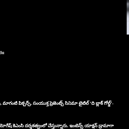
du
టి పిక్చర్స్, సంయుక్త ప్రెజెంట్స్ సినిమా టైటిల్ ‘ది బ్లాక్ గోల్డ్’-
్మ్ యోగేష్ కెఎంసి దర్శకత్వంలో చేస్తున్నారు. ఇంటెన్స్ యాక్షన్ డ్రామాగా