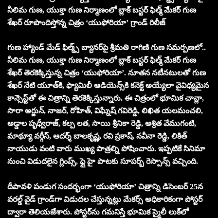
నీలిమ గుణ, యుక్తా గుణ‌ నిర్మాణంలో బ్లాక్ బస్టర్ ఫిల్మ్ మేకర్ గుణ
శేఖర్ రూపొందిస్తోన్న చిత్రం ‘యుఫోరియా’ గ్రాండ్ రిలీజ్
గుణ హ్యాండ్ మేడ్ ఫిల్మ్స్ బ్యానర్‌పై శ్రీమ‌తి రాగిణి గుణ స‌మ‌ర్ప‌ణ‌లో..
నీలిమ గుణ, యుక్తా గుణ‌ నిర్మాణంలో బ్లాక్ బస్టర్ ఫిల్మ్ మేకర్ గుణ
శేఖర్ తెరకెక్కిస్తున్న చిత్రం ‘యుఫోరియా’. నూతన నటీనటులతో గుణ
శేఖర్ నేటి యూత్‌కి, ఫ్యామిలీ ఆడియెన్స్‌కి కనెక్ట్ అయ్యేలా వైవిధ్య‌మైన
కాన్సెప్ట్‌తో ఈ చిత్రాన్ని తెరకెక్కిస్తున్నారు. ఈ చిత్రంలో భూమిక చావ్లా,
సారా అర్జున్, నాజ‌ర్, రోహిత్, విఘ్నేష్ గవిరెడ్డి, లిఖిత యలమంచలి,
అడ్డాల పృధ్వీరాజ్, కల్ప లత, సాయి శ్రీనికా రెడ్డి, అశ్రిత వేముగంటి,
మాథ్యూ వర్గీస్, ఆదర్శ్ బాలకృష్ణ, రవి ప్రకాష్, నవీనా రెడ్డి, లికిత్
నాయుడు వంటి వారు ముఖ్య పాత్రల్ని పోషించారు. ఇప్ప‌టికే సినిమా
నుంచి విడుద‌లైన గ్లింప్స్‌, ఫ్లై హై పాట‌కు సూప‌ర్బ్ రెస్పాన్స్ వ‌చ్చింది.
దీపావ‌ళి పండుగ సంద‌ర్భంగా ‘యుఫోరియా’ చిత్రాన్ని డిసెంబ‌ర్ 25న
వ‌ర‌ల్డ్ వైడ్ గ్రాండ్‌గా విడుద‌ల చేస్తున్న‌ట్లు మేక‌ర్స్ అధికారికంగా పోస్ట‌ర్
ద్వారా తెలియ‌జేశారు. పోస్ట‌ర్‌ను గ‌మ‌నిస్తే భూమిక స్మైలీ లుక్‌లో