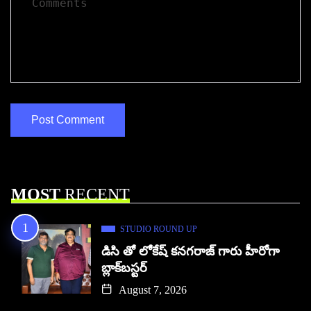
MOST
RECENT
STUDIO ROUND UP
డిసి తో లోకేష్ కనగరాజ్ గారు హీరోగా
బ్లాక్‌బస్టర్
August 7, 2026