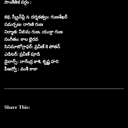
సాంకేతిక వ‌ర్గం :
కథ, స్క్రీన్‌ప్లే & దర్శకత్వం: గుణశేఖర్
సమర్పణ: రాగిణి గుణ
నిర్మాత: నీలిమ గుణ, యుక్తా గుణ‌
సంగీతం: కాల భైరవ
సినిమాటోగ్రాఫర్: ప్రవీణ్ కె పోతన్
ఎడిటర్: ప్రవీణ్ పూడి
డైలాగ్స్: నాగేంద్ర కాశి, కృష్ణ హరి
పీఆర్వో : వంశీ కాకా
Share This: