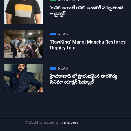
INTERVIEWS
‘జ‌న‌క అయితే గ‌న‌క‌’ అందరికీ నచ్చుతుంది
– డైరెక్ట‌ర్
NEWS
‘RawKing’ Manoj Manchu Restores
Dignity to a
NEWS
హైదరాబాద్ లో ప్రారంభమైన నాగశౌర్య
సినిమా యాక్షన్ షెడ్యూల్
© 2024 Created with
inovies