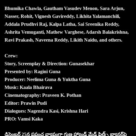
Bhumika Chawla, Gautham Vasudev Menon, Sara Arjun,
Nasser, Rohit, Vignesh Gavireddy, Likhita Yalamanchili,
Addala Prudhvi Raj, Kalpa Latha, Sai Sreenika Reddy,
Ashrita Vemuganti, Mathew Varghese, Adarsh Balakrishna,
Ravi Prakash, Naveena Reddy, Likith Naidu, and others.
Crew:
Story, Screenplay & Direction: Gunasekhar
Presented by: Ragini Guna
Producer: Neelima Guna & Yuktha Guna
Music: Kaala Bhairava
Cinematography: Praveen K. Pothan
Editor: Prawin Pudi
Dialogues: Nagendra Kasi, Krishna Hari
PRO: Vamsi Kaka
డిసెంబర్ 25న ప్రపంచ వ్యాప్తంగా గుణ హ్యాండ్ మేడ్ ఫిల్మ్స్ బ్యాన‌ర్‌పై