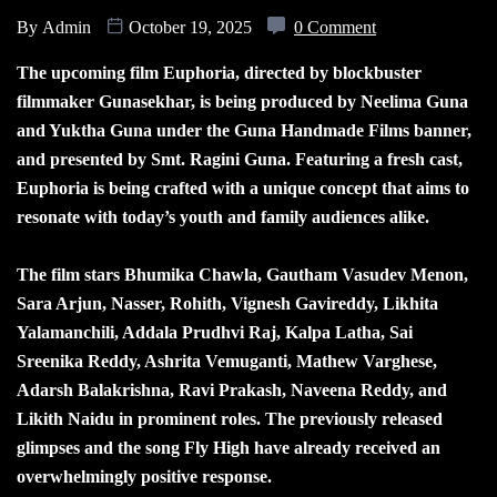
By
Admin
October 19, 2025
0 Comment
The upcoming film Euphoria, directed by blockbuster
filmmaker Gunasekhar, is being produced by Neelima Guna
and Yuktha Guna under the Guna Handmade Films banner,
and presented by Smt. Ragini Guna. Featuring a fresh cast,
Euphoria is being crafted with a unique concept that aims to
resonate with today’s youth and family audiences alike.
The film stars Bhumika Chawla, Gautham Vasudev Menon,
Sara Arjun, Nasser, Rohith, Vignesh Gavireddy, Likhita
Yalamanchili, Addala Prudhvi Raj, Kalpa Latha, Sai
Sreenika Reddy, Ashrita Vemuganti, Mathew Varghese,
Adarsh Balakrishna, Ravi Prakash, Naveena Reddy, and
Likith Naidu in prominent roles. The previously released
glimpses and the song Fly High have already received an
overwhelmingly positive response.