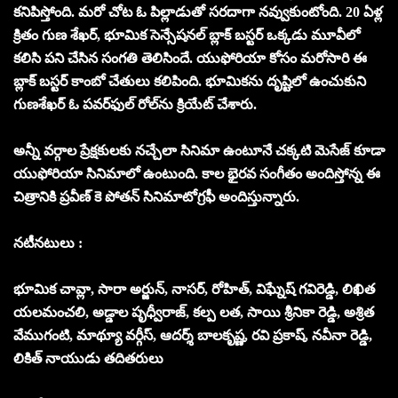
క‌నిపిస్తోంది. మ‌రో చోట ఓ పిల్లాడుతో స‌రదాగా న‌వ్వుకుంటోంది. 20 ఏళ్ల
క్రితం గుణ శేఖ‌ర్‌, భూమిక సెన్సేష‌న‌ల్ బ్లాక్ బ‌స్ట‌ర్ ఒక్క‌డు మూవీలో
క‌లిసి ప‌ని చేసిన సంగ‌తి తెలిసిందే. యుఫోరియా కోసం మ‌రోసారి ఈ
బ్లాక్ బ‌స్ట‌ర్‌ కాంబో చేతులు క‌లిపింది. భూమిక‌ను దృష్టిలో ఉంచుకుని
గుణ‌శేఖ‌ర్ ఓ ప‌వ‌ర్‌ఫుల్ రోల్‌ను క్రియేట్ చేశారు.
అన్నీ వ‌ర్గాల ప్రేక్ష‌కుల‌కు నచ్చేలా సినిమా ఉంటూనే చ‌క్క‌టి మెసేజ్‌ కూడా
యుఫోరియా సినిమాలో ఉంటుంది. కాల భైర‌వ సంగీతం అందిస్తోన్న ఈ
చిత్రానికి ప్రవీణ్ కె పోత‌న్ సినిమాటోగ్రఫీ అందిస్తున్నారు.
నటీనటులు :
భూమిక చావ్లా, సారా అర్జున్, నాసర్, రోహిత్, విఘ్నేష్ గవిరెడ్డి, లిఖిత
యలమంచలి, అడ్డాల పృధ్వీరాజ్, కల్ప లత, సాయి శ్రీనికా రెడ్డి, అశ్రిత
వేముగంటి, మాథ్యూ వర్గీస్, ఆదర్శ్ బాలకృష్ణ, రవి ప్రకాష్, నవీనా రెడ్డి,
లికిత్ నాయుడు తదితరులు