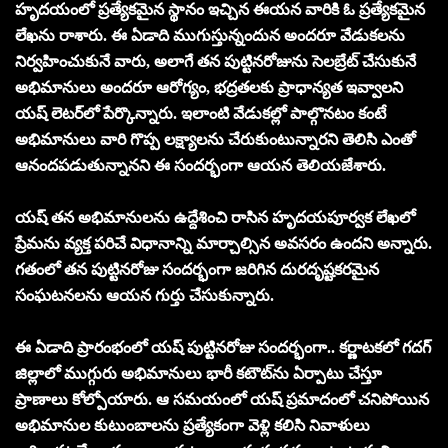
హృద‌యంలో ప్ర‌త్యేక‌మైన స్థానం ఇచ్చిన ఈయ‌న వారికి ఓ ప్ర‌త్యేక‌మైన
లేఖ‌ను రాశారు. ఈ ఏడాది ముగుస్తున్నందున అంద‌రూ వేడుక‌ల‌ను
నిర్వ‌హించుకునే వారు, అలాగే త‌న పుట్టిన‌రోజును సెల‌బ్రేట్ చేసుకునే
అభిమానులు అంద‌రూ ఆరోగ్యం, భ‌ద్ర‌త‌ల‌కు ప్రాధాన్య‌త ఇవ్వాల‌ని
య‌ష్ లెట‌ర్‌లో పేర్కొన్నారు. ఇలాంటి వేడుక‌ల్లో పాల్గొన‌టం కంటే
అభిమానులు వారి గొప్ప ల‌క్ష్యాల‌ను చేరుకుంటున్నార‌ని తెలిసి ఎంతో
ఆనంద‌పడుతున్నాన‌ని ఈ సంద‌ర్భంగా ఆయ‌న తెలియ‌జేశారు.
య‌ష్ త‌న అభిమానుల‌ను ఉద్దేశించి రాసిన హృద‌య‌పూర్వ‌క లేఖ‌లో
ప్రేమ‌ను వ్య‌క్త ప‌రిచే విధానాన్ని మార్చాల్సిన అవ‌స‌రం ఉంద‌ని అన్నారు.
గ‌తంలో త‌న పుట్టిన‌రోజు సంద‌ర్భంగా జ‌రిగిన దుర‌దృష్ట‌క‌ర‌మైన
సంఘ‌ట‌న‌ల‌ను ఆయ‌న గుర్తు చేసుకున్నారు.
ఈ ఏడాది ప్రారంభంలో య‌ష్‌ పుట్టిన‌రోజు సంద‌ర్భంగా.. క‌ర్ణాట‌క‌లో గ‌ద‌గ్
జిల్లాలో ముగ్గురు అభిమానులు భారీ క‌టౌట్‌ను ఏర్పాటు చేస్తూ
ప్రాణాలు కోల్పోయారు. ఆ స‌మ‌యంలో య‌ష్ ప్ర‌మాదంలో చ‌నిపోయిన
అభిమానుల కుటుంబాల‌ను ప్ర‌త్యేకంగా వెళ్లి క‌లిసి నివాళులు