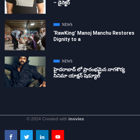
– డైరెక్ట‌ర్
NEWS
‘RawKing’ Manoj Manchu Restores
Dignity to a
NEWS
హైదరాబాద్ లో ప్రారంభమైన నాగశౌర్య
సినిమా యాక్షన్ షెడ్యూల్
© 2024 Created with
inovies