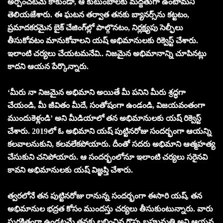
అర్పించ‌ట‌మే కాకుండా, ఆ కుటుంబాల‌కు మ‌ద్ద‌తుగా ఉంటామ‌ని
తెలియ‌జేశారు. ఈ ఘ‌ట‌న త‌ర్వాత త‌న‌కు బ్యాన‌ర్స్‌ను క‌ట్ట‌టం,
ప్ర‌మాద‌క‌ర‌మైన బైక్ చేజింగ్‌ల్లో పాల్గొన‌టం, నిర్ల‌క్ష్య‌పు సెల్ఫీలు
తీసుకోవ‌టం మానుకోవాల‌ని య‌ష్ అభిమానుల‌కు రిక్వెస్ట్ చేశారు.
ఇలాంటి చ‌ర్య‌లు చేయ‌ట‌మ‌నేవి.. నిజ‌మైన అభిమానాన్ని చూపిన‌ట్లు
కాద‌ని ఆయ‌న పేర్కొన్నారు.
‘మీరు నా నిజ‌మైన అభిమాని అయితే మీ ప‌నిని మీరు శ్ర‌ద్ధ‌గా
చేయండి, మీ జీవితం మీదే, సంతోషంగా ఉండండి, విజ‌య‌వంతంగా
ముందుకెళ్లండి’ అని మీడియాలో తన అభిమానుల‌కు య‌ష్ రిక్వెస్ట్
చేశారు. 2019లో ఓ అభిమాని య‌ష్ పుట్టిన‌రోజు సంద‌ర్భంగా ఆయ‌న్ని
క‌ల‌వాల‌నుకుని, క‌ల‌వ‌లేక‌పోయారు. దీంతో స‌ద‌రు అభిమాని ఆత్మ‌హ‌త్య
చేసుకుని చ‌నిపోయారు. ఆ సంద‌ర్భంలోనూ ఇలాంటి చ‌ర్య‌లు స‌రైన‌వి
కావ‌ని అభిమానుల‌కు య‌ష్ విజ్ఞ‌ప్తి చేశారు.
త్వ‌ర‌లోనే త‌న పుట్టిన‌రోజు రానున్న సంద‌ర్భంగా ఈసారి య‌ష్‌, త‌న
అభిమానుల భ‌ద్ర‌త కోసం ముంద‌స్తు చ‌ర్య‌లు తీసుకుంటున్నారు. వారు
సుర‌క్షితంగా ఉండ‌ట‌మే త‌న‌కు ల‌భించిన గొప్ప బ‌హుమ‌తి అని ఆయ‌న