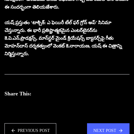
ఈ సంద‌ర్భంగా తెలియజేశారు.
య‌ష్ ప్ర‌స్తుతం ‘టాక్సిక్‌: ఎ ఫెయిరీ టేల్ ఫ‌ర్ గ్రోన్ అప్‌’ సినిమా
చేస్తున్నారు. ఈ భారీ ప్ర‌తిష్టాత్మ‌కమైన ఎంట‌ర్‌టైన‌ర్‌ను
కె.వి.ఎన్‌.ప్రొడ‌క్ష‌న్స్‌, మాన్‌స్ట‌ర్ మైండ్ క్రియేష‌న్స్ బ్యానర్స్‌పై గీతు
మోహ‌న్‌దాస్ ద‌ర్శ‌క‌త్వంలో వెంక‌ట్ కె.నారాయ‌ణ‌, య‌ష్ ఈ చిత్రాన్ని
నిర్మిస్తున్నారు.
Share This:
PREVIOUS POST
NEXT POST