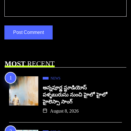
MOST
RECENT
NEWS
అన్నపూర్ణ స్టూడియోస్
పళ్ళబురుసు నుంచి హైలో హైలో
హైలెస్సా సాంగ్
August 8, 2026