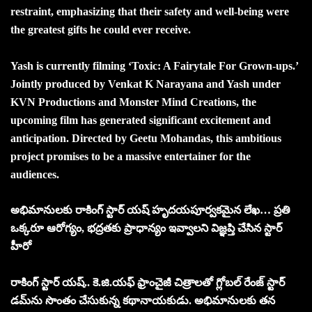
restraint, emphasizing that their safety and well-being were
the greatest gifts he could ever receive.
Yash is currently filming ‘Toxic: A Fairytale For Grown-ups.’
Jointly produced by Venkat K Narayana and Yash under
KVN Productions and Monster Mind Creations, the
upcoming film has generated significant excitement and
anticipation. Directed by Geetu Mohandas, this ambitious
project promises to be a massive entertainer for the
audiences.
అభిమానుల‌కు రాకింగ్ స్టార్ య‌ష్ హృద‌య‌పూర్వ‌క‌మైన లేఖ‌… ప్ర‌తి
ఒక్క‌రూ ఆరోగ్యం, భ‌ద్ర‌త‌కు ప్రాధాన్యం ఇవ్వాల‌ని విజ్ఞ‌ప్తి చేసిన స్టార్
హీరో
రాకింగ్ స్టార్ య‌ష్‌.. కె.జి.య‌ఫ్ ఫ్రాంచైజీ చిత్రాల‌తో గ్లోబ‌ల్ రేంజ్ స్టార్
డ‌మ్‌ను సొంతం చేసుకున్న క‌థానాయ‌కుడు. అభిమానుల‌కు త‌న