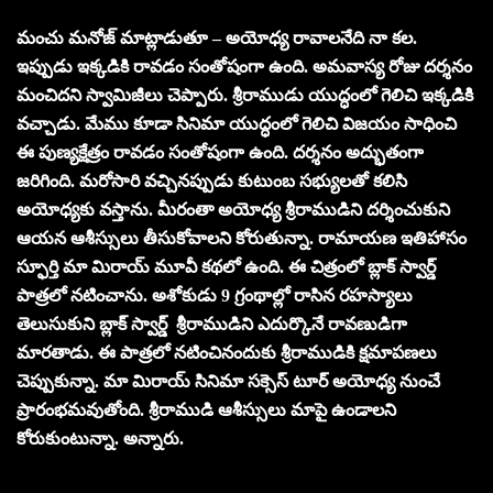
మంచు మనోజ్ మాట్లాడుతూ – అయోధ్య రావాలనేది నా కల.
ఇప్పుడు ఇక్కడికి రావడం సంతోషంగా ఉంది. అమవాస్య రోజు దర్శనం
మంచిదని స్వామిజీలు చెప్పారు. శ్రీరాముడు యుద్ధంలో గెలిచి ఇక్కడికి
వచ్చాడు. మేము కూడా సినిమా యుద్ధంలో గెలిచి విజయం సాధించి
ఈ పుణ్యక్షేత్రం రావడం సంతోషంగా ఉంది. దర్శనం అద్భుతంగా
జరిగింది. మరోసారి వచ్చినప్పుడు కుటుంబ సభ్యులతో కలిసి
అయోధ్యకు వస్తాను. మీరంతా అయోధ్య శ్రీరాముడిని దర్శించుకుని
ఆయన ఆశీస్సులు తీసుకోవాలని కోరుతున్నా. రామాయణ ఇతిహాసం
స్ఫూర్తి మా మిరాయ్ మూవీ కథలో ఉంది. ఈ చిత్రంలో బ్లాక్ స్వార్డ్
పాత్రలో నటించాను. అశోకుడు 9 గ్రంథాల్లో రాసిన రహస్యాలు
తెలుసుకుని బ్లాక్ స్వార్డ్ శ్రీరాముడిని ఎదుర్కొనే రావణుడిగా
మారతాడు. ఈ పాత్రలో నటించినందుకు శ్రీరాముడికి క్షమాపణలు
చెప్పుకున్నా. మా మిరాయ్ సినిమా సక్సెస్ టూర్ అయోధ్య నుంచే
ప్రారంభమవుతోంది. శ్రీరాముడి ఆశీస్సులు మాపై ఉండాలని
కోరుకుంటున్నా. అన్నారు.