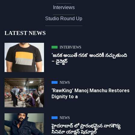
Interviews
Studio Round Up
LATEST NEWS
INTERVIEWS
‘జ‌న‌క అయితే గ‌న‌క‌’ అందరికీ నచ్చుతుంది
– డైరెక్ట‌ర్
NEWS
‘RawKing’ Manoj Manchu Restores
Dignity to a
NEWS
హైదరాబాద్ లో ప్రారంభమైన నాగశౌర్య
సినిమా యాక్షన్ షెడ్యూల్