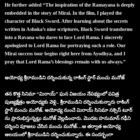
He further added “The inspiration of the Ramayana is deeply
embedded in the story of Mirai. In the film, I played the
character of Black Sword. After learning about the secrets
written in Ashoka’s nine scriptures, Black Sword transforms
into a Ravana who dares to face Lord Rama. I sincerely
apologized to Lord Rama for portraying such a role. Our
Mirai success tour begins right here from Ayodhya, and I
pray that Lord Rama’s blessings remain with us always.”
అయోధ్య శ్రీరాముడిని దర్శించుకున్న రాకింగ్ స్టార్ మంచు మనోజ్
తన కొత్త సినిమా “మిరాయ్” ఘన విజయం నేపథ్యంలో పవిత్ర
పుణ్యక్షేత్రం అయోధ్యకు వెళ్లి.. శ్రీరాముడిని దర్శించుకున్నారు రాకింగ్
స్టార్ మంచు మనోజ్. అయోధ్య నుంచే మిరాయ్ సినిమా సక్సెస్ టూర్
ను ప్రారంభిస్తున్నట్లు మనోజ్ వెల్లడించారు. మొదట హనుమాన్ గఢీని
దర్శించి పూజలు చేసిన మంచు మనోజ్…ఆ తర్వాత అయోధ్య
ఆలయంలో శ్రీరాముడిని దర్శించుకున్నారు. ఈ సందర్భంగా