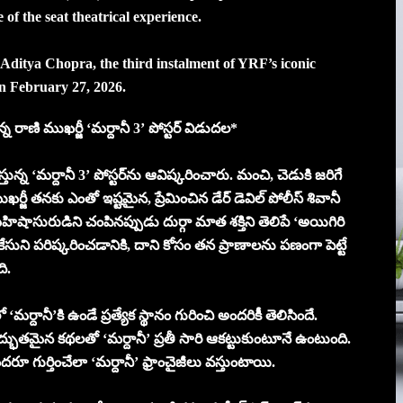
e of the seat theatrical experience.
ditya Chopra, the third instalment of YRF’s iconic
 on February 27, 2026.
న్న రాణి ముఖర్జీ ‘మర్దానీ 3’ పోస్టర్ విడుదల*
తున్న ‘మర్దానీ 3’ పోస్టర్‌ను ఆవిష్కరించారు. మంచి, చెడుకి జరిగే
ర్జీ తనకు ఎంతో ఇష్టమైన, ప్రేమించిన డేర్ డెవిల్ పోలీస్ శివానీ
ిషాసురుడిని చంపినప్పుడు దుర్గా మాత శక్తిని తెలిపే ‘అయిగిరి
ఓ కేసుని పరిష్కరించడానికి, దాని కోసం తన ప్రాణాలను పణంగా పెట్టే
ి.
 ‘మర్దానీ’కి ఉండే ప్రత్యేక స్థానం గురించి అందరికీ తెలిసిందే.
అద్భుతమైన కథలతో ‘మర్దానీ’ ప్రతీ సారి ఆకట్టుకుంటూనే ఉంటుంది.
 గుర్తించేలా ‘మర్దానీ’ ఫ్రాంచైజీలు వస్తుంటాయి.