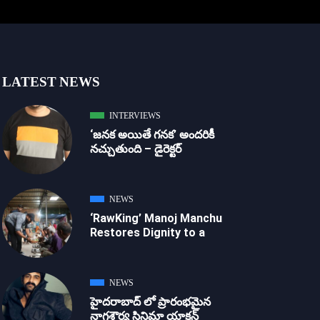
LATEST NEWS
INTERVIEWS
‘జ‌న‌క అయితే గ‌న‌క‌’ అందరికీ
నచ్చుతుంది – డైరెక్ట‌ర్
NEWS
‘RawKing’ Manoj Manchu
Restores Dignity to a
NEWS
హైదరాబాద్ లో ప్రారంభమైన
నాగశౌర్య సినిమా యాక్షన్