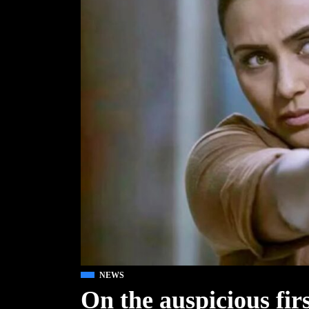
NEWS
On the auspicious fir