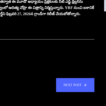
్వాత ఈ మూడో అధ్యాయం ప్రేక్షకులకు సీట్ ఎడ్జ్ థ్రిల్లర్‌ను
ంలో ఆదిత్య చోప్రా ఈ చిత్రాన్ని నిర్మిస్తున్నారు. YRF నుంచి ఐకానిక్
ని ఫిబ్రవరి 27, 2026న గ్రాండ్‌గా రిలీజ్ చేయబోతోన్నారు.
NEXT POST