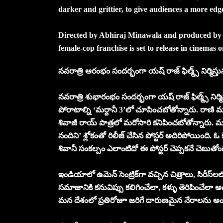
darker and grittier, to give audiences a more edg
Directed by Abhiraj Minawala and produced by A
female-cop franchise is set to release in cinemas
నవరాత్రి ఆరంభం సందర్భంగా యష్ రాజ్ ఫిల్మ్స్ నిర్మిస్తు
నవరాత్రి శుభారంభం సందర్భంగా యష్ రాజ్ ఫిల్మ్స్ నిర్మిస్
పోరాటాల్ని ‘మర్దానీ 3’లో చూపించబోతోన్నారు. రాణి ముఖ
శివాజీ రాయ్ పాత్రలో మరోసారి కనిపించబోతోన్నారు. మహ
నందిని’ శ్లోకంతో రిలీజ్ చేసిన పోస్టర్ అదిరిపోయింది. 
శివానీ సంకల్పం ఎలాంటిదో ఈ పోస్టర్ చెప్పకనే చెబుతోంద
ఇండియాలో ఉమెన్ సెంట్రిక్‌గా వచ్చిన చిత్రాలు, సిరీస్‌లలో
సమాజానికి కనువిప్పు కలిగించేలా, కళ్ళు తెరిపించేలా 
మన దేశంలో ప్రతిరోజూ జరిగే దారుణమైన నేరాలను అందరూ