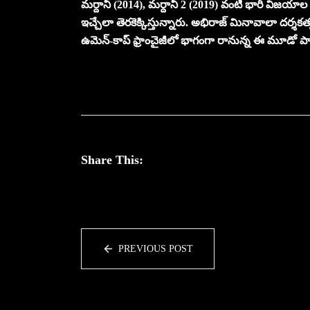
మర్దానీ (2014), మర్దానీ 2 (2019) వంటి భారీ విజయాల తర
ఇచ్చేలా తెరకెక్కిస్తున్నారు. అభిరాజ్ మినావాలా దర్శకత్వ
ఉమెన్-కాప్ ఫ్రాంచైజీలో భాగంగా రానున్న ఈ మూడో పార్ట్‌
Share This:
PREVIOUS POST