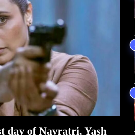
st day of Navratri, Yash