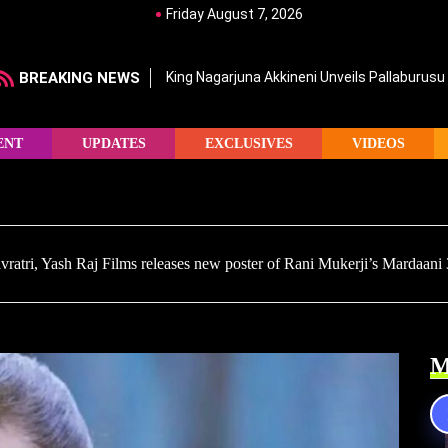
Friday August 7, 2026
BREAKING NEWS
King Nagarjuna Akkineni Unveils Pallaburusu 
ENT
UPDATES
EXCLUSIVES
VIDEOS
avratri, Yash Raj Films releases new poster of Rani Mukerji’s Mardaani
M