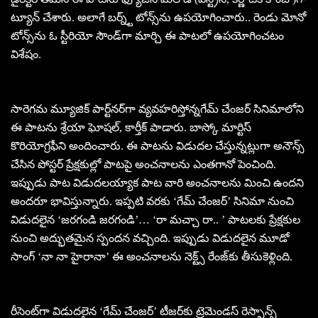
ట్యూన్ చేశారు. అలాగే బ‌ర్న్ట్ టోన్స్‌ను ఉప‌యోగించారు.. రెండు మోనో
టోన్స్‌ను ఓ స్టీరియో సౌండ్‌గా మార్చి ఈ పాట‌లో ఉప‌యోగించ‌టం
విశేషం.
సారెగ‌మ మ్యూజిక్ పార్ట్‌న‌ర్‌గా వ్య‌వ‌హ‌రిస్తోన్నగేమ్ చేంజ‌ర్ సినిమాలోని
ఈ పాట‌ను శ్రేయా ఘోష‌ల్, కార్తీక్ పాడారు. బాస్కో మార్టిస్
కొరియోగ్రఫీని అందించారు. ఈ పాటను విడుద‌ల చేస్తున్న‌ట్లుగా అనౌన్స్
చేసిన పోస్ట‌ర్ ప్రేక్ష‌కుల్లో పాట‌పై అంచ‌నాల‌ను ఎంత‌గానో పెంచింది.
ఇప్పుడు పాట విడుద‌ల‌య్యాక పాట వారి అంచ‌నాల‌ను మించి ఉంద‌ని
అంద‌రూ భావిస్తున్నారు. ఇప్ప‌టి వ‌ర‌కు ‘గేమ్ చేంజర్’ సినిమా నుంచి
విడుద‌లైన‌ ‘జ‌ర‌గండి జ‌ర‌గండి’… ‘రా మ‌చ్చా రా.. ’ పాట‌ల‌కు ప్రేక్ష‌కుల
నుంచి అద్భుత‌మైన స్పంద‌న వ‌చ్చింది. ఇప్పుడు విడుద‌లైన మూడో
సాంగ్ ‘నా నా హైరానా’ ఈ అంచ‌నాల‌ను నెక్ట్స్ రేంజ్‌కు తీసుకెళ్లింది.
రీసెంట్‌గా విడుద‌లైన ‘గేమ్ చేంజర్’ టీజ‌ర్‌కు ట్రెమెండ‌స్ రెస్పాన్స్