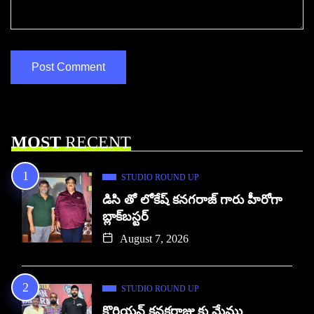
MOST
RECENT
STUDIO ROUND UP
డిసి తో లోకేష్ కనగరాజ్ గారు హీరోగా
బ్లాక్‌బస్టర్
August 7, 2026
STUDIO ROUND UP
కొరియన్ కనకరాజు కు మేము