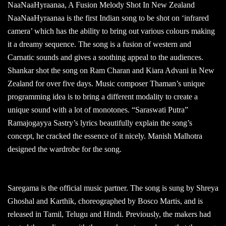
NaaNaaHyraanaa, A Fusion Melody Shot In New Zealand
NaaNaaHyraanaa is the first Indian song to be shot on ‘infrared
camera’ which has the ability to bring out various colours making
it a dreamy sequence. The song is a fusion of western and
Carnatic sounds and gives a soothing appeal to the audiences.
Shankar shot the song on Ram Charan and Kiara Advani in New
Zealand for over five days. Music composer Thaman’s unique
programming idea is to bring a different modality to create a
unique sound with a lot of monotones. “Saraswati Putra”
Ramajogayya Sastry’s lyrics beautifully explain the song’s
concept, he cracked the essence of it nicely. Manish Malhotra
designed the wardrobe for the song.
Saregama is the official music partner. The song is sung by Shreya
Ghoshal and Karthik, choreographed by Bosco Martis, and is
released in Tamil, Telugu and Hindi. Previously, the makers had