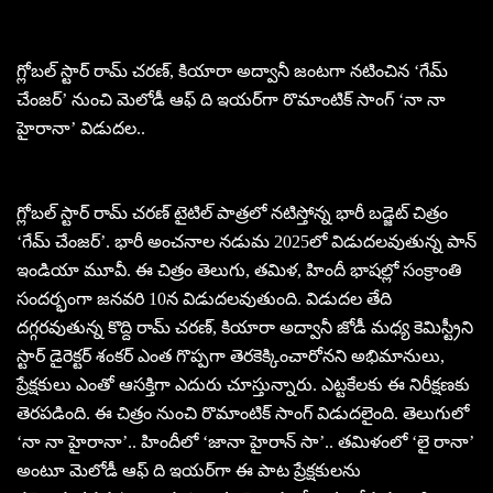
గ్లోబ‌ల్ స్టార్ రామ్ చ‌ర‌ణ్‌, కియారా అద్వానీ జంట‌గా న‌టించిన ‘గేమ్
చేంజర్’ నుంచి మెలోడీ ఆఫ్ ది ఇయ‌ర్‌గా రొమాంటిక్ సాంగ్‌ ‘నా నా
హైరానా’ విడుద‌ల‌..
గ్లోబ‌ల్ స్టార్ రామ్ చ‌ర‌ణ్ టైటిల్ పాత్ర‌లో న‌టిస్తోన్న భారీ బ‌డ్జెట్ చిత్రం
‘గేమ్ చేంజర్’. భారీ అంచ‌నాల న‌డుమ 2025లో విడుద‌ల‌వుతున్న పాన్
ఇండియా మూవీ. ఈ చిత్రం తెలుగు, త‌మిళ‌, హిందీ భాష‌ల్లో సంక్రాంతి
సంద‌ర్భంగా జ‌న‌వ‌రి 10న విడుద‌ల‌వుతుంది. విడుద‌ల తేది
ద‌గ్గ‌ర‌వుతున్న కొద్ది రామ్ చ‌ర‌ణ్‌, కియారా అద్వానీ జోడీ మ‌ధ్య కెమిస్ట్రీని
స్టార్ డైరెక్ట‌ర్ శంక‌ర్ ఎంత గొప్ప‌గా తెర‌కెక్కించారోన‌ని అభిమానులు,
ప్రేక్ష‌కులు ఎంతో ఆస‌క్తిగా ఎదురు చూస్తున్నారు. ఎట్ట‌కేల‌కు ఈ నిరీక్ష‌ణ‌కు
తెర‌ప‌డింది. ఈ చిత్రం నుంచి రొమాంటిక్ సాంగ్ విడుద‌లైంది. తెలుగులో
‘నా నా హైరానా’.. హిందీలో ‘జానా హైరాన్ సా’.. త‌మిళంలో ‘లై రానా’
అంటూ మెలోడీ ఆఫ్ ది ఇయ‌ర్‌గా ఈ పాట ప్రేక్ష‌కుల‌ను