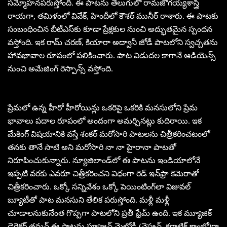
స‌మ్మోహ‌న‌ప‌రుస్తోంది. ఈ పాట‌ను తెలుగులో రామ‌జోగ‌య్య‌శాస్త్రి
రాయ‌గా, త‌మిళంలో వివేక్‌, హిందీలో కౌశ‌ర్ మునీర్ రాశారు. ఈ పాట‌కు
సంబంధించిన బీటీఎస్‌కు కూడా ప్రేక్ష‌కుల నుంచి అద్భుత‌మైన స్పంద‌న
వ‌స్తోంది. ఇక రామ్ చ‌ర‌ణ్‌, కియారా అద్వానీ జోడీ పాట‌లోని స్వ‌చ్చ‌త‌ను
హావ‌భావాల రూపంలో ప‌లికించారు. పాట విడుద‌ల కాగానే ఆడియెన్స్
నుంచి అమేజింగ్ రెస్పాన్స్ వ‌స్తోంది.
ప్రేమ‌లో ఉన్న హీరో హీరోయిన్లు ఒక‌రిపై ఒక‌రికి మ‌న‌సులోని ప్రేమ
భావాలు ప‌దాల రూపంలో అందంగా అమ‌ర్చిన‌ట్లు కుదిరాయి. ఇక
మేకింగ్ విష‌యానికి వ‌స్తే శంక‌ర్ మ‌రోసారి పాట‌ల‌ను చిత్రీక‌రించ‌టంలో
త‌న‌కు తానే సాటి అని మ‌రోసారి నా నా హైరానా పాట‌తో
నిరూపించుకున్నారు. న్యూజిలాండ్‌లో ఈ పాట‌ను ఇండియాలోనే
ఇప్ప‌టి వ‌ర‌కు ఎవ‌రూ చిత్రీక‌రించ‌ని విధంగా రెడ్ ఇన్‌ఫ్రా కెమెరాతో
చిత్రీక‌రించారు. ఒక్కో స‌న్నివేశం ఒక్కో పెయింటింగ్‌లా విజువ‌ల్
బ్యూటీతో పాట మ‌న‌సుని తేలిక ప‌రుస్తోంది. మ‌ళ్లీ మ‌ళ్లీ
చూడాల‌నుకునేంత గొప్ప‌గా పాట‌లోని ప్ర‌తీ ఫ్రేమ్ ఉంది. ఇక మ్యూజిక్
డైరెక్ట‌ర్ త‌మ‌న్ ఈ పాట‌ను ఫ్యూజ‌న్ మెలోడీ (వెస్ట్ర‌న్‌, క‌ర్ణాటిక్ కాంబో)గా