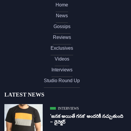
Home
News
Gossips
Reviews
Exclusives
Videos
Interviews
Studio Round Up
LATEST NEWS
INTERVIEWS
‘జ‌న‌క అయితే గ‌న‌క‌’ అందరికీ నచ్చుతుంది
– డైరెక్ట‌ర్