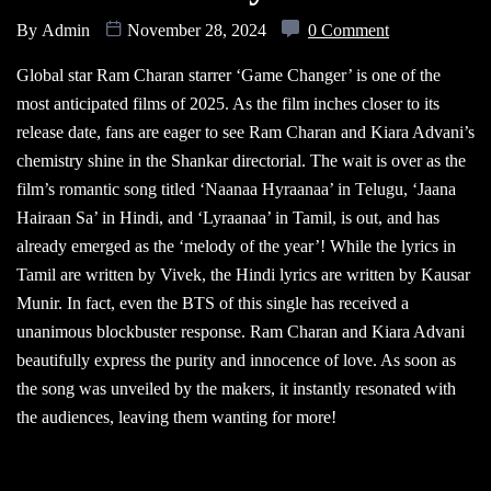
By
Admin
November 28, 2024
0 Comment
Global star Ram Charan starrer ‘Game Changer’ is one of the
most anticipated films of 2025. As the film inches closer to its
release date, fans are eager to see Ram Charan and Kiara Advani’s
chemistry shine in the Shankar directorial. The wait is over as the
film’s romantic song titled ‘Naanaa Hyraanaa’ in Telugu, ‘Jaana
Hairaan Sa’ in Hindi, and ‘Lyraanaa’ in Tamil, is out, and has
already emerged as the ‘melody of the year’! While the lyrics in
Tamil are written by Vivek, the Hindi lyrics are written by Kausar
Munir. In fact, even the BTS of this single has received a
unanimous blockbuster response. Ram Charan and Kiara Advani
beautifully express the purity and innocence of love. As soon as
the song was unveiled by the makers, it instantly resonated with
the audiences, leaving them wanting for more!