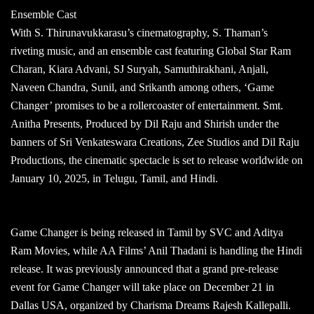
Ensemble Cast
With S. Thirunavukkarasu’s cinematography, S. Thaman’s
riveting music, and an ensemble cast featuring Global Star Ram
Charan, Kiara Advani, SJ Suryah, Samuthirakhani, Anjali,
Naveen Chandra, Sunil, and Srikanth among others, ‘Game
Changer’ promises to be a rollercoaster of entertainment. Smt.
Anitha Presents, Produced by Dil Raju and Shirish under the
banners of Sri Venkateswara Creations, Zee Studios and Dil Raju
Productions, the cinematic spectacle is set to release worldwide on
January 10, 2025, in Telugu, Tamil, and Hindi.
Game Changer is being released in Tamil by SVC and Aditya
Ram Movies, while AA Films’ Anil Thadani is handling the Hindi
release. It was previously announced that a grand pre-release
event for Game Changer will take place on December 21 in
Dallas USA, organized by Charisma Dreams Rajesh Kallepalli.