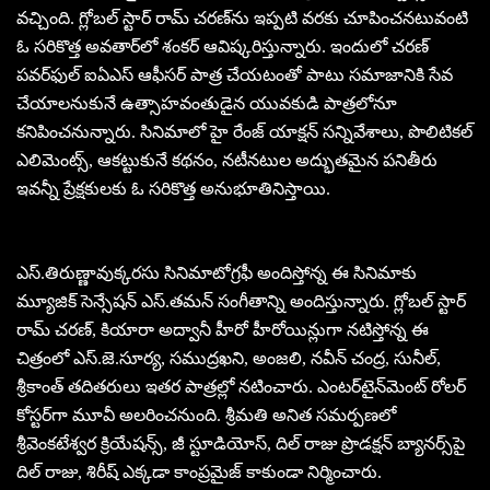
వ‌చ్చింది. గ్లోబ‌ల్ స్టార్ రామ్ చ‌ర‌ణ్‌ను ఇప్ప‌టి వ‌ర‌కు చూపించ‌న‌టువంటి
ఓ స‌రికొత్త అవ‌తార్‌లో శంక‌ర్ ఆవిష్క‌రిస్తున్నారు. ఇందులో చ‌ర‌ణ్
ప‌వ‌ర్‌ఫుల్ ఐఏఎస్ ఆఫీస‌ర్ పాత్ర చేయ‌టంతో పాటు స‌మాజానికి సేవ
చేయాల‌నుకునే ఉత్సాహ‌వంతుడైన యువ‌కుడి పాత్ర‌లోనూ
క‌నిపించ‌నున్నారు. సినిమాలో హై రేంజ్ యాక్ష‌న్ స‌న్నివేశాలు, పొలిటిక‌ల్
ఎలిమెంట్స్‌, ఆక‌ట్టుకునే క‌థ‌నం, న‌టీన‌టుల అద్భుత‌మైన ప‌నితీరు
ఇవ‌న్నీ ప్రేక్ష‌కుల‌కు ఓ స‌రికొత్త అనుభూతినిస్తాయి.
ఎస్‌.తిరుణ్ణావుక్క‌ర‌సు సినిమాటోగ్ర‌ఫీ అందిస్తోన్న ఈ సినిమాకు
మ్యూజిక్ సెన్సేష‌న్ ఎస్‌.త‌మ‌న్ సంగీతాన్ని అందిస్తున్నారు. గ్లోబ‌ల్ స్టార్
రామ్ చ‌ర‌ణ్, కియారా అద్వానీ హీరో హీరోయిన్లుగా న‌టిస్తోన్న ఈ
చిత్రంలో ఎస్‌.జె.సూర్య‌, స‌ముద్ర‌ఖ‌ని, అంజ‌లి, న‌వీన్ చంద్ర‌, సునీల్‌,
శ్రీకాంత్ త‌దిత‌రులు ఇత‌ర పాత్ర‌ల్లో న‌టించారు. ఎంట‌ర్‌టైన్‌మెంట్ రోల‌ర్
కోస్ట‌ర్‌గా మూవీ అల‌రించ‌నుంది. శ్రీమ‌తి అనిత స‌మ‌ర్ప‌ణ‌లో
శ్రీవెంకటేశ్వర క్రియేషన్స్, జీ స్టూడియోస్, దిల్ రాజు ప్రొడక్షన్ బ్యానర్స్‌పై
దిల్ రాజు, శిరీష్ ఎక్కడా కాంప్రమైజ్ కాకుండా నిర్మించారు.