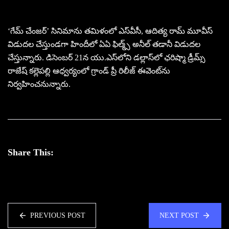
‘గేమ్ చేంజర్’ సినిమాను త‌మిళంలో ఎస్‌వీసీ, ఆదిత్య రామ్ మూవీస్
విడుద‌ల చేస్తుండ‌గా హిందీలో ఏఏ ఫిల్మ్స్ అనీల్ త‌డానీ విడుద‌ల
చేస్తున్నారు. డిసెంబ‌ర్ 21న యు.ఎస్‌లోని డ‌ల్లాస్‌లో ఛరిష్మా డ్రీమ్స్
రాజేష్ క‌ల్లెప‌ల్లి ఆధ్వ‌ర్యంలో గ్రాండ్ ప్రీ రిలీజ్ ఈవెంట్‌ను
నిర్వ‌హించ‌నున్నారు.
Share This:
PREVIOUS POST
NEXT POST