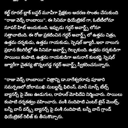
కల్ట్ రూరల్ బ్లాక్ బస్టర్ మూవీగా ప్రేక్షకుల ఆదరణ సొంతం చేసుకుంది
“రాజు వెడ్స్ రాంబాయి”. ఈ సినిమా థియేట్రికల్ గా, ఓటీటీలోనూ
సూపర్ హిట్ అందుకుంది. ఇప్పుడు గద్దర్ అవార్డ్స్ లోనూ
సత్తాచాటింది. ఈ రోజు ప్రకటించిన గద్దర్ అవార్డ్స్ లో ఉత్తమ చిత్రం,
ఉత్తమ దర్శకుడు, ఉత్తమ గాయకుడు, స్పెషల్ జ్యూరీ..ఇలా నాలుగు
ప్రధాన కేటగిరీల్లో ఈ సినిమా అవార్డ్స్ గెల్చుకుంది. ఉత్తమ దర్శకుడిగా
సాయిలు కంపాటి, ఉత్తమ గాయకుడిగా అనురాగ్ కులకర్ణి, స్పెషల్
జ్యూరీగా చైతన్య జొన్నలగడ్డ గద్దర్ అవార్డ్స్ స్వీకరించనున్నారు.
“రాజు వెడ్స్ రాంబాయి” చిత్రాన్ని డా.నాగేశ్వరరావు పూజారి
సమర్పణలో డోలాముఖి సుబల్టర్న్ ఫిలింస్, మాన్ సూన్స్ టేల్స్
బ్యానర్స్ పై వేణు ఊడుగుల, రాహుల్ మోపిదేవి నిర్మించారు. సాయిలు
కంపాటి దర్శకత్వం వహించారు. వంశీ నందిపాటి ఎంటర్ టైన్ మెంట్స్,
బన్నీ వాస్ వర్క్స్ బ్యానర్స్ పై వంశీ నందిపాటి, బన్నీ వాస్ గ్రాండ్
థియేట్రికల్ రిలీజ్ కు తీసుకొచ్చారు.