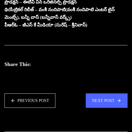
ప్రొడక్షన్ – ఈటీవీ విన్ ఒరిజినల్స్ ప్రొడక్షన్
థియేట్రికల్ రిలీజ్ – వంశీ నందిపాటి(వంశీ నందిపాటి ఎంటర్ టైన్
మెంట్స్), బన్నీ వాస్ (బన్నీవాస్ వర్క్స్)
పీఆర్ఓ – జీఎస్ కే మీడియా (సురేష్ – శ్రీనివాస్)
Share This:
PREVIOUS POST
NEXT POST