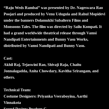
“Raju Weds Rambai” was presented by Dr. Nageswara Rao
Poojari and produced by Venu Udugula and Rahul Mopidevi
under the banners Dolamukhi Subaltern Films and
Monsoons Tales. The film was directed by Sailu Kompati. It
had a grand worldwide theatrical release through Vamsi
Nandipati Entertainments and Bunny Vasu Works,
distributed by Vamsi Nandipati and Bunny Vasu.
Cast:
Akhil Raj, Tejaswini Rao, Shivaji Raja, Chaitu
Jonnalagadda, Anita Chowdary, Kavitha Srirangam, and
others.
Technical Team:
Costume Designers: Priyanka Veeraboyina, Aarthi
Vinnakota
Sound Design: Pradeep G.