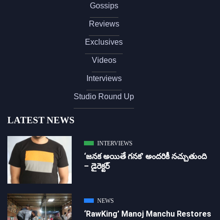
Gossips
Reviews
Exclusives
Videos
Interviews
Studio Round Up
LATEST NEWS
INTERVIEWS
‘జ‌న‌క అయితే గ‌న‌క‌’ అందరికీ నచ్చుతుంది
– డైరెక్ట‌ర్
NEWS
‘RawKing’ Manoj Manchu Restores