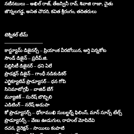
నటీనటులు – అఖిల్ రాజ్, తేజస్వినీ రావ్, శివాజి రాజా, చైతు
జొన్నలగడ్డ, అనిత చౌదరి, కవిత శ్రీరంగం, తదితరులు
టెక్నికల్ టీమ్
————————
కాస్ట్యూమ్ డిజైనర్స్ – ప్రియాంక వీరబోయిన, ఆర్తి విన్నకోట
సౌండ్ డిజైన్ – ప్రదీప్.జి.
పబ్లిసిటీ డిజైనర్ – ధని ఏలే
ప్రొడక్షన్ డిజైన్ – గాంధీ నడికుడికర్
ఎగ్జిక్యూటివ్ ప్రొడ్యూసర్ – ధన గోపి
సినిమాటోగ్రఫీ – వాజిద్ బేగ్
మ్యూజిక్ – సురేష్ బొబ్బిలి
ఎడిటింగ్ – నరేష్ అడుపా
కో ప్రొడ్యూసర్స్ – ఢోలాముఖి సుబల్టర్న్ ఫిలింస్, మాన్ సూన్స్ టేల్స్
ప్రొడ్యూసర్స్ – వేణు ఊడుగుల, రాహుల్ మోపిదేవి
రచన, డైరెక్షన్ – సాయిలు కంపాటి