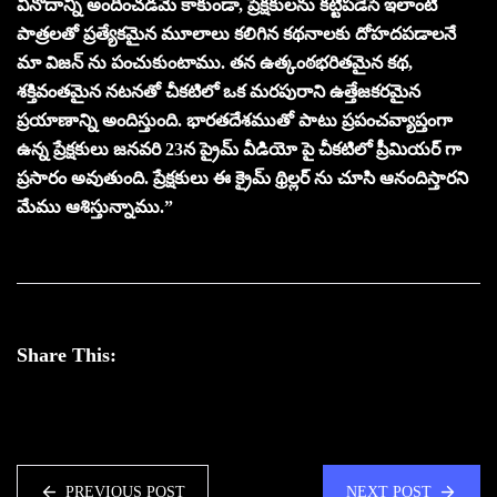
వినోదాన్ని అందించడమే కాకుండా, ప్రేక్షకులను కట్టిపడేసే ఇలాంటి
పాత్రలతో ప్రత్యేకమైన మూలాలు కలిగిన కథనాలకు దోహదపడాలనే
మా విజన్ ను పంచుకుంటాము. తన ఉత్కంఠభరితమైన కథ,
శక్తివంతమైన నటనతో చీకటిలో ఒక మరపురాని ఉత్తేజకరమైన
ప్రయాణాన్ని అందిస్తుంది. భారతదేశముతో పాటు ప్రపంచవ్యాప్తంగా
ఉన్న ప్రేక్షకులు జనవరి 23న ప్రైమ్ వీడియో పై చీకటిలో ప్రీమియర్ గా
ప్రసారం అవుతుంది. ప్రేక్షకులు ఈ క్రైమ్ థ్రిల్లర్ ను చూసి ఆనందిస్తారని
మేము ఆశిస్తున్నాము.”
Share This:
PREVIOUS POST
NEXT POST