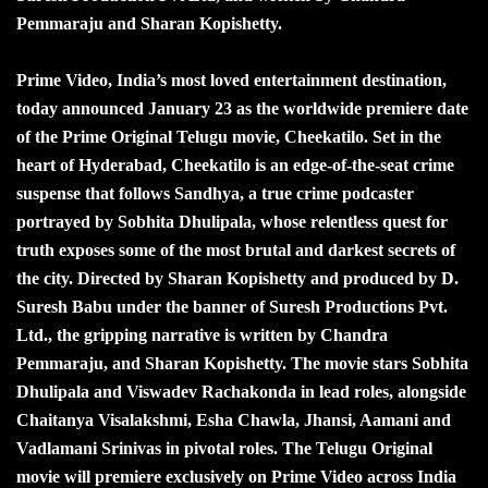
Pemmaraju and Sharan Kopishetty.
Prime Video, India’s most loved entertainment destination,
today announced January 23 as the worldwide premiere date
of the Prime Original Telugu movie, Cheekatilo. Set in the
heart of Hyderabad, Cheekatilo is an edge-of-the-seat crime
suspense that follows Sandhya, a true crime podcaster
portrayed by Sobhita Dhulipala, whose relentless quest for
truth exposes some of the most brutal and darkest secrets of
the city. Directed by Sharan Kopishetty and produced by D.
Suresh Babu under the banner of Suresh Productions Pvt.
Ltd., the gripping narrative is written by Chandra
Pemmaraju, and Sharan Kopishetty. The movie stars Sobhita
Dhulipala and Viswadev Rachakonda in lead roles, alongside
Chaitanya Visalakshmi, Esha Chawla, Jhansi, Aamani and
Vadlamani Srinivas in pivotal roles. The Telugu Original
movie will premiere exclusively on Prime Video across India