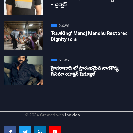
– డైరెక్ట‌ర్
NEWS
‘RawKing’ Manoj Manchu Restores
Dignity to a
NEWS
హైదరాబాద్ లో ప్రారంభమైన నాగశౌర్య
సినిమా యాక్షన్ షెడ్యూల్
© 2024 Created with
inovies