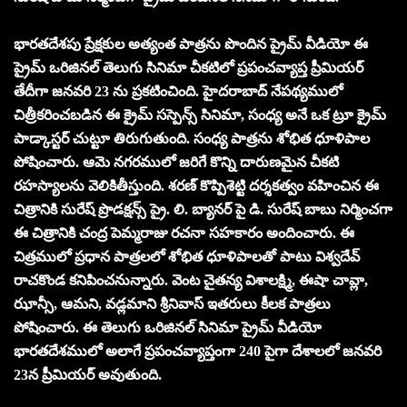
భారతదేశపు ప్రేక్షకుల అత్యంత పాత్రను పొందిన ప్రైమ్ వీడియో ఈ
ప్రైమ్ ఒరిజినల్ తెలుగు సినిమా చీకటిలో ప్రపంచవ్యాప్త ప్రీమియర్
తేదీగా జనవరి 23 ను ప్రకటించింది. హైదరాబాద్ నేపథ్యములో
చిత్రీకరించబడిన ఈ క్రైమ్ సస్పెన్స్ సినిమా, సంధ్య అనే ఒక ట్రూ క్రైమ్
పాడ్కాస్టర్ చుట్టూ తిరుగుతుంది. సంధ్య పాత్రను శోభిత ధూళిపాల
పోషించారు. ఆమె నగరములో జరిగే కొన్ని దారుణమైన చీకటి
రహస్యాలను వెలికితీస్తుంది. శరణ్ కొప్పిశెట్టి దర్శకత్వం వహించిన ఈ
చిత్రానికి సురేష్ ప్రొడక్షన్స్ ప్రై. లి. బ్యానర్ పై డి. సురేష్ బాబు నిర్మించగా
ఈ చిత్రానికి చంద్ర పెమ్మరాజు రచనా సహకారం అందించారు. ఈ
చిత్రములో ప్రధాన పాత్రలలో శోభిత ధూళిపాలతో పాటు విశ్వదేవ్
రాచకొండ కనిపించనున్నారు. వెంట చైతన్య విశాలక్ష్మి, ఈషా చావ్లా,
ఝాన్సీ, ఆమని, వడ్లమాని శ్రీనివాస్ ఇతరులు కీలక పాత్రలు
పోషించారు. ఈ తెలుగు ఒరిజినల్ సినిమా ప్రైమ్ వీడియో
భారతదేశములో అలాగే ప్రపంచవ్యాప్తంగా 240 పైగా దేశాలలో జనవరి
23న ప్రీమియర్ అవుతుంది.