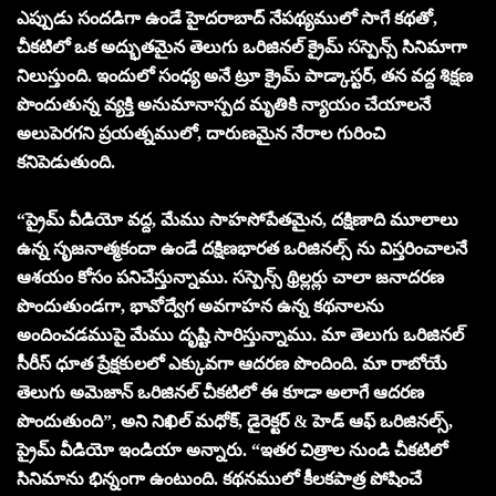
ఎప్పుడు సందడిగా ఉండే హైదరాబాద్ నేపథ్యములో సాగే కథతో,
చీకటిలో ఒక అద్భుతమైన తెలుగు ఒరిజినల్ క్రైమ్ సస్పెన్స్ సినిమాగా
నిలుస్తుంది. ఇందులో సంధ్య అనే ట్రూ క్రైమ్ పాడ్కాస్టర్, తన వద్ద శిక్షణ
పొందుతున్న వ్యక్తి అనుమానాస్పద మృతికి న్యాయం చేయాలనే
అలుపెరగని ప్రయత్నములో, దారుణమైన నేరాల గురించి
కనిపెడుతుంది.
“ప్రైమ్ వీడియో వద్ద, మేము సాహసోపేతమైన, దక్షిణాది మూలాలు
ఉన్న సృజనాత్మకందా ఉండే దక్షిణభారత ఒరిజినల్స్ ను విస్తరించాలనే
ఆశయం కోసం పనిచేస్తున్నాము. సస్పెన్స్ థ్రిల్లర్లు చాలా జనాదరణ
పొందుతుండగా, భావోద్వేగ అవగాహన ఉన్న కథనాలను
అందించడముపై మేము దృష్టి సారిస్తున్నాము. మా తెలుగు ఒరిజినల్
సీరీస్ ధూత ప్రేక్షకులలో ఎక్కువగా ఆదరణ పొందింది. మా రాబోయే
తెలుగు అమెజాన్ ఒరిజినల్ చీకటిలో ఈ కూడా అలాగే ఆదరణ
పొందుతుంది”, అని నిఖిల్ మధోక్, డైరెక్టర్ & హెడ్ ఆఫ్ ఒరిజినల్స్,
ప్రైమ్ వీడియో ఇండియా అన్నారు. “ఇతర చిత్రాల నుండి చీకటిలో
సినిమాను భిన్నంగా ఉంటుంది. కథనములో కీలకపాత్ర పోషించే