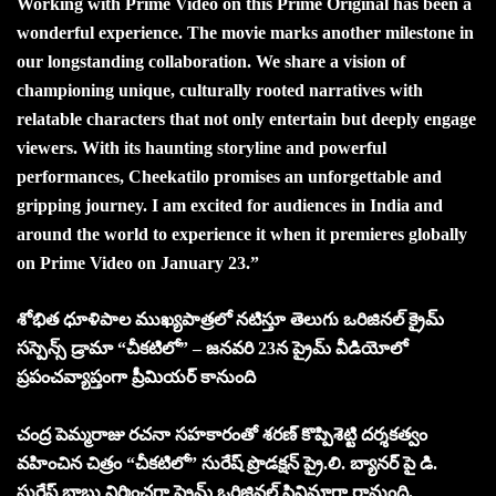
Working with Prime Video on this Prime Original has been a
wonderful experience. The movie marks another milestone in
our longstanding collaboration. We share a vision of
championing unique, culturally rooted narratives with
relatable characters that not only entertain but deeply engage
viewers. With its haunting storyline and powerful
performances, Cheekatilo promises an unforgettable and
gripping journey. I am excited for audiences in India and
around the world to experience it when it premieres globally
on Prime Video on January 23.”
శోభిత ధూళిపాల ముఖ్యపాత్రలో నటిస్తూ తెలుగు ఒరిజినల్ క్రైమ్
సస్పెన్స్ డ్రామా “చీకటిలో” – జనవరి 23న ప్రైమ్ వీడియోలో
ప్రపంచవ్యాప్తంగా ప్రీమియర్ కానుంది
చంద్ర పెమ్మరాజు రచనా సహకారంతో శరణ్ కొప్పిశెట్టి దర్శకత్వం
వహించిన చిత్రం “చీకటిలో” సురేష్ ప్రొడక్షన్ ప్రై.లి. బ్యానర్ పై డి.
సురేష్ బాబు నిర్మించగా ప్రైమ్ ఒరిజినల్ సినిమాగా రానుంది.