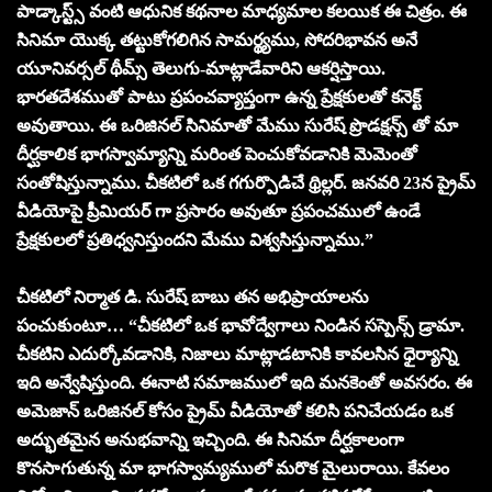
పాడ్కాస్ట్స్ వంటి ఆధునిక కథనాల మాధ్యమాల కలయిక ఈ చిత్రం. ఈ
సినిమా యొక్క తట్టుకోగలిగిన సామర్థ్యము, సోదరిభావన అనే
యూనివర్సల్ థీమ్స్ తెలుగు-మాట్లాడేవారిని ఆకర్షిస్తాయి.
భారతదేశముతో పాటు ప్రపంచవ్యాప్తంగా ఉన్న ప్రేక్షకులతో కనెక్ట్
అవుతాయి. ఈ ఒరిజినల్ సినిమాతో మేము సురేష్ ప్రొడక్షన్స్ తో మా
దీర్ఘకాలిక భాగస్వామ్యాన్ని మరింత పెంచుకోవడానికి మెమెంతో
సంతోషిస్తున్నాము. చీకటిలో ఒక గగుర్పొడిచే థ్రిల్లర్. జనవరి 23న ప్రైమ్
వీడియోపై ప్రీమియర్ గా ప్రసారం అవుతూ ప్రపంచములో ఉండే
ప్రేక్షకులలో ప్రతిధ్వనిస్తుందని మేము విశ్వసిస్తున్నాము.”
చీకటిలో నిర్మాత డి. సురేష్ బాబు తన అభిప్రాయాలను
పంచుకుంటూ… “చీకటిలో ఒక భావోద్వేగాలు నిండిన సస్పెన్స్ డ్రామా.
చీకటిని ఎదుర్కోవడానికి, నిజాలు మాట్లాడటానికి కావలసిన ధైర్యాన్ని
ఇది అన్వేషిస్తుంది. ఈనాటి సమాజములో ఇది మనకెంతో అవసరం. ఈ
అమెజాన్ ఒరిజినల్ కోసం ప్రైమ్ వీడియోతో కలిసి పనిచేయడం ఒక
అద్భుతమైన అనుభవాన్ని ఇచ్చింది. ఈ సినిమా దీర్ఘకాలంగా
కొనసాగుతున్న మా భాగస్వామ్యములో మరొక మైలురాయి. కేవలం