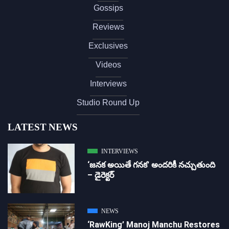
Gossips
Reviews
Exclusives
Videos
Interviews
Studio Round Up
LATEST NEWS
INTERVIEWS
‘జ‌న‌క అయితే గ‌న‌క‌’ అందరికీ నచ్చుతుంది
– డైరెక్ట‌ర్
NEWS
‘RawKing’ Manoj Manchu Restores