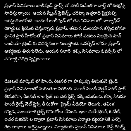
ప్రభాస్ సినిమాలు బాలీవుడ్ స్టార్స్ తో పోటీ పడేంతగా నార్త్ లో కలెక్షన్స్
సాధిస్తున్నాయి. ఆయన స్క్రీన్ ప్రెజెన్స్, ఛరిష్మా ఉత్తరాది ప్రేక్షకుల్ని
ఆకట్టుకుంటోంది. అందుకే బాలీవుడ్ లో తన సినిమాలతో బాక్సాఫీస్
రికార్డులు క్రియేట్ చేస్తున్నారు ప్రభాస్. తమిళ, మలయాళ, కన్నడలోనూ
స్థానిక స్టార్ హీరోలతో ప్రభాస్ సినిమాలు పోటీ పడటం నిజమైన పాన్
ఇండియా ట్రెండ్ కు నిదర్శనంగా నిలుస్తోంది. ఓవర్సీస్ లోనూ ప్రభాస్
ఆకర్షణకు తిరుగులేదు. ఆయన సలార్, కల్కి సినిమాలు ఓవర్సీస్ లో
వసూళ్ల చరిత్ర సృష్టించాయి.
డిజిటల్ మార్కెట్ లో హిందీ, రీజనల్ గా హక్కుల్ని తీసుకునే ట్రెండ్
ప్రభాస్ సినిమాలతో మరింతగా పెరిగింది. సలార్ హిందీ వెర్షన్ హాట్ స్టార్
తీసుకోగా, రీజనల్ లాంగ్వేజ్ లు నెట్ ఫ్లిక్స్ దక్కించుకుంది. కల్కి సినిమా
హిందీ రైట్స్ నెట్ ఫ్లిక్స్ తీసుకోగా, ప్రైమ్ వీడియో తెలుగు, తమిళ,
కన్నడ, మలయాళ రైట్స్ కొనుగోలు చేసింది. ఇలా థియేట్రికల్, ఓటీటీ,
ఇతర బిజినెస్ ల ద్వారా ప్రభాస్ సినిమాలు నిర్మాణ వ్యయానికి ఎన్నో
రెట్ల లాభాలు ఆర్జిస్తున్నాయి. నిర్మాతలకు ప్రభాస్ సినిమాలు బెస్ట్ రిటర్న్