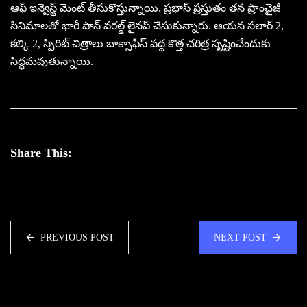
ఆఫ్ ఇన్వెస్ట్ మెంట్ తీసుకొస్తున్నాయి. ప్రభాస్ ప్రస్తుతం తన ప్రాంఛైజీ
సినిమాలతో భారీ పాన్ వరల్డ్ లైనప్ చేసుకున్నారు. ఆయన సలార్ 2,
కల్కి 2, స్పిరిట్ చిత్రాలు బాక్సాఫీస్ వద్ద కొత్త చరిత్ర సృష్టించేందుకు
సిద్ధమవుతున్నాయి.
Share This:
PREVIOUS POST
NEXT POST