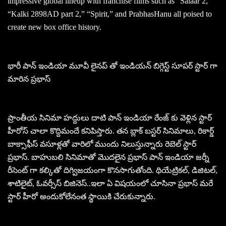
impressive global lineup with franchise films such as “Salaar 2,”
“Kalki 2898AD part 2,” “Spirit,” and PrabhasHanu all poised to
create new box office history.
భారీ పాన్ ఇండియా మూవీ లైనప్ తో ఇండియన్ బిగ్గెస్ట్ సూపర్ స్టార్ గా
మారిన ప్రభాస్
ప్రాంతీయ సినిమా హద్దులు దాటి పాన్ ఇండియా రేంజ్ కు వెళ్లిన స్టార్
హీరోస్ చాలా కొద్దిమందే కనిపిస్తారు. తన బ్లాక్ బస్టర్ సినిమాలు, రికార్డ్
బాక్సాఫీస్ వసూళ్లతో వారిలో ముందు నిలుస్తున్నారు రెబెల్ స్టార్
ప్రభాస్. బాహుబలి సినిమాతో మొదలైన ప్రభాస్ పాన్ ఇండియా జర్నీ
రీసెంట్ గా కల్కితో దిగ్విజయంగా కొనసాగుతోంది. థియేట్రికల్, డిజిటల్,
శాటిలైట్, ఓవర్సీస్ బిజినెస్..ఇలా ఏ విషయంలో చూసినా ప్రభాస్ మరే
స్టార్ హీరో అందుకోలేనంత స్థాయికి చేరుకున్నారు.