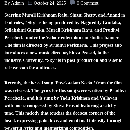
By
Admin
October 24, 2025
0 Comment
Starring Murali Krishnam Raju, Shruti Shetty, and Anand in
lead roles, “Sky” is being produced by Nagireddy Guntaka,
Srilakshmi Guntaka, Murali Krishnam Raju, and Prudhvi
Pericherla under the Valour entertainment studios banner.
The film is directed by Prudhvi Pericherla. This project also
introduces a new music director, Shiva Prasad, to the
industry. Currently, “Sky” is in post-production and is set to
release soon for audiences.
Recently, the lyrical song ‘Poyekaalam Neeku’ from the film
was released. The lyrics for this song were written by Prudhvi
Pericherla, and it is sung by Yadu Krishnan and Vallavan,
with music composed by Shiva Prasad featuring a catchy
tune. This melody that touches the deepest corners of the
heart, expressing pain, love, and emotional intensity through
powerful lyrics and mesmerizing composition.