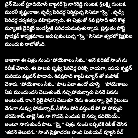
టైన్ మెంట్ స్టూడియోస్ బ్యానర్ పై నాగిరెడ్డి గుంటక, శ్రీలక్ష్మి గుంటక,
మురళీ కృష్ణంరాజు, పృధ్వీ పెరిచర్ల నిర్మిస్తున్న సినిమా “స్కై”. పృధ్వీ
పెరిచర్ల దర్శకత్వం వహిస్తున్నారు. ఈ చిత్రంతో శివ ప్రసాద్ అనే కొత్త
మ్యూజిక్ డైరెక్టర్ ఇండస్ట్రీకి పరిచయమవుతున్నారు. ప్రస్తుతం పోస్ట్
ప్రొడక్షన్ కార్యక్రమాలు జరుపుకుంటున్న “స్కై” సినిమా త్వరలో ప్రేక్షకుల
ముందుకు రాబోతోంది.
తాజాగా ఈ చిత్రం నుంచి ‘పోయేకాలం నీకు..’ అనే లిరికల్ సాంగ్ ను
రిలీజ్ చేశారు. ఈ పాటకు పృథ్వీ పెరిచెర్ల లిరిక్స్ రాయగా, యదు కృష్ణన్
మరియు వల్లవన్ పాడారు. శివప్రసాద్ క్యాచీ ట్యూన్ తో కంపోజ్
చేశారు. ‘పోయేకాలం నీకు..’ పాట ఎలా ఉందో చూస్తే – ‘పోయేకాలం
నీకు ముందుందని చెబుతుంటే, సచ్చిపోతున్నారు విననే వినను
అంటుంటే, రాంగే రైటై పోదని చెబుతూ నేను ఉంటున్నా, రైటే రైటంటు
వేగంగా నువ్వు పోతున్నావ్, నీకోసం పోరి వస్తుంటే పో పో పోమ్మని
తరిమేశావ్, చాల్లే నీకు నా గొడవే, ఎందుకు లే నన్ను వదిలేసెయ్..’
అంటూ సాగుతుందీ పాట. “స్కై” చిత్రం నుంచి ఇప్పటికే రిలీజ్ చేసిన
‘తపనే తెలుపగ..’ సాంగ్ ప్రేక్షకాదరణ పొంది మిలియన్ వ్యూస్ రీచ్