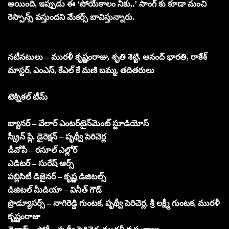
అయింది, ఇప్పుడు ఈ ‘పోయేకాలం నీకు..’ సాంగ్ కు కూడా మంచి
రెస్పాన్స్ వస్తుందని మేకర్స్ బావిస్తున్నారు.
నటీనటులు – మురళీ కృష్ణంరాజు, శృతి శెట్టి, ఆనంద్ భారతి, రాకేశ్
మాస్టర్, ఎంఎస్, కేఎల్ కే మణి బమ్మ, తదితరులు
టెక్నికల్ టీమ్
బ్యానర్ – వేలార్ ఎంటర్‌టైన్‌మెంట్ స్టూడియోస్
స్క్రీన్ ప్లే, డైరెక్షన్ – పృథ్వీ పెరిచెర్ల
డీవోపీ – రసూల్ ఎల్లోర్
ఎడిటర్ – సురేష్ ఆర్స్
పబ్లిసిటీ డిజైనర్ – కృష్ణ డిజిటల్స్
డిజిటల్ మీడియా – వినీత్ గౌడ్
ప్రొడ్యూసర్స్ – నాగిరెడ్డి గుంటక, పృథ్వీ పెరిచెర్ల, శ్రీ లక్ష్మీ గుంటక, మురళీ
కృష్ణంరాజు