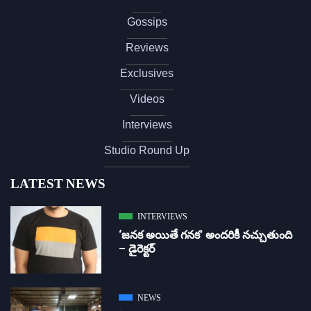
Gossips
Reviews
Exclusives
Videos
Interviews
Studio Round Up
LATEST NEWS
INTERVIEWS
‘జ‌న‌క అయితే గ‌న‌క‌’ అందరికీ నచ్చుతుంది
– డైరెక్ట‌ర్
NEWS