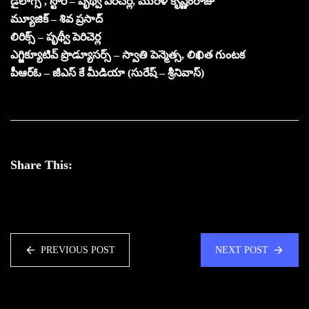
డైలాగ్స్ , స్టోరీ – పృథ్వీ పెరిచెర్ల, మురళీ కృష్ణంరాజు
మ్యూజిక్ – శివ ప్రసాద్
లిరిక్స్ – పృథ్వీ పెరిచెర్ల
ఎగ్జిక్యూటివ్ ప్రొడ్యూసర్స్ – స్వాతి పెన్మెత్స, లిఖిత గుంటక
పీఆర్ఓ – జీఎస్ కే మీడియా (సురేష్ – శ్రీనివాస్)
Share This:
PREVIOUS POST
NEXT POST