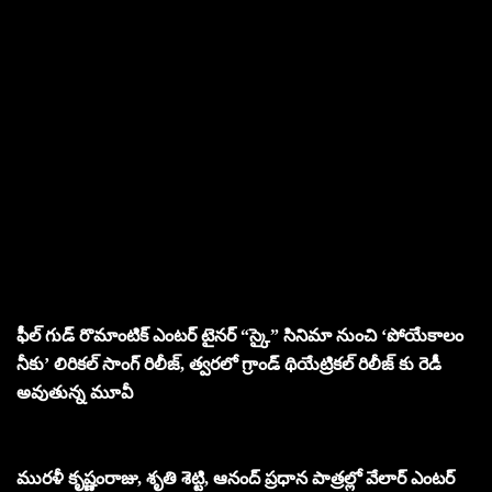
ఫీల్ గుడ్ రొమాంటిక్ ఎంటర్ టైనర్ “స్కై” సినిమా నుంచి ‘పోయేకాలం
నీకు’ లిరికల్ సాంగ్ రిలీజ్, త్వరలో గ్రాండ్ థియేట్రికల్ రిలీజ్ కు రెడీ
అవుతున్న మూవీ
మురళీ కృష్ణంరాజు, శృతి శెట్టి, ఆనంద్ ప్రధాన పాత్రల్లో వేలార్ ఎంటర్