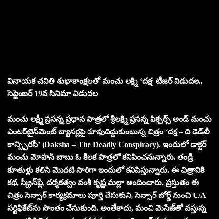
వినాయక చవితి శుభాకాంక్షలతో మంచు లక్ష్మి ‘దక్ష’ టీజర్ విడుదల..
సెప్టెంబర్ 19న సినిమా విడుదల
మంచు లక్ష్మీ ప్రసన్న ప్రధాన పాత్రలో శ్రీలక్ష్మి ప్రసన్న పిక్చర్స్ అండ్ మంచు
ఎంటర్‌టైన్‌మెంట్ బ్యానర్లపై రూపుదిద్దుకుంటున్న చిత్రం ‘దక్ష – ది డెడ్‌లీ
కాన్స్పిరసీ’ (Daksha – The Deadly Conspiracy). ఇందులో డాక్టర్
మంచు మోహన్ బాబు ఓ కీలక పాత్రలో కనిపించనున్నారు. తండ్రీ
కూతుళ్లు కలిసి మొదటి సారిగా ఇందులో కనిపిస్తున్నారు. ఈ చిత్రానికి
కథ, స్క్రీన్‌ప్లే, దర్శకత్వం వంశీ కృష్ణ మల్లా అందించారు. ప్రస్తుతం ఈ
చిత్రం సెన్సార్ కార్యక్రమాలు పూర్తి చేసుకుని, సెన్సార్ బోర్డ్ నుంచి U/A
సర్టిఫికేట్‌ను సొంతం చేసుకుంది. అంతేకాదు, మంచి మెసేజ్‌తో వస్తున్న