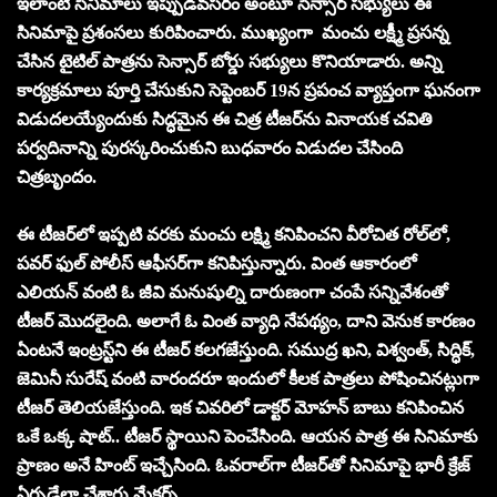
ఇలాంటి సినిమాలు ఇప్పుడవసరం అంటూ సెన్సార్ సభ్యులు ఈ
సినిమాపై ప్రశంసలు కురిపించారు. ముఖ్యంగా మంచు లక్ష్మీ ప్రసన్న
చేసిన టైటిల్ పాత్రను సెన్సార్ బోర్డు సభ్యులు కొనియాడారు. అన్ని
కార్యక్రమాలు పూర్తి చేసుకుని సెప్టెంబర్ 19న ప్రపంచ వ్యాప్తంగా ఘనంగా
విడుదలయ్యేందుకు సిద్ధమైన ఈ చిత్ర టీజర్‌ను వినాయక చవితి
పర్వదినాన్ని పురస్కరించుకుని బుధవారం విడుదల చేసింది
చిత్రబృందం.
ఈ టీజర్‌లో ఇప్పటి వరకు మంచు లక్ష్మి కనిపించని వీరోచిత రోల్‌లో,
పవర్ ఫుల్ పోలీస్ ఆఫీసర్‌గా కనిపిస్తున్నారు. వింత ఆకారంలో
ఎలియన్ వంటి ఓ జీవి మనుషుల్ని దారుణంగా చంపే సన్నివేశంతో
టీజర్ మొదలైంది. అలాగే ఓ వింత వ్యాధి నేపథ్యం, దాని వెనుక కారణం
ఏంటనే ఇంట్రస్ట్‌ని ఈ టీజర్ కలగజేస్తుంది. సముద్ర ఖని, విశ్వంత్, సిద్ధిక్,
జెమినీ సురేష్ వంటి వారందరూ ఇందులో కీలక పాత్రలు పోషించినట్లుగా
టీజర్ తెలియజేస్తుంది. ఇక చివరిలో డాక్టర్ మోహన్ బాబు కనిపించిన
ఒకే ఒక్క షాట్.. టీజర్‌ స్థాయిని పెంచేసింది. ఆయన పాత్ర ఈ సినిమాకు
ప్రాణం అనే హింట్ ఇచ్చేసింది. ఓవరాల్‌గా టీజర్‌తో సినిమాపై భారీ క్రేజ్
ఏర్పడేలా చేశారు మేకర్స్.