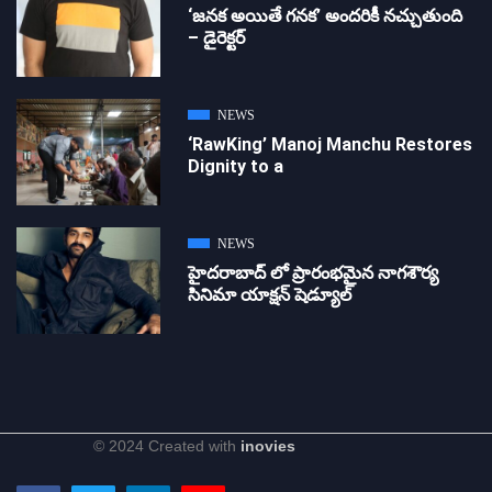
‘జ‌న‌క అయితే గ‌న‌క‌’ అందరికీ నచ్చుతుంది
– డైరెక్ట‌ర్
NEWS
‘RawKing’ Manoj Manchu Restores
Dignity to a
NEWS
హైదరాబాద్ లో ప్రారంభమైన నాగశౌర్య
సినిమా యాక్షన్ షెడ్యూల్
© 2024 Created with
inovies