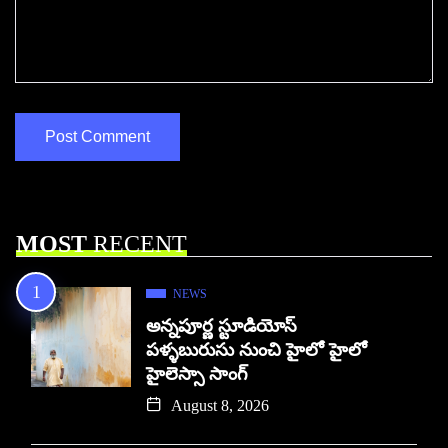
MOST
RECENT
NEWS
అన్నపూర్ణ స్టూడియోస్
పళ్ళబురుసు నుంచి హైలో హైలో
హైలెస్సా సాంగ్
August 8, 2026