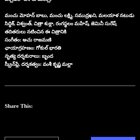
మంచు మోహన్ బాబు, మంచు లక్ష్మి, సముద్రఖని, మలయాళ నటుడు
సిద్దిక్, విశ్వంత్, చిత్రా శుక్లా, రంగస్థలం మహేష్, జెమినీ సురేష్
తదితరులు నటించిన ఈ చిత్రానికి
సంగీతం: అచు రాజమణి
ఛాయాగ్రహణం: గోకుల్ భారతి
నృత్య దర్శకురాలు: బృంద
స్క్రీన్‌ప్లే, దర్శకత్వం: వంశీ కృష్ణ మల్లా
Share This: