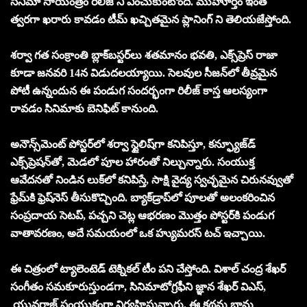
సినిమా సాయంత్రం రిలీజ్ ని ఎంచుకుంటోంది. ముహూర్తం ఇంత
త్వరగా ఖరారు కావడం టీమ్ ఖచ్చితమైన ప్లానింగ్ ని తెలియజేస్తోంది.
శర్వా గత సంక్రాంతి బ్లాక్‌బస్టర్‌లు శతమానం భవతి, ఎక్స్‌ప్రెస్ రాజా
కూడా జనవరి 14న విడుదలయ్యాయి. సెలవుల సీజన్‌లో తీవ్రమైన
పోటీ ఉన్నందున ఈ పండుగ సందర్భంగా రిలీజ్ కాస్త ఆలస్యంగా
రావడం సినిమాకు బెనిఫిట్ కానుంది.
అనౌన్స్‌మెంట్ పోస్టర్‌లో శర్వా స్టైలిష్‌గా కనిపిస్తూ, కన్ఫ్యూజ్‌డ్
ఎక్స్‌ప్రెషన్‌తో, మెడలో పూల హారంతో నిల్చున్నారు. సంయుక్త
ఆవేదనతో నిండిన లుక్‌లో కనిపిస్తే, సాక్షి వైద్య స్వచ్ఛమైన చిరునవ్వుతో
ఫ్రేమ్‌కి ఫ్రెష్‌నెస్‌ తీసుకొచ్చింది. బ్యాక్‌డ్రాప్‌లో పూలతో అలంకరించిన
సంప్రదాయ సెటప్, పచ్చని చెట్ల ఆభరణం మొత్తం పోస్టర్‌కి పండుగ
వాతావరణం, అదే సమయంలో ఒక హ్యుమరస్ టచ్ ఇచ్చాయి.
ఈ చిత్రంలో ట్యాలెంటెడ్ టెక్నికల్ టీం పని చేస్తోంది. విశాల్ చంద్ర శేఖర్
సంగీతం సమకూరుస్తుండగా, సినిమాటోగ్రఫీని జ్ఞాన శేఖర్ విఎస్,
యువరాజ్ సంయుక్తంగా నిర్వహిస్తున్నారు. ఈ కథను భాను