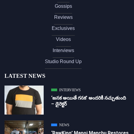
Gossips
Reviews
Exclusives
Videos
Interviews
Studio Round Up
LATEST NEWS
INTERVIEWS
‘జ‌న‌క అయితే గ‌న‌క‌’ అందరికీ నచ్చుతుంది
– డైరెక్ట‌ర్
NEWS
‘RawKing’ Manoj Manchu Restores