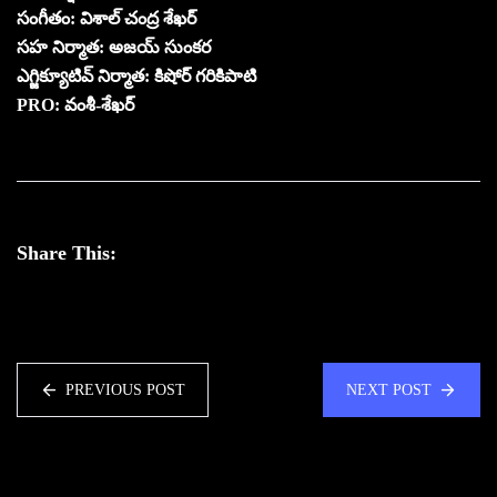
సంగీతం: విశాల్ చంద్ర శేఖర్
సహ నిర్మాత: అజయ్ సుంకర
ఎగ్జిక్యూటివ్ నిర్మాత: కిషోర్ గరికిపాటి
PRO: వంశీ-శేఖర్
Share This:
PREVIOUS POST
NEXT POST