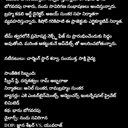
బోగవరపు రాశారు, నందు సావిరిగణ సంభాషణలు అందిస్తున్నారు.
బ్రహ్మ కడలి ఆర్ట్ డైరెక్టర్. అజయ్ సుంకర సహ నిర్మాతగా
వ్యవహరిస్తున్నారు. కిషోర్ గరికిపాటి ఈ ప్రాజెక్టుకు ఎగ్జిక్యూటివ్ నిర్మాత.
టీమ్ త్వరలోనే ప్రమోషన్ల నెక్స్ట్ ఫేజ్ ను ప్రారంభించేందుకు సిద్ధం
అవుతోంది. మరింత ఆకట్టుకునే అప్‌డేట్స్ తో అలరించబోతున్నారు.
నటీనటులు: చార్మింగ్ స్టార్ శర్వా, సంయుక్త, సాక్షి వైద్య
సాంకేతిక సిబ్బంది:
స్క్రీన్ ప్లే, దర్శకత్వం: రామ్ అబ్బరాజు
నిర్మాతలు: అనిల్ సుంకర, రామబ్రహ్మం సుంకర
బ్యానర్లు: ఎకె ఎంటర్‌టైన్‌మెంట్స్, అడ్వెంచర్స్ ఇంటర్నేషనల్ ప్రైవేట్
లిమిటెడ్
కథ: భాను బోగవరపు
డైలాగ్స్: నందు సవిరిగాన
DOP: జ్ఞాన శేఖర్ VS, యువరాజ్