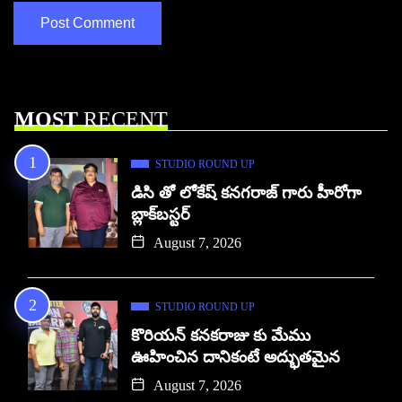
MOST
RECENT
STUDIO ROUND UP
డిసి తో లోకేష్ కనగరాజ్ గారు హీరోగా
బ్లాక్‌బస్టర్
August 7, 2026
STUDIO ROUND UP
కొరియన్ కనకరాజు కు మేము
ఊహించిన దానికంటే అద్భుతమైన
August 7, 2026