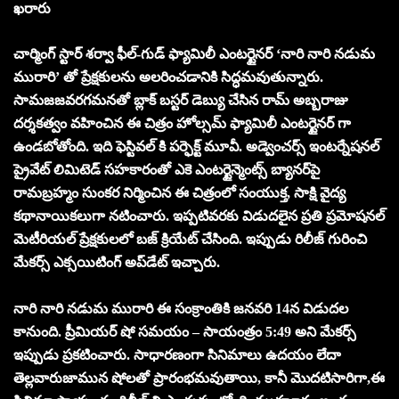
ఖరారు
చార్మింగ్ స్టార్ శర్వా ఫీల్-గుడ్ ఫ్యామిలీ ఎంటర్టైనర్ ‘నారి నారి నడుమ
మురారి’ తో ప్రేక్షకులను అలరించడానికి సిద్ధమవుతున్నారు.
సామజజవరగమనతో బ్లాక్ బస్టర్ డెబ్యు చేసిన రామ్ అబ్బరాజు
దర్శకత్వం వహించిన ఈ చిత్రం హోల్సమ్ ఫ్యామిలీ ఎంటర్టైనర్ గా
ఉండబోతోంది. ఇది ఫెస్టివల్ కి పర్ఫెక్ట్ మూవీ. అడ్వెంచర్స్ ఇంటర్నేషనల్
ప్రైవేట్ లిమిటెడ్ సహకారంతో ఎకె ఎంటర్టైన్మెంట్స్ బ్యానర్‌పై
రామబ్రహ్మం సుంకర నిర్మించిన ఈ చిత్రంలో సంయుక్త, సాక్షి వైద్య
కథానాయికలుగా నటించారు. ఇప్పటివరకు విడుదలైన ప్రతి ప్రమోషనల్
మెటీరియల్ ప్రేక్షకులలో బజ్ క్రియేట్ చేసింది. ఇప్పుడు రిలీజ్ గురించి
మేకర్స్ ఎక్సయిటింగ్ అప్‌డేట్‌ ఇచ్చారు.
నారి నారి నడుమ మురారి ఈ సంక్రాంతికి జనవరి 14న విడుదల
కానుంది. ప్రీమియర్ షో సమయం – సాయంత్రం 5:49 అని మేకర్స్
ఇప్పుడు ప్రకటించారు. సాధారణంగా సినిమాలు ఉదయం లేదా
తెల్లవారుజామున షోలతో ప్రారంభమవుతాయి, కానీ మొదటిసారిగా,ఈ