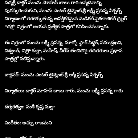
పద్మశ్రీ డాక్టర్ మంచు మోహన్ బాబు గారి జన్మదినాన్ని
పురస్కరించుకుని, మంచు ఎంటర్ టైన్మెంట్,శ్రీ లక్ష్మీ ప్రసన్న పిక్చర్స్
నిర్మాణంలో తెరకెక్కుతున్న ఆసక్తికరమైన మెడికల్-సైకలాజికల్ థ్రిల్లర్
“దక్ష” చిత్రంలో ఆయన ప్రత్యేక పాత్రలో కనిపించనున్నారు.
ఈ చిత్రంలో మంచు లక్ష్మీ ప్రసన్న, మార్కో స్టార్ సిద్ధిక్, సముద్రఖని,
విశ్వంత్, చిత్రా శుక్లా, మహేష్, వీరేన్ తంబిదొరై తదితరులు ప్రధాన
పాత్రల్లో నటిస్తున్నారు.
బ్యానర్: మంచు ఎంటర్ టైన్మెంట్,శ్రీ లక్మీ ప్రసన్న పిక్చర్స్
నిర్మాతలు: డాక్టర్ మోహన్ బాబు గారు, మంచు లక్ష్మీ ప్రసన్న గారు
దర్శకత్వం: వంశీ కృష్ణ మల్లా
సంగీతం: అచ్చు రాజమని