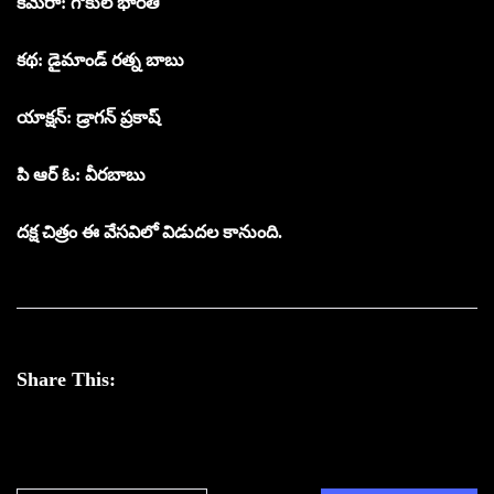
కెమెరా: గోకుల్ భారతి
కథ: డైమాండ్ రత్న బాబు
యాక్షన్: డ్రాగన్ ప్రకాష్
పి ఆర్ ఓ: వీరబాబు
దక్ష చిత్రం ఈ వేసవిలో విడుదల కానుంది.
Share This: