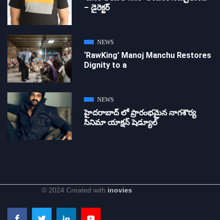
– డైరెక్ట‌ర్
NEWS
‘RawKing’ Manoj Manchu Restores
Dignity to a
NEWS
హైదరాబాద్ లో ప్రారంభమైన నాగశౌర్య
సినిమా యాక్షన్ షెడ్యూల్
© 2024 Created with
inovies