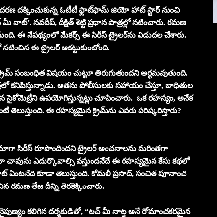
ఆద‌ర‌ణ ద‌క్కించుకున్న ఓటీటీ ఫ్లాట్‌ఫామ్ జియో హాట్ స్టార్ నుంచి
 నాట్’. న‌వ‌దీప్, దీక్షిత్ శెట్టి ప్ర‌ధాన పాత్ర‌ల్లో న‌టించారు. ర‌మ‌ణ
కానుంది. ఈ నేప‌థ్యంలో మేక‌ర్స్ ఈ సిరీస్ ట్రైల‌ర్‌ను విడుద‌ల చేశారు.
ల్లో న‌టించిన ఈ ట్రైల‌ర్ ఆక‌ట్టుకుంటోంది.
ైన క్రైమ్ సంబంధిత విషయం చుట్టూ తిరుగుతుందని అర్థ‌మ‌వుతుంది.
ిగిన పాత్రలో క‌నిపిస్తున్నాడు. అతను పోలీసులకు సహాయం చేస్తూ, బాధితుల
ైకోమెట్రీని ఉపయోగిస్తున్నట్లు చూపించారు. ఒక రహస్యం, అనేక
తుంటే తెలుస్తుంది. ఈ రహస్యమైన క్రైమ్‌ను ఎవరు పరిష్కరిస్తారు?
‌న్ డ్రామాగా సిరీస్ రూపొందింద‌ని ట్రైల‌ర్ అంచ‌నాల‌ను మ‌రింత‌గా
రైనా చావును ఎదుర్కొవాల్సి వ‌స్తుంద‌నేదే ఈ రహస్యమైన కేసు కథలో
ాట్ ఏంట‌నేది కూడా తెలుస్తుంది. కోమలీ ప్రసాద్, సంచిత పూనాంచ‌
ించిన ర‌మ‌ణ తేజ దీన్ని తెర‌కెక్కించారు.
పుణ్యం కలిగిన దర్శకుడితో, “టచ్ మీ నాట్ష అనే రోమాంచకరమైన