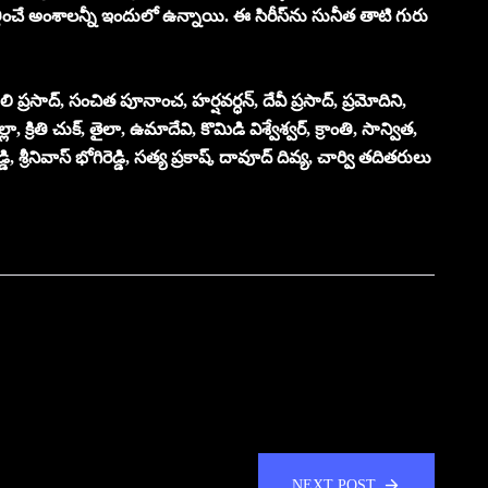
రేకెత్తించే అంశాల‌న్నీ ఇందులో ఉన్నాయి. ఈ సిరీస్‌ను సునీత తాటి గురు
లి ప్ర‌సాద్‌, సంచిత పూనాంచ‌, హ‌ర్ష‌వ‌ర్ధ‌న్‌, దేవీ ప్ర‌సాద్‌, ప్ర‌మోదిని,
విల్లా, క్రితి చుక్‌, తైలా, ఉమాదేవి, కొమిడి విశ్వేశ్వ‌ర్‌, క్రాంతి, సాన్విత‌,
డి, శ్రీనివాస్ భోగిరెడ్డి, స‌త్య ప్ర‌కాష్‌, దావూద్ దివ్య‌, చార్వి త‌దిత‌రులు
NEXT POST