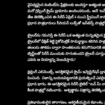
వైవిధ్య‌మైన కంటెంట్‌ను ప్రేక్ష‌కుల‌కు అందిస్తూ అత్యంత 
మ‌రో గ్రిప్పింగ్ క్రైమ్ డ్రామాను అందించ‌నుంది.. అదే ‘టచ్ మీ
తేజ తెర‌కెక్కించిన ఈ సిరీస్ ఏప్రిల్ 4 నుంచి స్ట్రీమింగ్ 
ప్ర‌ధాన పాత్ర‌ధారులు సీరియ‌స్ లుక్స్‌తో ఇన్‌టెన్స్ పాత్ర‌
ట్రైల‌ర్‌ను గ‌మ‌నిస్తే ఈ సిరీస్ ఒక అత్యంత సున్నితమ
ట్రైలర్‌లో ధీక్షిత్ శెట్టి సైకోమెట్రిక్ సామర్థ్యాలు కల
తలలను తాకడం ద్వారా హంతకులను కనుగొనడానికి తన స
ట్విస్ట్‌లతో సిరీస్‌ ముందుకు సాగుతుందని ట్రైల‌ర్ చూస్
ఎవరు ఆ దెయ్యాన్ని వెంబడిస్తారు?
థ్రిల్లింగ్ ఎలిమెంట్స్‌, ఆస‌క్తిక‌ర‌మైన క్రైమ్ ఇన్వెస్టిగేష
పెంచింది. నిజాన్ని బ‌యటపెట్టడానికి ప్రయత్నించే ఎవ
ప్రధాన భాగం. ఈ ఆసక్తికరమైన సిరీస్ టైటిల్ “టచ్ మీ న
కీల‌క పాత్ర‌ల్లో న‌టించారు. అశ్వత్థామ చిత్రాన్ని తెర‌కెక్క
ప్రతిభావంతులైన తారాగణం, ఆకర్షణీయమైన కథాంశం, నై