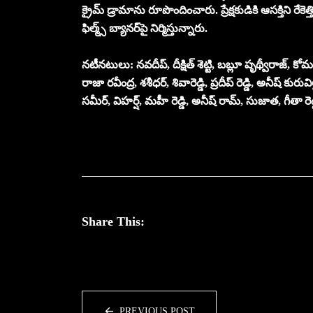
క్రైమ్ డ్రామాను రూపొందించారు. ప్రేక్ష‌కుడికి ఆస‌క్తిని 
ఫిల్మ్స్ బ్యానర్‌పై నిర్మిస్తున్నారు.
న‌టీన‌టులు: న‌వ‌దీప్‌, దీక్షిత్ శెట్టి, బ‌బ్లూ పృథ్వీరాజ్‌, కోమ‌
రాజా ర‌వీంద్ర‌, శ‌శీధ‌ర్‌, శివారెడ్డి, ప్రదీప్ రెడ్డి, అనీష్ కురు
స‌మీర్‌, విహర్ష్‌, మ‌హీ రెడ్డి, అనీష్ రామ్‌, సుజాత‌, గీతా రెడ్
Share This:
PREVIOUS POST