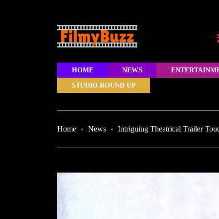
HOME
NEWS
ENTERTAINM
STUDIO ROUND UP
Home
News
Intriguing Theatrical Trailer T