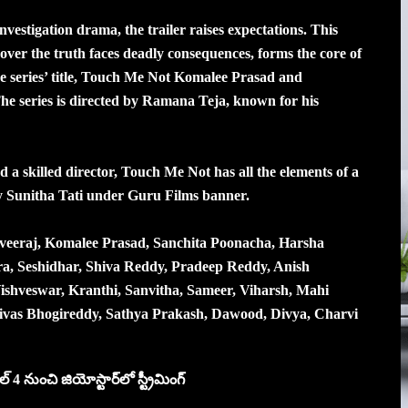
nvestigation drama, the trailer raises expectations. This
ver the truth faces deadly consequences, forms the core of
the series’ title, Touch Me Not Komalee Prasad and
The series is directed by Ramana Teja, known for his
d a skilled director, Touch Me Not has all the elements of a
by Sunitha Tati under Guru Films banner.
iveeraj, Komalee Prasad, Sanchita Poonacha, Harsha
a, Seshidhar, Shiva Reddy, Pradeep Reddy, Anish
Vishveswar, Kranthi, Sanvitha, Sameer, Viharsh, Mahi
ivas Bhogireddy, Sathya Prakash, Dawood, Divya, Charvi
్ 4 నుంచి జియోస్టార్‌లో స్ట్రీమింగ్‌