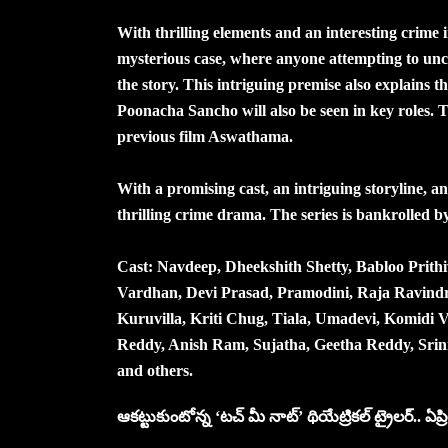
With thrilling elements and an interesting crime i
mysterious case, where anyone attempting to unco
the story. This intriguing premise also explains 
Poonacha Sancho will also be seen in key roles. 
previous film Aswathama.
With a promising cast, an intriguing storyline, an
thrilling crime drama. The series is bankrolled 
Cast: Navdeep, Dheekshith Shetty, Babloo Prith
Vardhan, Devi Prasad, Pramodini, Raja Ravindr
Kuruvilla, Kriti Chug, Tiala, Umadevi, Komidi 
Reddy, Anish Ram, Sujatha, Geetha Reddy, Srin
and others.
ఆక‌ట్టుకుంటోన్న ‘టచ్ మీ నాట్’ థియేట్రికల్ ట్రైలర్.. ఏప్రిల