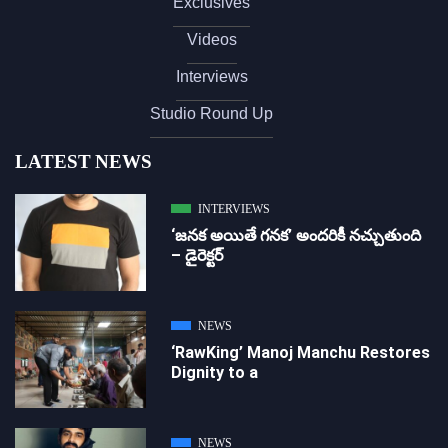
Exclusives
Videos
Interviews
Studio Round Up
LATEST NEWS
INTERVIEWS
‘జ‌న‌క అయితే గ‌న‌క‌’ అందరికీ నచ్చుతుంది
– డైరెక్ట‌ర్
NEWS
‘RawKing’ Manoj Manchu Restores
Dignity to a
NEWS