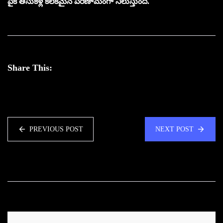
పైకి తీసుకెళ్లే కీల‌క‌మైన ప‌రిణామంగా నిలుస్తుంది.
Share This:
PREVIOUS POST
NEXT POST