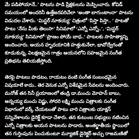
మే పడిపోయానే..’ పాటను పాడి ప్రేక్ష‌కుల‌ను మెప్పించారు. కోవిడ్
స‌మ‌యంలో అంద‌రినీ ఉత్తేజ‌ర‌ప‌రిచేలా ‘అంతా బాగుంటాంరా’ పాట‌ను
విడుద‌ల చేశారు. ‘మిస్టర్ నూకయ్య’ చిత్రంలో ‘పిస్తా పిస్తా.. ’ పాట‌తో
పాటు ‘నేను మీకు తెలుసా’ సినిమాలో ‘ఎన్నో ఎన్నో..’, ‘మిస్టర్
నూకయ్య’ సినిమాలో ‘ప్రాణం పోయే బాధ..’ పాట‌ల‌కు సాహిత్యాన్ని
అందించారు. ఆయ‌న హృద‌యానికి హ‌త్తుకునేలా, భావోద్వేగంతో
కూడుకున్న‌, విల‌క్ష‌ణ‌మైన‌ గాత్రం ఆయ‌న‌లోని స‌హ‌జ‌మైన సంగీత
ప్రతిభను తెలియజేస్తోంది.
తెరపై పాటలు పాడటం, రాయటం వంటి సంగీత సంబంధమైన
విషయాలే కాదు.. తెర వెనుక ఎన్నో విశేష‌మైన సేవ‌ల‌ను అందించారు.
మ‌నోజ్ త‌న సినీ ప్ర‌యాణంలో తండ్రి డా.మంచు మోహ‌న్ బాబు,
అన్న‌య్య మంచు విష్ణు, సోద‌రి ల‌క్ష్మి మంచు చిత్రాల‌కు సంగీత
విభాగంలో వ‌ర్క్ చేయ‌టంతో పాటు వారి చిత్రాల‌కు యాక్ష‌న్
స‌న్నివేశాల‌ను డైరెక్ట్ కూడా చేశారు. త‌న కుటుంబ స‌భ్యులు న‌టించిన
ఎన్నో చిత్రాల‌కు ఆయ‌న పాట‌ల‌ను పాడారు. అంత‌ర్జాతీయ స్థాయిలో
త‌న గుర్తింపును పెంచుకుంటూ మ్యూజిక్ డైరెక్ట‌ర్ అచ్చు రాజ‌మ‌ణితో