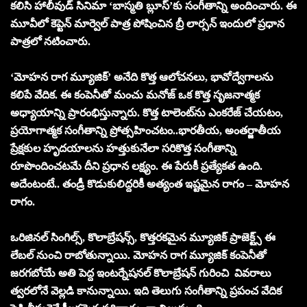
క‌లిసి హాలీవుడ్ సినిమా ‘బాస్మ‌తి బ్లూస్’కు సంగీతాన్ని అందించారు. ఈ
మూవీలో కెప్టెన్ మార్వెల్ పాత్ర పోషించిన బ్రీ లార్స‌న్ ఇందులో ప్ర‌ధాన‌
పాత్ర‌లో నటించారు.
‘మోహన రాగ మ్యూజిక్’ అనేది కొత్త ఆలోచనలు, భావోద్వేగాలను
కలిపే వేదిక. ఈ కంపెనీతో మంచు మనోజ్ ఒక కొత్త సృజనాత్మక
అధ్యాయాన్ని ప్రారంభిస్తున్నారు. కొత్త టాలెంట్‌ను ఎంక‌రేజ్ చేయ‌టం,
ప్ర‌యోగాత్మ‌క సంగీతాన్ని ప్రోత్స‌హించ‌టం..భారతీయ, అంతర్జాతీయ
ప్రేక్షకుల హృదయాలను హత్తుకునేలా స‌రికొత్త సంగీతాన్ని
రూపొందించ‌టమే దీని ప్రధాన లక్ష్యం. ఈ పేరుకీ ప్రత్యేకత‌ ఉంది.
అదేంటంటే.. తండ్రీ కొడుకులిద్ద‌రికీ అత్యంత ఇష్ట‌మైన రాగం – మోహ‌న‌
రాగం.
ఒరిజిన‌ల్ సింగిల్స్‌, కొలాబ్రేష‌న్స్‌, కొత్తర‌క‌మైన మ్యూజిక్ ప్రాజెక్ట్స్ ఈ
లేబల్ నుంచి రాబోతున్నాయి. మోహ‌న రాగ మ్యూజిక్ కంపెనీతో
జ‌ర‌గ‌బోయే అతి పెద్ద ఇంట‌ర్నేష‌న‌ల్ కొలాబ్రేష‌న్ గురించి వివ‌రాలు
త్వ‌ర‌లోనే వెల్ల‌డి కానున్నాయి. ఇది తెలుగు సంగీతాన్ని ప్ర‌పంచ వేదిక