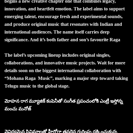
begins a new creative chapter one that combines legacy,
innovation, and heartfelt emotion. The label aims to support
emerging talent, encourage fresh and experimental sounds,
and produce original music that resonates with Indian and
international audiences. The name itself carries deep
significance. And it’s both father and son’s favourite Raga
The label’s upcoming lineup includes original singles,
collaborations, and innovative music projects. Wait for more
details soon on the biggest international collaboration with
“Mohana Raga Music”, marking a major step toward taking
Telugu music to the global stage.
మోహన రాగ మ్యూజిక్ కంపెనీతో సంగీత ప్రపంచంలోకి ఎంట్రీ ఇస్తోన్న
మంచు మ‌నోజ్‌
వైవిధ్యమైన సినిమాలతో హీరోగా తనదైన గుర్తింపు దక్కించుకున్న