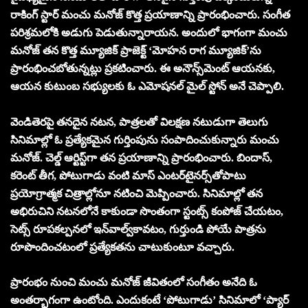
రాకింగ్ స్టార్ మంచు మనోజ్ కొత్త ప్రయాణాన్ని ప్రారంభించారు. సంగీత
పరిశ్రమలోకి అడుగు పెడుతున్నారాయన. అందులో భాగంగా మంచు
మనోజ్ తన కొత్త మ్యూజిక్ ప్రాజెక్ట్ ‘మోహన రాగ మ్యూజిక్’ను
ప్రారంభించబోతున్నట్లు ప్రకటించారు. ఈ అనౌన్స్‌మెంట్ ఆయ‌న‌కు,
ఆయ‌న కుటుంబ స‌భ్యుల‌కు ఓ ఎమోష‌న‌ల్ మైల్ స్టోన్ అనే చెప్పాలి.
వెండితెరపై తనదైన నటన, పాత్రలతో విలక్ష‌ణ న‌టుడుగా తెలుగు
సినిమాల్లో ఓ ప్ర‌త్యేక‌మైన గుర్తింపును సంపాదించుకున్నారు మంచు
మ‌నోజ్‌. చెల్డ్ ఆర్టిస్ట్‌గా త‌న ప్ర‌యాణాన్ని ప్రారంభించారు. బిందాస్‌,
క‌రెంట్ తీగ‌, పోటుగాడు వంటి మాస్ ఎంట‌ర్‌టైన‌ర్స్‌తోపాటు
ప్ర‌యోగ్రాత్మ‌క చిత్రాల్లోనూ న‌టించి మెప్పించారు. సినిమాల్లో త‌న
అభిరుచిని న‌ట‌న‌లోనే కాకుండా సొంతంగా స్టంట్స్ కంపోజ్ చేయ‌టం,
సెట్స్ రూప‌క‌ల్ప‌న‌లో ఇన్‌వాల్వ్‌కావ‌టం, గుర్తుండి పోయే పాత్ర‌ను
రూపొందించ‌టంలో ప్ర‌త్యేక‌త‌ను చాటుకుంటూ వ‌చ్చారు.
ప్రారంభం నుంచి మంచు మనోజ్ జీవితంలో సంగీతం అనేది ఓ
అంతర్భాగంగా ఉంటోంది. ఎందుకంటే ‘పోటుగాడు’ సినిమాలో ‘ప్యార్