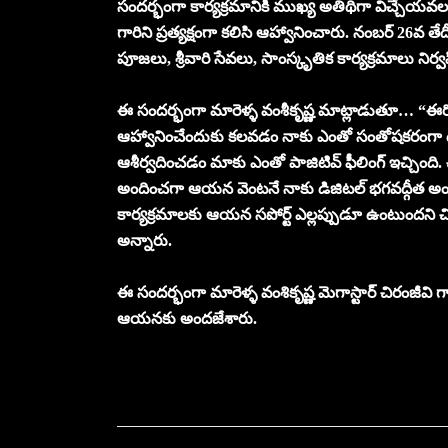
సందర్భంగా కార్యక్రమానికి ముఖ్య అతిథిగా విచ్చేయవలసిం
గారిని ప్రత్యక్షంగా కలిసి ఆహ్వానించారు. నంబర్ 26వ
పూజలు, శ్రీవారి సేవలు, సాంస్కృతిక కార్యక్రమాలు న
ఈ సందర్భంగా మారెళ్ళ వంశీకృష్ణ మాట్లాడుతూ… “ఈరోజు 
ఆహ్వానించేందుకు కలవడం నాకు ఎంతో సంతోషకరంగా
ఆశీర్వదించడం మాకు ఎంతో పాజిటివ్ ఫీలింగ్ ఇచ్చింది. చ
అందించగా ఆయన వెంటనే నాకు డిజిటల్ భగవద్గీత అ
కార్యక్రమాలకు ఆయన సపోర్ట్ ఎల్లప్పుడూ ఉంటుందని చ
అన్నారు.
ఈ సందర్భంగా మారెళ్ళ వంశికృష్ణ మెగాస్టార్ చిరంజీవి గ
ఆయనకు అందజేశారు.