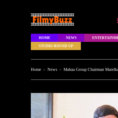
HOME
NEWS
ENTERTAINM
STUDIO ROUND UP
Home
News
Mahaa Group Chairman Marella V