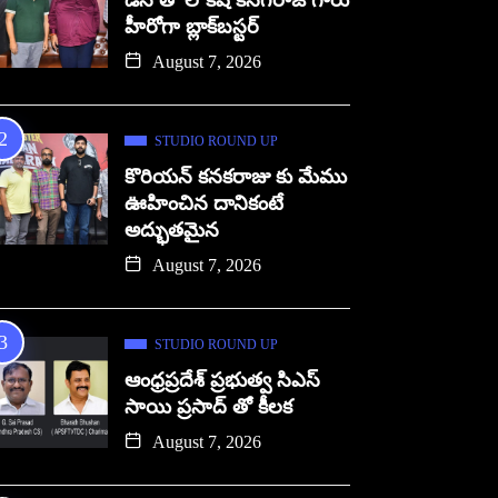
డిసి తో లోకేష్ కనగరాజ్ గారు
హీరోగా బ్లాక్‌బస్టర్
August 7, 2026
STUDIO ROUND UP
కొరియన్ కనకరాజు కు మేము
ఊహించిన దానికంటే
అద్భుతమైన
August 7, 2026
STUDIO ROUND UP
ఆంధ్రప్రదేశ్ ప్రభుత్వ సిఎస్
సాయి ప్రసాద్ తో కీలక
August 7, 2026