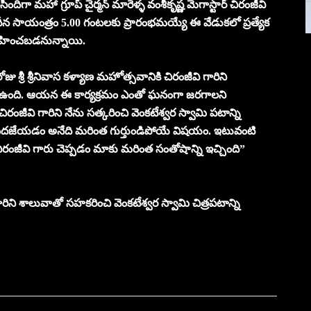
దిగా మహా గ్రూప్ చైర్మన్ మారెళ్ళ వంశీకృష్ణ మెగాస్టార్ చిరంజీవి
 తేదీన సాయంత్రం 5.00 గంటలకు ప్రారంభమయ్యే ఈ వేడుకలో ప్రత్యేక
ిర్వహించబడనున్నాయి.
శ్రీ శ్రీనివాస కళ్యాణ మహోత్సవానికి చిరంజీవి గారిని
 ఉంది. ఆయన ఈ కార్యక్రమం ఎంతో ఘనంగా జరగాలని
ిరంజీవి గారిని నేను సత్కరించి వెంకటేశ్వర స్వామి పటాన్ని
ందజేయడం అనేది మరింత గుర్తుండిపోయే విషయం. ఇటువంటి
ిరంజీవి గారు చెప్పడం మాకు మరింత సంతోషాన్ని ఇచ్చింది”
ారిని శాలువాతో సహకరించి వెంకటేశ్వర స్వామి చిత్రపటాన్ని