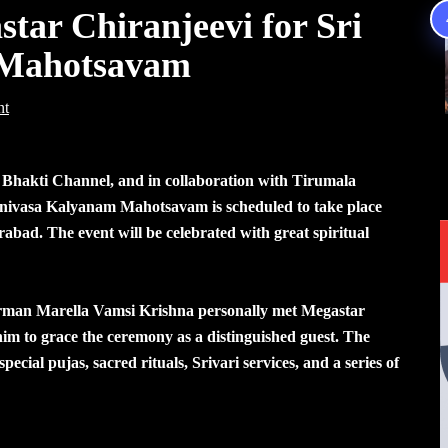
tar Chiranjeevi for Sri
 Mahotsavam
nt
hakti Channel, and in collaboration with Tirumala
inivasa Kalyanam Mahotsavam is scheduled to take place
ad. The event will be celebrated with great spiritual
rman Marella Vamsi Krishna personally met Megastar
him to grace the ceremony as a distinguished guest. The
cial pujas, sacred rituals, Srivari services, and a series of