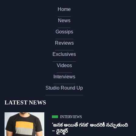
Home
News
Gossips
Reviews
Exclusives
Videos
Interviews
Studio Round Up
LATEST NEWS
INTERVIEWS
‘జ‌న‌క అయితే గ‌న‌క‌’ అందరికీ నచ్చుతుంది
– డైరెక్ట‌ర్