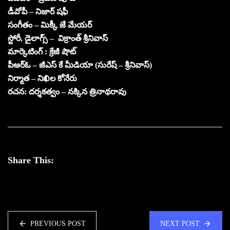
డీవోపీ – నిజార్ షఫీ
సంగీతం – మిక్కీ జే మేయర్
స్టోరీ, డైలాగ్స్ – విక్రాంత్ శ్రీనివాస్
మార్కెటింగ్ : క్రేజీ షౌట్
పీఆర్ఓ – జీఎస్ కే మీడియా (సురేష్ – శ్రీనివాస్)
నిర్మాత – నిఖిల కోనేరు
రచన: దర్శకత్వం – నక్కిన త్రినాథరావు
Share This:
PREVIOUS POST
NEXT POST