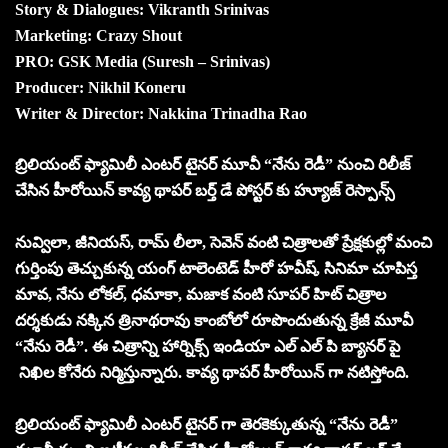
Story & Dialogues: Vikranth Srinivas
Marketing: Crazy Shout
PRO: GSK Media (Suresh – Srinivas)
Producer: Nikhil Koneru
Writer & Director: Nakkina Trinadha Rao
బ్రిలియంట్ ఫ్యామిలీ ఎంటర్ టైనర్ మూవీ “నేను రెడీ” నుంచి రిలీజ్
చేసిన హీరోయిన్ కావ్య థాపర్ బర్త్ డే పోస్టర్ కు హ్యూజ్ రెస్పాన్స్
నువ్విలా, జీనియస్, రామ్ లీలా, సెవెన్ వంటి చిత్రాలతో ప్రేక్షకుల్లో మంచి
గుర్తింపు తెచ్చుకున్న యంగ్ టాలెంటెడ్ హీరో హవీష్, సినిమా చూపిస్త
మావ, నేను లోకల్, ధమాకా, మజాక వంటి సూపర్ హిట్ చిత్రాల
దర్శకుడు నక్కిన త్రినాథరావు కాంబోలో రూపొందుతున్న క్రేజీ మూవీ
“నేను రెడీ”. ఈ చిత్రాన్ని హార్నిక్స్ ఇండియా ఎల్ ఎల్ పి బ్యానర్ పై
నిఖిల కోనేరు నిర్మిస్తున్నారు. కావ్య థాపర్ హీరోయిన్ గా నటిస్తోంది.
బ్రిలియంట్ ఫ్యామిలీ ఎంటర్ టైనర్ గా తెరకెక్కుతున్న “నేను రెడీ”