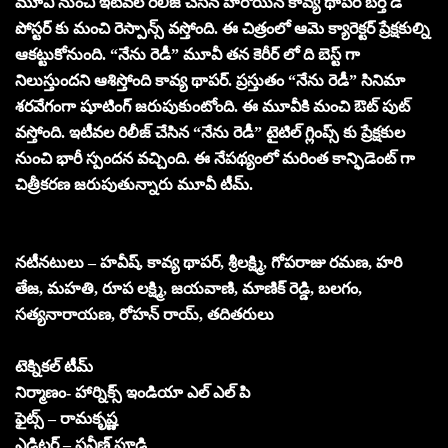
మూవీ నుంచి ఇటీవల రిలీజ్ చేసిన హీరోయిన్ కావ్య థాపర్ బర్త్ డే
పోస్టర్ కు మంచి రెస్పాన్స్ వస్తోంది. ఈ చిత్రంలో ఆమె క్యారెక్టర్ ప్రేక్షకుల్ని
ఆకట్టుకోనుంది. “నేను రెడీ” మూవీ తన కెరీర్ లో ది బెస్ట్ గా
నిలుస్తుందని ఆశిస్తోంది కావ్య థాపర్. ప్రస్తుతం “నేను రెడీ” సినిమా
శరవేగంగా షూటింగ్ జరుపుకుంటోంది. ఈ మూవీకి మంచి ఔట్ పుట్
వస్తోంది. ఇటీవల రిలీజ్ చేసిన “నేను రెడీ” టైటిల్ గ్లింప్స్ కు ప్రేక్షకుల
నుంచి భారీ స్పందన వచ్చింది. ఈ నేపథ్యంలో మరింత కాన్ఫిడెంట్ గా
చిత్రీకరణ జరుపుతున్నారు మూవీ టీమ్.
నటీనటులు – హవీష్, కావ్య థాపర్, శ్రీలక్ష్మి, గోపరాజు రమణ, హరి
తేజ, మహతి, రూప లక్ష్మి, జయవాణి, మాణిక్ రెడ్డి, బలగం,
సత్యనారాయణ, రోహన్ రాయ్, తదితరులు
టెక్నికల్ టీమ్
నిర్మాణం- హార్నిక్స్ ఇండియా ఎల్ ఎల్ పి
ఫైట్స్ – రామకృష్ణ
ఎడిటర్ – ప్రవీణ్ పూడి