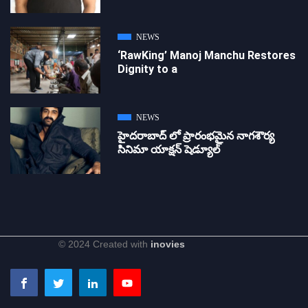
NEWS
‘RawKing’ Manoj Manchu Restores
Dignity to a
NEWS
హైదరాబాద్ లో ప్రారంభమైన నాగశౌర్య
సినిమా యాక్షన్ షెడ్యూల్
© 2024 Created with
inovies