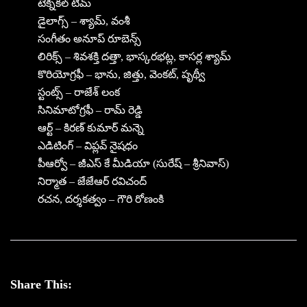
టెక్నికల్ టీమ్
డైలాగ్స్ – శ్యామ్, వంశీ
సంగీతం అనూప్ రూబెన్స్
లిరిక్స్ – శివశక్తి దత్తా, భాస్కరభట్ల, కాసర్ల శ్యామ్
కొరియోగ్రఫీ – భాను, జిత్తు, వెంకట్, పృథ్వీ
స్టంట్స్ – రాజేశ్ లంక
సినిమాటోగ్రఫీ – రామ్ రెడ్డి
ఆర్ట్ – కిరణ్ కుమార్ మన్నె
ఎడిటింగ్ – విప్లవ్ నైషధం
పీఆర్వో – జీఎస్ కే మీడియా (సురేష్ – శ్రీనివాస్)
నిర్మాత – జేజేఆర్ రవిచంద్
రచన, దర్శకత్వం – గౌరి రోణంకి
Share This: