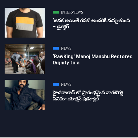
INTERVIEWS
‘జ‌న‌క అయితే గ‌న‌క‌’ అందరికీ నచ్చుతుంది
– డైరెక్ట‌ర్
NEWS
‘RawKing’ Manoj Manchu Restores
Dignity to a
NEWS
హైదరాబాద్ లో ప్రారంభమైన నాగశౌర్య
సినిమా యాక్షన్ షెడ్యూల్