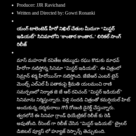
Producer: JJR Ravichand
Written and Directed by: Gowri Ronanki
యంగ్ టాలెంటెడ్ హీరో నిఖిల్ చేతుల మీదుగా “మిస్టర్
ఇడియ‌ట్‌” సినిమాలోని ‘కాంతార కాంతార..’ లిరికల్ సాంగ్
రిలీజ్
మాస్ మహరాజ్ రవితేజ తమ్ముడు రఘు కొడుకు మాధవ్
హీరోగా న‌టిస్తోన్న‌ సినిమా “మిస్టర్ ఇడియ‌ట్‌”. ఈ చిత్రంలో
సిమ్రాన్ శ‌ర్మ హీరోయిన్‌గా న‌టిస్తోంది. జేజేఆర్ ఎంటర్ టైన్
మెంట్స్ ఎల్ఎల్ పీ పతాకంపై శ్రీమతి యలమంచి రాణి
సమర్పణలో నిర్మాత జె జే ఆర్ రవిచంద్ “మిస్టర్ ఇడియ‌ట్‌”
సినిమాను నిర్మిస్తున్నారు. పెళ్లి సందడి చిత్రంతో కమర్షియల్ హిట్
అందుకున్న దర్శకురాలు గౌరీ రోణంకి డైరెక్ట్ చేస్తున్నారు.
త్వరలోనే ఈ సినిమా గ్రాండ్ థియేట్రికల్ రిలీజ్ కు రెడీ
అవుతోంది. రీసెంట్ గా రిలీజ్ చేసిన “మిస్టర్ ఇడియ‌ట్‌” ట్రైలర్
డిజిటల్ వ్యూస్ లో హ్యూజ్ రెస్పాన్స్ తెచ్చుకుంది.