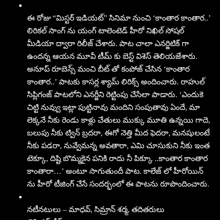
ఈ రోజు “మిస్టర్ ఇడియ‌ట్‌” సినిమా నుంచి ‘కాంతార కాంతార..’
లిరికల్ సాంగ్ ను యంగ్ టాలెంటెడ్ హీరో నిఖిల్ సోషల్
మీడియా ద్వారా రిలీజ్ చేశారు. పాట చాలా ఎనర్జిటిక్ గా
ఉందన్న ఆయన మూవీ టీమ్ కు బెస్ట్ విశెస్ తెలియజేశారు.
అనూప్ రూబెన్స్ మంచి బీట్ తో కంపోజ్ చేసిన ‘కాంతార
కాంతార..’ పాటకు కాసర్ల శ్యామ్ లిరిక్స్ అందించారు. రాహుల్
సిప్లిగంజ్ పాటలోని ఎనర్జీని రెట్టింపు చేసేలా పాడారు. ‘ఎందుకె
చిట్టి నువ్వు ఇట్లా పుట్టినావు మందిని సంపుతావు ఏందే, మా
లెక్కనే నీకు రెండు కాళ్లు చేతులు ముక్కు మూతి ఉన్నయి గాదె,
బలుపు నీకు ట్విన్ బ్రదరా, ఈగో నెత్తి మీద ఫెదరా, మనషులంటే
నీకు పడరా, నువ్వేమన్న అవతారా, ఎమి చూసుకుని నీకు ఇంత
టెక్కూ, దిష్టి బొమ్మకైన పనికి రాదు నీ పిక్కూ ..కాంతార కాంతార
కాంతారా…’ అంటూ సాగుతుందీ పాట. కాలేజ్ లో హీరోయిన్
ను హీరో టీజింగ్ చేసే సందర్భంలో ఈ పాటను రూపొందించారు.
నటీనటులు – మాధ‌వ్‌, సిమ్రాన్ శ‌ర్మ‌, తదితరులు