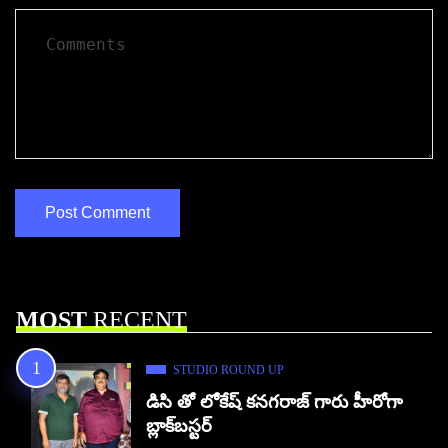
MOST
RECENT
STUDIO ROUND UP
డిసి తో లోకేష్ కనగరాజ్ గారు హీరోగా
బ్లాక్‌బస్టర్