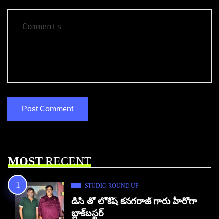
MOST
RECENT
STUDIO ROUND UP
డిసి తో లోకేష్ కనగరాజ్ గారు హీరోగా
బ్లాక్‌బస్టర్