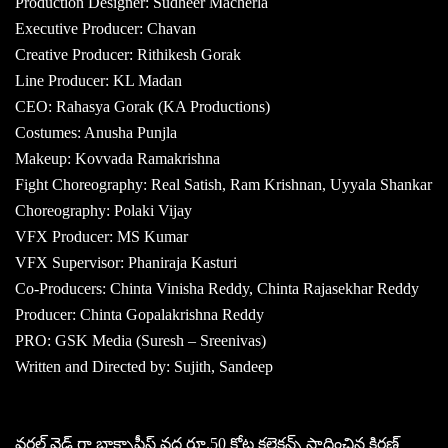
Production Designer: Sudheer Macherla
Executive Producer: Chavan
Creative Producer: Rithikesh Gorak
Line Producer: KL Madan
CEO: Rahasya Gorak (KA Productions)
Costumes: Anusha Punjla
Makeup: Kovvada Ramakrishna
Fight Choreography: Real Satish, Ram Krishnan, Uyyala Shankar
Choreography: Polaki Vijay
VFX Producer: MS Kumar
VFX Supervisor: Phaniraja Kasturi
Co-Producers: Chinta Vinisha Reddy, Chinta Rajasekhar Reddy
Producer: Chinta Gopalakrishna Reddy
PRO: GSK Media (Suresh – Sreenivas)
Written and Directed by: Sujith, Sandeep
వరల్డ్ వైడ్ గా బాక్సాఫీస్ వద్ద రూ.50 కోట్ల కలెక్షన్స్ సాధించిన కిరణ్