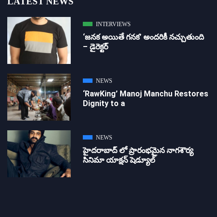
LATEST NEWS
INTERVIEWS
‘జ‌న‌క అయితే గ‌న‌క‌’ అందరికీ నచ్చుతుంది
– డైరెక్ట‌ర్
NEWS
‘RawKing’ Manoj Manchu Restores
Dignity to a
NEWS
హైదరాబాద్ లో ప్రారంభమైన నాగశౌర్య
సినిమా యాక్షన్ షెడ్యూల్