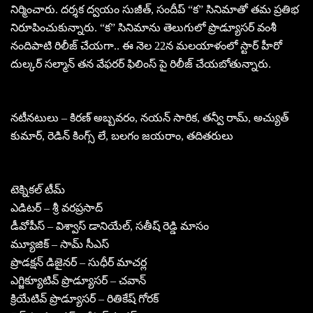
నిర్మించారు. దర్శక ద్వయం సుజీత్, సందీప్ “క” సినిమాతో తమ ప్రతిభ
నిరూపించుకున్నారు. “క” సినిమాను తెలుగులో ప్రొడ్యూసర్ వంశీ
నందిపాటి రిలీజ్ చేయగా.. ఈ నెల 22న మలయాళంలో స్టార్ హీరో
దుల్కర్ సల్మాన్ తన వేఫరర్ ఫిలింస్ పై రిలీజ్ చేయబోతున్నారు.
నటీనటులు – కిరణ్ అబ్బవరం, నయన్ సారిక, తన్వీ రామ్, అచ్యుత్
కుమార్, రెడిన్ కింగ్స్ లే, బలగం జయరాం, తదితరులు
టెక్నికల్ టీమ్
ఎడిటర్ – శ్రీ వరప్రసాద్
డీవోపీస్ – విశ్వాస్ డానియేల్, సతీష్ రెడ్డి మాసం
మ్యూజిక్ – సామ్ సీఎస్
ప్రొడక్షన్ డిజైనర్ – సుధీర్ మాచర్ల
ఎగ్జిక్యూటివ్ ప్రొడ్యూసర్ – చవాన్
క్రియేటివ్ ప్రొడ్యూసర్ – రితికేష్ గోరక్