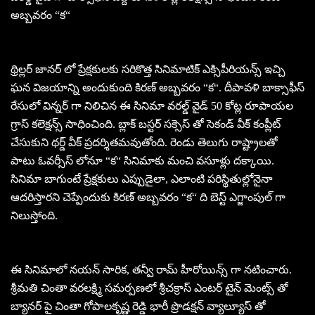
అబ్బవరం “క“
థ్రిల్లర్ జానర్ లో ప్రేక్షకులకు సరికొత్త సినిమాటిక్ ఎక్సిపీరియన్స్ ఇచ్చి
ఘన విజయాన్ని అందుకుంది కిరణ్ అబ్బవరం “క“. దీపా‌వళి బాక్సాఫీస్
రేసులో విన్నర్ గా నిలిచిన ఈ సినిమా వరల్డ్ వైడ్ 50 కోట్ల రూపాయల
గ్రాస్ కలెక్షన్స్ సాధించింది. బ్లాక్ బస్టర్ సక్సెస్ తో సెకండ్ వీక్ కంప్లీట్
చేసుకుని థర్డ్ వీక్ ప్రదర్శితమవుతోంది. రెండు తెలుగు రాష్ట్రాలతో
పాటు ఓవర్సీస్ లోనూ “క“ సినిమాకు మంచి వసూళ్లు దక్కాయి.
సినిమా బాగుంటే ప్రేక్షకులు ఎప్పుడైలా, ఎలాంటి పరిస్థితుల్లోనైనా
ఆదరిస్తారని చెప్పేందుకు కిరణ్ అబ్బవరం “క“ ది బెస్ట్ ఎగ్జాంపుల్ గా
నిలుస్తోంది.
ఈ సినిమాలో నయన్ సారిక, తన్వీ రామ్ హీరోయిన్స్ గా నటించారు.
శ్రీమతి చింతా వరలక్ష్మి సమర్పణలో శ్రీచక్రాస్ ఎంటర్ టైన్ మెంట్స్ తో
బ్యానర్ పై చింతా గోపాలకృష్ణ రెడ్డి భారీ ప్రొడక్షన్ వ్యాల్యూస్ తో