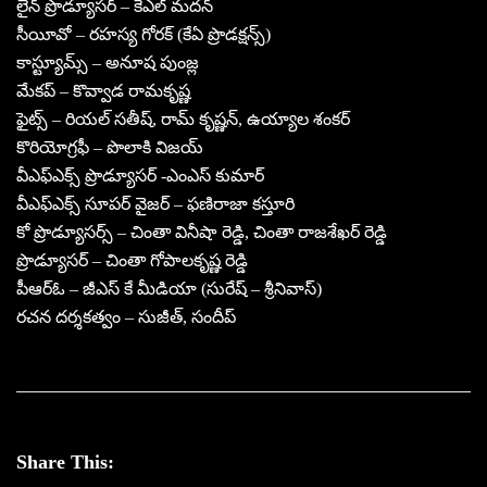
లైన్ ప్రొడ్యూసర్ – కేఎల్ మదన్
సీయీవో – రహస్య గోరక్ (కేఏ ప్రొడక్షన్స్)
కాస్ట్యూమ్స్ – అనూష పుంజ్ల
మేకప్ – కొవ్వాడ రామకృష్ణ
ఫైట్స్ – రియల్ సతీష్, రామ్ కృష్ణన్, ఉయ్యాల శంకర్
కొరియోగ్రఫీ – పొలాకి విజయ్
వీఎఫ్ఎక్స్ ప్రొడ్యూసర్ -ఎంఎస్ కుమార్
వీఎఫ్ఎక్స్ సూపర్ వైజర్ – ఫణిరాజా కస్తూరి
కో ప్రొడ్యూసర్స్ – చింతా వినీషా రెడ్డి, చింతా రాజశేఖర్ రెడ్డి
ప్రొడ్యూసర్ – చింతా గోపాలకృష్ణ రెడ్డి
పీఆర్ఓ – జీఎస్ కే మీడియా (సురేష్ – శ్రీనివాస్)
రచన దర్శకత్వం – సుజీత్, సందీప్
Share This: