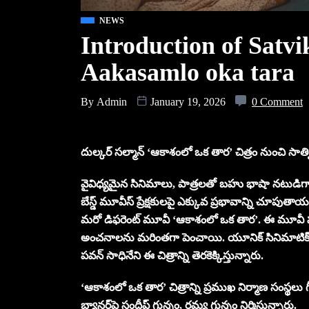
NEWS
Introduction of Satvi
Aakasamlo oka tara
By
Admin
January 19, 2026
0 Comment
దుల్కర్ సల్మాన్ ‘ఆకాశంలో ఒక తార’ చిత్రం నుంచి సాత
వైవిధ్య‌మైన సినిమాలు, పాత్ర‌ల‌తో బ‌హు భాషా న‌టుడిగా త‌
బేస్డ్ మూవీస్ ప్రేక్ష‌కుల‌పై ఎక్కువ ప్ర‌భావాన్ని చూపు
మ‌రో డిఫ‌రెంట్ మూవీ ‘ఆకాశంలో ఒక తార‌’. ఈ మూవీ ఫ‌స్ట
అంచ‌నాల‌ను మ‌రింత‌గా పెంచాయి. యూనిక్ సినిమాటిక్ ఎప్రోచ
ప‌వ‌న్ సాధినేని ఈ చిత్రాన్ని తెర‌కెక్కిస్తున్నారు.
‘ఆకాశంలో ఒక తార’ చిత్రాన్ని ప్ర‌ముఖ నిర్మాణ సంస్థ‌లు గీ
బ్యాన‌ర్‌పై సందీప్ గున్నం, ర‌మ్య గున్నం నిర్మిస్తున్నారు.