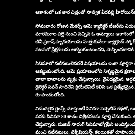
ఆకాశంలో ఒక తార చిత్రంతో సాత్విక వీర‌వ‌ల్లి హీరోయిన
సోమ‌వారం రోజున మేక‌ర్స్ ఆమె క్యారెక్ట‌ర్ టీజ‌ర్‌ను విడుద
మార‌మూల ప‌ల్లె నుంచి వ‌చ్చిన ఓ అమ్మాయి ఆకాశంలో తా
జీవీ ప్ర‌కాష్ హృద‌యాల‌ను హ‌త్తుకునేలా బ్యాగ్రౌండ్ స
న‌ట‌న‌తో ప్రేక్ష‌కుల‌ను ఆక‌ట్టుకుంటుంద‌ని, మెప్పించ‌టానికి 
సినిమాలో న‌టీన‌టులెవ‌ర‌నే విష‌యాల‌ను ఇంకా పూర్తిగా చెప్ప‌
ఆక‌ట్టుకుంటోంది. ఆమె ప్ర‌యాణంలోని నిశ్శ‌బ్ద‌మైన క్ష‌ణా
చాలా భావాల‌ను వ్య‌క్తం చేస్తున్నాయి. వైవిధ్య‌మైన‌, అర్థ‌
డైరెక్ట‌ర్ ప‌వ‌న్ సాధినేని క్రియేటివిటీ క‌లిసి ఒక ప్ర‌త్
రూపొందుతోంది.
విడుద‌లైన గ్లింప్స్ చూస్తుంటే సినిమా సెన్సెటివ్ క‌థ‌తో, 
వ‌ర‌కు సినిమా 80 శాతం చిత్రీక‌ర‌ణ‌ను పూర్తి చేసుకుంది. 
చేస్తున్నారు. సుజిత్ సారంగ్ సినిమాటోగ్ర‌ఫీని అందిస్తుండ‌గా
మంచి న‌టీన‌టులు, టెక్నీషియ‌న్స్ క‌ల‌యిక‌తో రూపొం