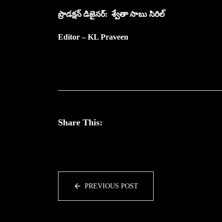
ప్రొడ‌క్ష‌న్ డిజైన‌ర్‌: శ్వేతా సాబు సిరిల్
Editor – KL Praveen
Share This:
PREVIOUS POST