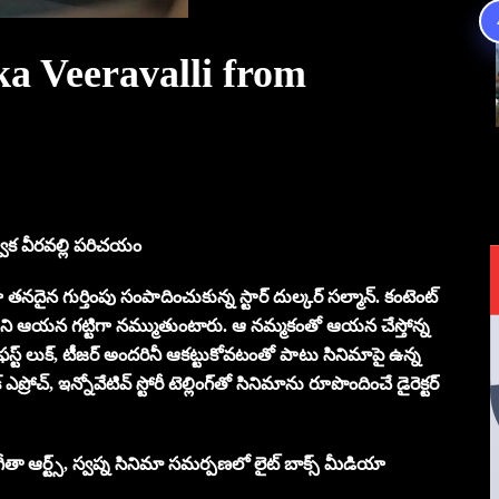
ka Veeravalli from
్విక వీరవల్లి పరిచయం
న‌దైన గుర్తింపు సంపాదించుకున్న స్టార్‌ దుల్క‌ర్ స‌ల్మాన్. కంటెంట్
తాయ‌ని ఆయ‌న గ‌ట్టిగా న‌మ్ముతుంటారు. ఆ న‌మ్మ‌కంతో ఆయ‌న చేస్తోన్న
్ లుక్‌, టీజ‌ర్ అంద‌రినీ ఆక‌ట్టుకోవ‌టంతో పాటు సినిమాపై ఉన్న
్‌, ఇన్నోవేటివ్ స్టోరీ టెల్లింగ్‌తో సినిమాను రూపొందించే డైరెక్ట‌ర్
తా ఆర్ట్స్, స్వ‌ప్న సినిమా స‌మ‌ర్ప‌ణ‌లో లైట్ బాక్స్ మీడియా