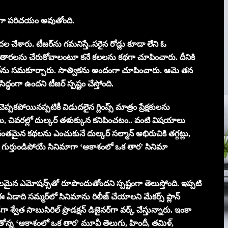
్‌గా ప‌రిచ‌యం అవుతోంది.
‌ల చేశారు. టీజ‌ర్‌ను గ‌మ‌నిస్తే..స‌రైన రోడ్లు కూడా లేని ఓ
ర‌ల‌ను చేరుకోవాలంటూ క‌నే క‌ల‌లను క‌థ‌గా చూపించారు. దీనికి
్కోర్‌ను స‌మ‌కూర్చారు. సాత్విక‌ను అందంగా చూపించారు. ఆమె త‌న
సిద్ధంగా ఉంద‌ని టీజ‌ర్ స్ప‌ష్టం చేస్తోంది.
క‌పోయిన‌ప్ప‌టికీ విడుద‌లైన గ్లింప్స్ మాత్రం ప్రేక్ష‌కుల‌ను
లు, చివ‌ర‌ల్లో దుల్క‌ర్ త‌ళుక్కున క‌నిపించ‌టం.. వంటి విష‌యాలు
వంత‌మైన క‌థ‌ల‌ను ఎంచుకునే దుల్క‌ర్ స‌ల్మాన్ అభిరుచికి త‌గ్గ‌ట్లు,
యేక‌మైన‌, గుర్తుండిపోయే సినిమాగా ‘ఆకాశంలో ఒక తార‌’ సినిమా
బ‌ల‌మైన ఎమోష‌న్స్‌తో రూపొందుతోంద‌ని స్ప‌ష్టంగా తెలుస్తోంది. ఇప్ప‌టి
ఈ ఏడాది స‌మ్మ‌ర్‌లో సినిమాను రిలీజ్ చేయాల‌ని మేక‌ర్స్ ప్లాన్
 శ్వేత సాబుసిరిల్ ప్రొడ‌క్ష‌న్ డిజైన‌ర్‌గా వ‌ర్క్ చేస్తున్నారు. ఇంకా
దుతోన్న ‘ఆకాశంలో ఒక తార’ మూవీ తెలుగు, హిందీ, తమిళ్,