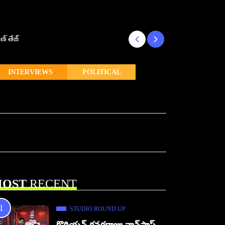
ణ్ తేజ్
Makutam to Relea
INTERVIEWS
POLITICAL
OST
RECENT
STUDIO ROUND UP