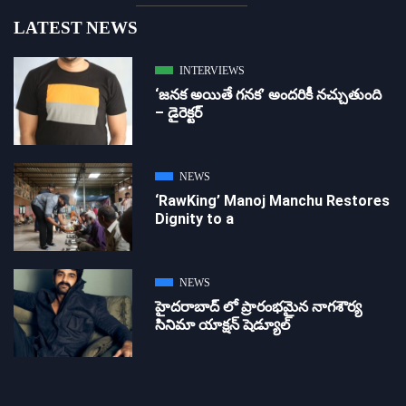
LATEST NEWS
INTERVIEWS
‘జ‌న‌క అయితే గ‌న‌క‌’ అందరికీ నచ్చుతుంది
– డైరెక్ట‌ర్
NEWS
‘RawKing’ Manoj Manchu Restores
Dignity to a
NEWS
హైదరాబాద్ లో ప్రారంభమైన నాగశౌర్య
సినిమా యాక్షన్ షెడ్యూల్