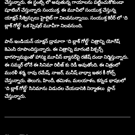
చేస్తున్నారు. ఈ స్టంట్స్ లో అవుతున్న గాయాలను పట్టించుకోకుండా
షూటింగ్ చేస్తున్నారు సంయుక్త. ఈ మూవీలో సంయుక్త చేస్తున్న
యాక్షన్ సీక్వెన్సులు హైలైట్ గా నిలవనున్నాయి. సంయుక్త కెరీర్ లో ‘ది
బ్లాక్ గోల్డ్’ ఒక స్పెషల్ మూవీగా నిలవనుంది.
పాన్-ఇండియన్ యాక్షన్ డ్రామాగా ‘ది బ్లాక్ గోల్డ్’ చిత్రాన్ని యోగేష్
కెఎంసి రూపొందిస్తున్నారు. ఈ చిత్రాన్ని మాగంటి పిక్చర్స్
భాగస్వామ్యంతో హాస్య మూవీస్ బ్యానర్‌పై రజేష్ దండా నిర్మిస్తున్నారు.
ఈ సమ్మర్ లోనే ఈ సినిమా రిలీజ్ కు రెడీ అవుతోంది. ఈ చిత్రంలో
మురళీ శర్మ, రావు రమేష్, నాజర్, మనీష్ వాధ్వా ఇతర కీ రోల్స్
చేస్తున్నారు. తెలుగు, హిందీ, తమిళం, మలయాళం, కన్నడ భాషలలో
‘ది బ్లాక్ గోల్డ్’ సినిమాను విడుదల చేయడానికి నిర్మాతలు ప్లాన్
చేస్తున్నారు.