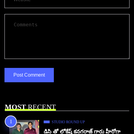
MOST
RECENT
STUDIO ROUND UP
డిసి తో లోకేష్ కనగరాజ్ గారు హీరోగా