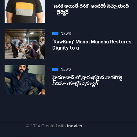
‘జ‌న‌క అయితే గ‌న‌క‌’ అందరికీ నచ్చుతుంది
– డైరెక్ట‌ర్
NEWS
‘RawKing’ Manoj Manchu Restores
Dignity to a
NEWS
హైదరాబాద్ లో ప్రారంభమైన నాగశౌర్య
సినిమా యాక్షన్ షెడ్యూల్
© 2024 Created with
inovies