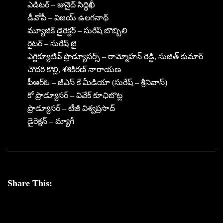
ఎడిటర్ – జునైద్ సిద్ధిఖీ
డీవోపీ – విజయ్ ఉలగనాథ్
మ్యూజిక్ డైరెక్టర్ – సురేష్ బొబ్బిలి
రైటర్ – సురేష్ జై
ఎగ్జిక్యూటివ్ ప్రొడ్యూసర్స్ – రామ్మోహన్ రెడ్డి, సుజిత్ కుమార్
చౌదరి కొల్లి, శశికిరణ్ నారాయణ
పీఆర్ఓ – జీఎస్ కే మీడియా (సురేష్ – శ్రీనివాస్)
కో ప్రొడ్యూసర్ – వివేక్ కూఛిబొట్ల
ప్రొడ్యూసర్ – టీజీ విశ్వప్రసాద్
డైరెక్షన్ – మ్యాగీ
Share This: