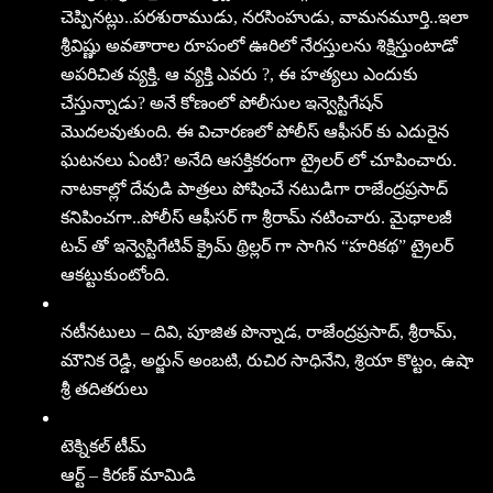
చెప్పినట్లు..పరశురాముడు, నరసింహుడు, వామనమూర్తి..ఇలా
శ్రీవిష్ణు అవతారాల రూపంలో ఊరిలో నేరస్తులను శిక్షిస్తుంటాడో
అపరిచిత వ్యక్తి. ఆ వ్యక్తి ఎవరు ?, ఈ హత్యలు ఎందుకు
చేస్తున్నాడు? అనే కోణంలో పోలీసుల ఇన్వెస్టిగేషన్
మొదలవుతుంది. ఈ విచారణలో పోలీస్ ఆఫీసర్ కు ఎదురైన
ఘటనలు ఏంటి? అనేది ఆసక్తికరంగా ట్రైలర్ లో చూపించారు.
నాటకాల్లో దేవుడి పాత్రలు పోషించే నటుడిగా రాజేంద్రప్రసాద్
కనిపించగా..పోలీస్ ఆఫీసర్ గా శ్రీరామ్ నటించారు. మైథాలజీ
టచ్ తో ఇన్వెస్టిగేటివ్ క్రైమ్ థ్రిల్లర్ గా సాగిన “హరికథ” ట్రైలర్
ఆకట్టుకుంటోంది.
నటీనటులు – దివి, పూజిత పొన్నాడ, రాజేంద్రప్రసాద్, శ్రీరామ్,
మౌనిక రెడ్డి, అర్జున్ అంబటి, రుచిర సాధినేని, శ్రియా కొట్టం, ఉషా
శ్రీ తదితరులు
టెక్నికల్ టీమ్
ఆర్ట్ – కిరణ్ మామిడి