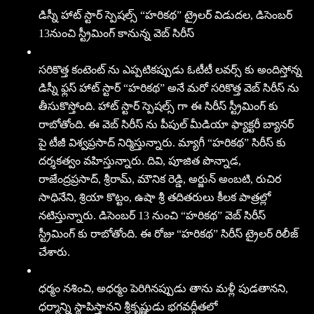
డిస్నీ హాట్ స్టార్ స్పెషల్స్ “హరికథ” ట్రైలర్ విడుదల, డిసెంబర్
13నుంచి స్ట్రీమింగ్ కానున్న వెబ్ సిరీస్
సరికొత్త కంటెంట్ ను ఎప్పటికప్పుడు ఓటీటీ లవర్స్ కు అందిస్తోన్న
డిస్నీ ఫ్లస్ హాట్ స్టార్ “హరికథ” అనే మరో సరికొత్త వెబ్ సిరీస్ ను
తీసుకొస్తోంది. హాట్ స్టార్ స్పెషల్స్ గా ఈ సిరీస్ స్ట్రీమింగ్ కు
రాబోతోంది. ఈ వెబ్ సిరీస్ ను పీపుల్ మీడియా ఫ్యాక్టరీ బ్యానర్
పై టీజీ విశ్వప్రసాద్ నిర్మిస్తున్నారు. మ్యాగీ “హరికథ” సిరీస్ కు
దర్శకత్వం వహిస్తున్నారు. దివి, పూజిత పొన్నాడ,
రాజేంద్రప్రసాద్, శ్రీరామ్, మౌనిక రెడ్డి, అర్జున్ అంబటి, రుచిర
సాధినేని, శ్రియా కొట్టం, ఉషా శ్రీ తదితరులు కీలక పాత్రల్లో
నటిస్తున్నారు. డిసెంబర్ 13 నుంచి “హరికథ” వెబ్ సిరీస్
స్ట్రీమింగ్ కు రాబోతోంది. ఈ రోజు “హరికథ” సిరీస్ ట్రైలర్ రిలీజ్
చేశారు.
ధర్మం నశించి, అధర్మం పెరిగినప్పుడు తాను మళ్లీ పుడతానని,
ధర్మాన్ని స్థాపిస్తానని శ్రీకృష్ణుడు భగవద్గీతలో