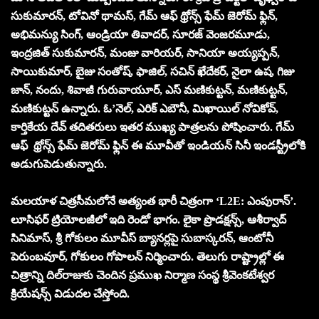
సుకుమారన్, టోవినో థామస్, గేమ్ ఆఫ్ థ్రోన్స్ ఫేమ్ జెరోమ్ ఫ్లిన్,
అభిమన్యు సింగ్, ఆండ్రియా తివాదర్, సూరజ్ వెంజరమూడు,
ఇంద్రజిత్ సుకుమారన్, మంజు వారియర్, సానియా అయ్యప్పన్,
సాయికుమార్, బైజు సంతోష్, ఫాజిల్, సచిన్ ఖేదేకర్, నైలా ఉష, గిజు
జాన్, నందు, శివాజీ గురువాయూర్, ఎస్ మణికుట్టన్, మణికుట్టన్,
మణికుట్టన్ ఉన్నారు. ఓ’నెల్, ఎరిక్ ఎబౌనీ, మిఖాయిల్ నోవికోవ్,
కార్తికేయ దేవ్ త‌దిత‌రులు ఇత‌ర‌ ముఖ్య పాత్రలను పోషించారు. గేమ్
ఆఫ్ థ్రోన్స్ ఫేమ్ జెరోమ్ ఫ్లిన్ ఈ మూవీతో ఇండియ‌న్ సినీ ఇండ‌స్ట్రీలోకి
అడుగుపెడుతున్నారు.
మ‌ల‌యాళ చిత్రసీమ‌లోనే అత్యంత భారీ చిత్రంగా ‘L2E: ఎంపురాన్‌’.
లూసిఫ‌ర్ ట్రియోల‌జీలో ఇది రెండో భాగం. లైకా ప్రొడక్షన్స్, ఆశీర్వాద్
సినిమాస్, శ్రీ గోకులం మూవీస్ బ్యానర్లపై సుబాస్కరన్, ఆంటోనీ
పెరుంబవూర్, గోకులం గోపాలన్ నిర్మించారు. తెలుగు రాష్ట్రాల్లో ఈ
చిత్రాన్ని దిల్‌రాజుకు చెందిన ప్ర‌ముఖ నిర్మాణ సంస్థ శ్రీవెంక‌టేశ్వ‌ర
క్రియేష‌న్స్ విడుద‌ల చేస్తోంది.