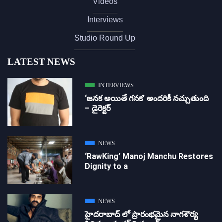
Videos
Interviews
Studio Round Up
LATEST NEWS
INTERVIEWS
‘జ‌న‌క అయితే గ‌న‌క‌’ అందరికీ నచ్చుతుంది
– డైరెక్ట‌ర్
NEWS
‘RawKing’ Manoj Manchu Restores
Dignity to a
NEWS
హైదరాబాద్ లో ప్రారంభమైన నాగశౌర్య