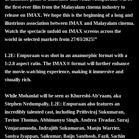
the first-ever film from the Malayalam cinema industry to
release on IMAX. We hope this is the beginning of a long and
illustrious association between IMAX and Malayalam cinema.
Watch the spectacle unfold on IMAX screens across the
world in selected markets from 27/03/2025!”
L2E: Empuraan was shot in an anamorphic format with a
1:2.8 aspect ratio. The IMAX® format will further enhance
the movie-watching experience, making it immersive and
visually rich.
While Mohanlal will be seen as Khureshi-Ab’raam, aka
Stephen Nedumpally, L2E: Empuraan also features an
incredibly talented cast, including Prithviraj Sukumaran,
Tovino Thomas, Abhimanyu Singh, Andrea Tivadar, Suraj
Venjaramoodu, Indrajith Sukumaran, Manju Warrier,
Saniya Iyappan, Saikumar, Baiju Santhosh, Fazil, Sachin