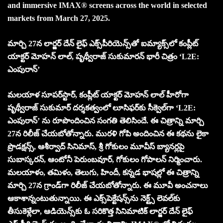
and immersive IMAX® screens across the world in selected
markets from March 27, 2025.
మార్చి 27న‌ లార్జ‌ర్ దేన్ లైఫ్ ఎక్స్‌పీరియెన్స్‌తో ఐమ్యాక్స్‌లో కంప్లీట్
యాక్ట‌ర్ మోహ‌న్ లాల్‌, పృథ్వీరాజ్ సుకుమార‌న్ భారీ చిత్రం ‘L2E:
ఎంపురాన్‌’
మల‌యాళ సూప‌ర్‌స్టార్, కంప్లీట్ యాక్టర్ మోహన్‌ లాల్ హీరోగా
పృథ్వీరాజ్ సుకుమార్ ద‌ర్శ‌క‌త్వంలో లూసిఫర్‌కు సీక్వెల్‌గా ‘L2E:
ఎంపురాన్’ ను రూపొందించిన సంగతి తెలిసిందే. ఈ చిత్రాన్ని మార్చి
27న రిలీజ్ చేయబోతోన్నారు. మురళి గోపి అందించిన ఈ కథను లైకా
ప్రొడక్షన్స్, ఆశీర్వాద్ సినిమాస్, శ్రీ గోకులం మూవీస్ బ్యానర్లపై
సుబాస్కరన్, ఆంటోనీ పెరుంబవూర్, గోకులం గోపాలన్ నిర్మించారు.
మలయాళం, తమిళం, తెలుగు, హిందీ, కన్నడ భాషల్లో ఈ చిత్రాన్ని
మార్చి 27న గ్రాండ్‌గా రిలీజ్ చేయబోతోన్నారు. ఈ మూవీ అంచ‌నాలు
ఆకాశాన్నంటుతున్నాయి. ఈ ఎక్స్‌పెక్టేష‌న్స్‌ను నెక్ట్స్ లెవ‌ల్‌కు
తీసుకెళ్లేలా, ఆడియెన్స్‌కు ఓ స‌రికొత్త సినిమాటిక్ లార్జ‌ర్ దేన్ లైఫ్