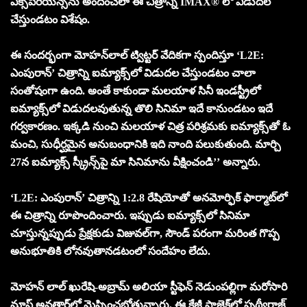
ఎక్స్‌పీరియెన్స్‌ను అందించేలా ఈ చిత్రాన్ని IMAX® లో విడుద‌ల
చేస్తుండ‌టం విశేషం.
ఈ సంద‌ర్భంగా మోహ‌న్‌లాల్ ట్విట్ట‌ర్ వేదిక‌గా స్పందిస్తూ ‘L2E:
ఎంపురాన్‌’ చిత్రాన్ని ఐమ్యాక్స్‌లో విడుద‌ల చేస్తుండ‌టం చాలా
సంతోషంగా ఉంది. అంతే కాకుండా మ‌ల‌యాళ సినీ ఇండ‌స్ట్రీలో
ఐమ్యాక్స్‌లో విడుద‌ల‌వుతున్న తొలి సినిమా ఇదే కానుండ‌టం ఇదే
గ‌ర్వ‌కార‌ణం. ఇక్క‌డి నుంచి మ‌ల‌యాళ చిత్ర ప‌రిశ్ర‌మ‌కు ఐమ్యాక్స్‌తో ఓ
మంచి, సుధీర్ఘ‌మైన అనుబంధానికి ఇది నాంది ప‌లుకుతుంది. మార్చి
27న ఐమ్యాక్స్ స్క్రీన్స్‌పై మా సినిమాను వీక్షించండి’’ అన్నారు.
‘L2E: ఎంపురాన్‌’ చిత్రాన్ని 1:2.8 రేషియోతో అనమోర్ఫిక్ ఫార్మాట్‌లో
ఈ చిత్రాన్ని రూపొందించారు. ఇప్పుడు ఐమ్యాక్స్‌లో సినిమా
చూస్తున్న‌ప్పుడు ప్రేక్ష‌కుడు విజువ‌ల్‌గా, సౌండ్ ప‌రంగా మ‌రింత గొప్ప
అనుభూతికి లోన‌వుతాన‌డ‌టంలో సందేహం లేదు.
మోహన్ లాల్ ఖురేషి-అబ్రామ్ అలియా స్టీఫెన్ నెడుంపల్లిగా మ‌రోసారి
మాస్ అవ‌తార్‌లో మెప్పించ‌బోతున్నారు. ఈ క్రేజీ ప్రాజెక్ట్‌లో పృథ్వీరాజ్