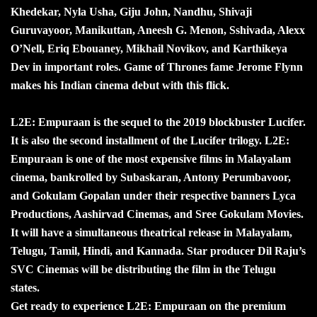
Khedekar, Nyla Usha, Giju John, Nandhu, Shivaji
Guruvayoor, Manikuttan, Aneesh G. Menon, Sshivada, Alexx
O’Nell, Eriq Ebouaney, Mikhail Novikov, and Karthikeya
Dev in important roles. Game of Thrones fame Jerome Flynn
makes his Indian cinema debut with this flick.
L2E: Empuraan is the sequel to the 2019 blockbuster Lucifer.
It is also the second installment of the Lucifer trilogy. L2E:
Empuraan is one of the most expensive films in Malayalam
cinema, bankrolled by Subaskaran, Antony Perumbavoor,
and Gokulam Gopalan under their respective banners Lyca
Productions, Aashirvad Cinemas, and Sree Gokulam Movies.
It will have a simultaneous theatrical release in Malayalam,
Telugu, Tamil, Hindi, and Kannada. Star producer Dil Raju’s
SVC Cinemas will be distributing the film in the Telugu
states.
Get ready to experience L2E: Empuraan on the premium