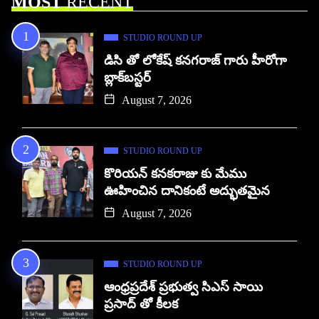
MOST
RECENT
STUDIO ROUND UP
డిసి తో లోకేష్ కనగరాజ్ గారు హీరోగా
బ్లాక్‌బస్టర్
August 7, 2026
STUDIO ROUND UP
కొరియన్ కనకరాజు కు మేము
ఊహించిన దానికంటే అద్భుతమైన
August 7, 2026
STUDIO ROUND UP
ఆంధ్రప్రదేశ్ ప్రభుత్వ సిఎస్ సాయి
ప్రసాద్ తో కీలక