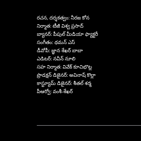
రచన, దర్శకత్వం: నీరజ కోన
నిర్మాత: టీజీ విశ్వ ప్రసాద్
బ్యానర్: పీపుల్ మీడియా ఫ్యాక్టరీ
సంగీతం: థమన్ ఎస్
డీవోపీ: జ్ఞాన శేఖర్ బాబా
ఎడిటర్: నవీన్ నూలి
సహ నిర్మాత: వివేక్ కూచిభొట్ల
ప్రొడక్షన్ డిజైనర్: అవినాష్ కొల్లా
కాస్ట్యూమ్ డిజైనర్: శీతల్ శర్మ
పీఆర్వో: వంశీ-శేఖర్