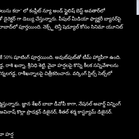
ుసు కదా’ లో కంప్లీట్ న్యూ అండ్ స్టైలిష్ బెస్ట్ అవతార్‌లో
రెక్టర్ గా డెబ్యు చేస్తున్నారు. పీపుల్ మీడియా ఫ్యాక్టరీ బ్యానర్‌పై
 హైదరాబాద్‌లో పూర్తయింది. నెక్స్ట్ లెన్తీ షెడ్యూల్ కోసం సినిమా యూనిట్
0% షూటింగ్ పూర్తయింది. అవుట్‌పుట్‌తో టీమ్‌ హ్యాపీగా ఉంది.
ాశి ఖన్నా, శ్రీనిధి శెట్టి, వైవా హర్షలపై కొన్ని కీలక సన్నివేశాలను
డ్డ, రాశీఖన్నాలపై చిత్రీకరించారు. వర్కింగ్ స్టిల్స్ సెట్స్‌లో
ర్మిస్తున్నారు. జ్ఞాన శేఖర్ బాబా డీవోపీ కాగా, నేషనల్ అవార్డ్ విన్నింగ్
ినాష్ కొల్లా ప్రొడక్షన్ డిజైనర్, శీతల్ శర్మ కాస్ట్యూమ్ డిజైనర్.
ైవా హర్ష