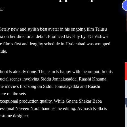
nt
etely new and stylish best avatar in his ongoing film Telusu
a on her directorial debut. Produced lavishly by TG Vishwa
e film’s first and lengthy schedule in Hyderabad was wrapped
dule.
hoot is already done. The team is happy with the output. In this
ucial scenes involving Siddu Jonnalagadda, Raashi Khanna,
the movie’s first song on Siddu Jonnalagadda and Raashi
re on the sets.
exceptional production quality. While Gnana Shekar Baba
essional Naveen Nooli handles the editing. Avinash Kolla is
costume designer.