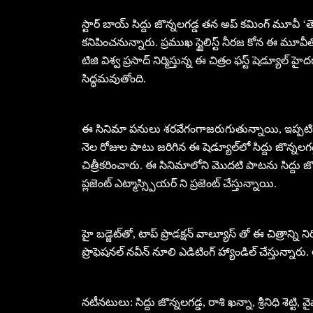
స్టార్ బాయ్ సిద్దు జొన్నలగడ్డ తన అప్ కమింగ్ మూవీ ‘తెల
కనిపించనున్నారు. ప్రముఖ స్టైలిస్ట్ నీరజ కోన ఈ మూవీతో డై
టిజి విశ్వ ప్రసాద్ నిర్మిస్తున్న ఈ చిత్రం ఫస్ట్ షెడ్యూల్‌
సిద్ధమవుతోంది.
ఈ సినిమా పనులు శరవేగంగాజరుగుతున్నాయి, ఇప్పటికే 5
నెల రోజుల పాటు జరిగిన ఈ షెడ్యూల్‌లో సిద్దు జొన్నలగడ్డ, ర
చిత్రీకరించారు. ఈ సినిమాలోని మొదటి పాటను సిద్దు జొన్నలగ
ప్లజెంట్ ఎట్మాస్స్పియర్ ని ప్రజెంట్ చేస్తున్నాయి.
హై బడ్జెట్‌తో, టాప్ ప్రొడక్షన్ వాల్యూస్ తో ఈ చిత్రాన్ని ని
ప్రొఫెషనల్ నవీన్ నూలి ఎడిటింగ్ హ్యాండిల్ చేస్తున్నారు. అవ
నటీనటులు: సిద్దు జొన్నలగడ్డ, రాశి ఖన్నా, శ్రీనిధి శెట్టి, వ