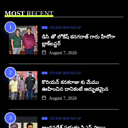
MOST
RECENT
STUDIO ROUND UP
డిసి తో లోకేష్ కనగరాజ్ గారు హీరోగా
బ్లాక్‌బస్టర్
August 7, 2026
STUDIO ROUND UP
కొరియన్ కనకరాజు కు మేము
ఊహించిన దానికంటే అద్భుతమైన
August 7, 2026
STUDIO ROUND UP
ఆంధ్రప్రదేశ్ ప్రభుత్వ సిఎస్ సాయి