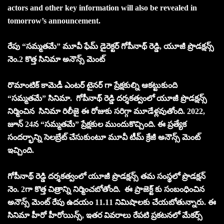
actors and other key information will also be revealed in
tomorrow’s announcement.
రేపు “సమ్మతమే” మూవీ ఫేమ్ డైరెక్టర్ గోపీనాథ్ రెడ్డి, యూజీ ప్రొడక్షన్స్
నెం.2 కొత్త సినిమా అనౌన్స్ మెంట్
రొమాంటిక్ కామెడీ ఎంటర్ టైనర్ గా ప్రేక్షకుల్ని ఆకట్టుకుంది
“సమ్మతమే” సినిమా. గోపీనాథ్ రెడ్డి దర్శకత్వంలో యూజీ ప్రొడక్షన్స్
నిర్మించిన సినిమా రిలీజై ఈ రోజుకు సరిగ్గా మూడేళ్లవుతోంది. 2022,
జూన్ 24న “సమ్మతమే” ప్రేక్షకుల ముందుకొచ్చింది. ఈ ప్రత్యేక
సందర్భాన్ని సెలబ్రేట్ చేసుకుంటూ మూవీ టీమ్ క్రేజీ అనౌన్స్ మెంట్
ఇచ్చింది.
గోపీనాథ్ రెడ్డి దర్శకత్వంలో యూజీ ప్రొడక్షన్స్ తమ సంస్థలో ప్రొడక్షన్
నెం. 2గా కొత్త చిత్రాన్ని నిర్మించబోతోంది. ఈ ప్రాజెక్ట్ కు సంబంధించిన
అనౌన్స్ మెంట్ రేపు ఉదయం 11.11 నిమిషాలకు చేయబోతున్నారు. ఈ
సినిమా హీరో హీరోయిన్స్, ఇతర వివరాలు రేపటి ప్రకటనలో మేకర్స్