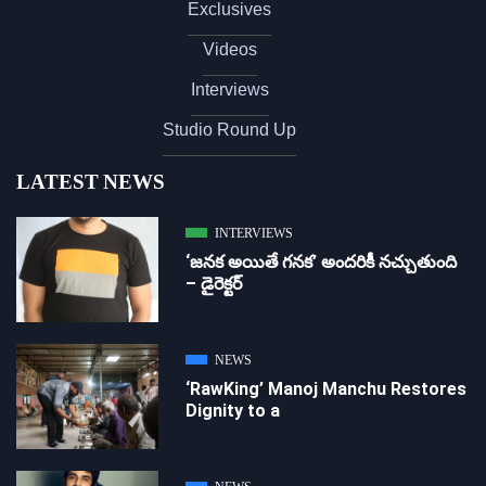
Exclusives
Videos
Interviews
Studio Round Up
LATEST NEWS
INTERVIEWS
‘జ‌న‌క అయితే గ‌న‌క‌’ అందరికీ నచ్చుతుంది
– డైరెక్ట‌ర్
NEWS
‘RawKing’ Manoj Manchu Restores
Dignity to a