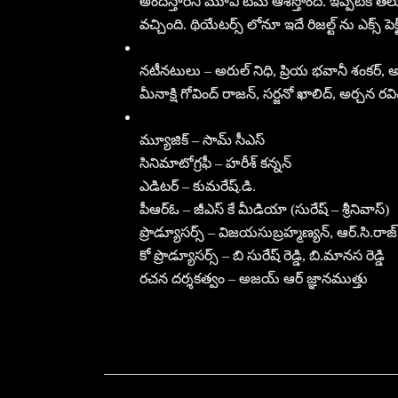
అందిస్తారని మూవీ టీమ్ ఆశిస్తోంది. ఇప్పటికే తెల
వచ్చింది. థియేటర్స్ లోనూ ఇదే రిజల్ట్ ను ఎక్స్ పెక్ట
నటీనటులు – అరుల్ నిధి, ప్రియ భవానీ శంకర్, అన్త
మీనాక్షి గోవింద్ రాజన్, సర్జనో ఖాలిద్, అర్చన రవి
మ్యూజిక్ – సామ్ సీఎస్
సినిమాటోగ్రఫీ – హరీశ్ కన్నన్
ఎడిటర్ – కుమరేష్.డి.
పీఆర్ఓ – జీఎస్ కే మీడియా (సురేష్ – శ్రీనివాస్)
ప్రొడ్యూసర్స్ – విజయసుబ్రహ్మణ్యన్, ఆర్.సి.రాజ
కో ప్రొడ్యూసర్స్ – బి సురేష్ రెడ్డి, బి.మానస రెడ్డి
రచన దర్శకత్వం – అజయ్ ఆర్ జ్ఞానముత్తు