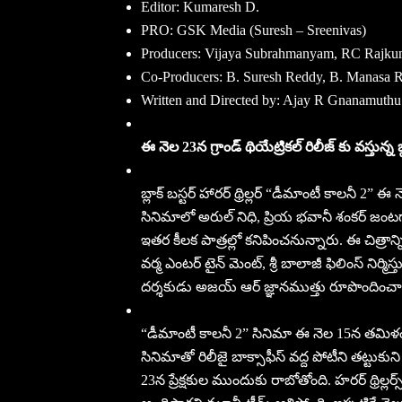
Editor: Kumaresh D.
PRO: GSK Media (Suresh – Sreenivas)
Producers: Vijaya Subrahmanyam, RC Rajku
Co-Producers: B. Suresh Reddy, B. Manasa 
Written and Directed by: Ajay R Gnanamuthu
ఈ నెల 23న గ్రాండ్ థియేట్రికల్ రిలీజ్ కు వస్తున్న 
బ్లాక్ బస్టర్ హారర్ థ్రిల్లర్ “డీమాంటీ కాలనీ 2” ఈ
సినిమాలో అరుల్ నిధి, ప్రియ భవానీ శంకర్ జంటగా 
ఇతర కీలక పాత్రల్లో కనిపించనున్నారు. ఈ చిత్రాన్ని
వర్మ ఎంటర్ టైన్ మెంట్, శ్రీ బాలాజీ ఫిలింస్ నిర్
దర్శకుడు అజయ్ ఆర్ జ్ఞానముత్తు రూపొందించా
“డీమాంటీ కాలనీ 2” సినిమా ఈ నెల 15న తమిళంలో
సినిమాతో రిలీజై బాక్సాఫీస్ వద్ద పోటీని తట్టుక
23న ప్రేక్షకుల ముందుకు రాబోతోంది. హరర్ థ్రిల్ల