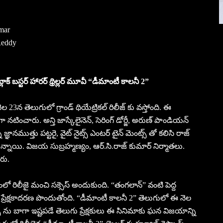
mar
Reddy
బ్లాక్ బస్టర్ హారర్ థ్రిల్లర్ మూవీ “డీమాంటీ కాలనీ 2”
 నెల 23న తెలుగులో గ్రాండ్ థియేట్రికల్ రిలీజ్ కు వస్తోంది. ఈ
నటించారు. అన్తి జాస్కేలైనెన్, సెరింగ్ డోర్జీ, అరుణ్ పాండియన్
 జ్ఞానముత్తు పట్టరై, వైట్ నైట్స్ ఎంటర్ టైన్ మెంట్స్ తో కలిసి రాజ్
మిస్తున్నాయి. విజయ సుబ్రహ్మణ్యం, ఆర్.సి.రాజ్ కుమార్ నిర్మాతలు.
రు.
 రిలీజై మంచి సక్సెస్ అందుకుంది. “తంగలాన్” వంటి పెద్ద
ుని ప్రేక్షకాదరణ పొందుతోంది. “డీమాంటీ కాలనీ 2” తెలుగులో ఈ నెల
ర్స్ ను బాగా ఇష్టపడే తెలుగు ప్రేక్షకులు ఈ సినిమాకు ఘన విజయాన్ని