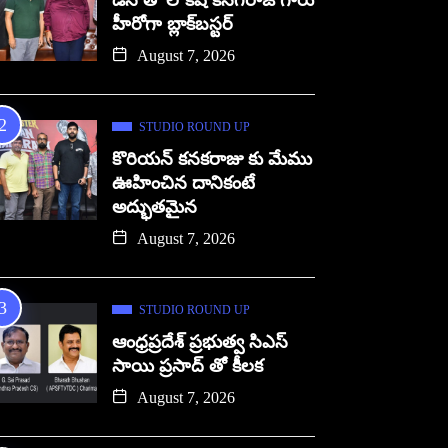
డిసి తో లోకేష్ కనగరాజ్ గారు
హీరోగా బ్లాక్‌బస్టర్
August 7, 2026
STUDIO ROUND UP
కొరియన్ కనకరాజు కు మేము
ఊహించిన దానికంటే
అద్భుతమైన
August 7, 2026
STUDIO ROUND UP
ఆంధ్రప్రదేశ్ ప్రభుత్వ సిఎస్
సాయి ప్రసాద్ తో కీలక
August 7, 2026