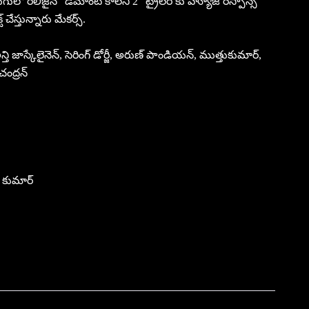
ుగులో రిలీజైన “డీమాంటీ కాలనీ 2” ట్రైలర్ కు హ్యూజ్ రెస్పాన్స్
్ చేస్తున్నారు మేకర్స్.
ి జాస్కేలైనెన్, సెరింగ్ డోర్జీ, అరుణ్ పాండియన్, ముత్తుకుమార్,
చంద్రన్
్ కుమార్