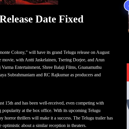
Release Date Fixed
monte Colony,” will have its grand Telugu release on August
he movie, with Antti Jaskelainen, Tsering Dorjee, and Arun
Raj Varma Entertainment, Shree Balaji Films, Gnanamuthu
Vijaya Subrahmaniam and RC Rajkumar as producers and
t 15th and has been well-received, even competing with
g popularity at the box office. With its upcoming Telugu
 horror thrillers will make it a success. The Telugu trailer has
optimistic about a similar reception in theaters.