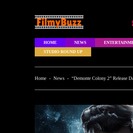
HOME
NEWS
ENTERTAINM
STUDIO ROUND UP
Home
News
“Demonte Colony 2” Release Da