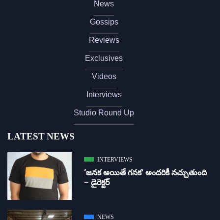
News
Gossips
Reviews
Exclusives
Videos
Interviews
Studio Round Up
LATEST NEWS
INTERVIEWS
‘జ‌న‌క అయితే గ‌న‌క‌’ అందరికీ నచ్చుతుంది
– డైరెక్ట‌ర్
NEWS