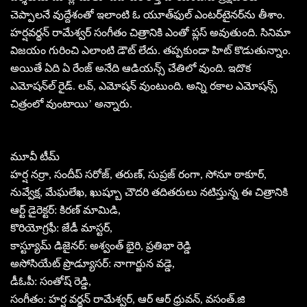
చెప్పాలనే వుద్దేశంతో ఇలాంటి ఓ యూత్‌ఫుల్‌ ఎంటర్‌టైనర్‌ను తీశాం.
హర్షవర్థన్‌ రామేశ్వర్‌ సంగీతం చిత్రానికి ఎంతో ప్లస్‌ అవుతుంది. సినిమా
విజయం గురించి ఎలాంటి డౌట్‌ లేదు. తప్పకుండా హిట్‌ కొడుతున్నాం.
అయితే ఏది ఏ రేంజ్‌ అనేది ఆడియన్స్‌ చేతిలో వుంది. ఇదొక
ఎమోషన్‌ల్‌ రైడ్‌. లవ్‌, ఎమోషన్‌ వుంటుంది. అన్ని రకాల ఎమోషన్స్‌
చిత్రంలో వుంటాయి’ అన్నారు.
మూవీ టీమ్‌
హర్ష నర్రా, సందీప్ సరోజ్, తరుణ్, సుప్రజ్ రంగా, సోనూ ఠాకూర్,
నువ్వేక్ష, మేఘలేఖ, ఖుష్బూ చౌదరి తదితరులు నటిస్తున్న ఈ చిత్రానికి
ఆర్ట్ డైరెక్టర్: కిరణ్ మామిడి,
కొరియోగ్రఫీ: జేడీ మాస్టర్,
కాస్ట్యూమ్ డిజైనర్: అశ్వంత్‌ భైరి, ప్రతిభా రెడ్డి
అసోసియేట్ ప్రొడ్యూసర్: నాగార్జున వడ్డె,
డీఓపీ: సంతోష్ రెడ్డి,
సంగీతం: హర్ష వర్థన్ రామేశ్వర్, ఆర్ ఆర్ ధ్రువన్, వసంత్.జి