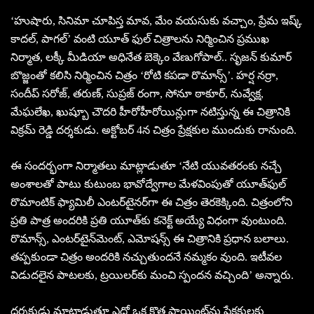
‘హుషారు, సినిమా చూపిస్త మావ, మేం వయసుకు వచ్చాం, ప్రేమ ఇష్క్
కాదల్, పాగల్’ వంటి యూత్ ఫుల్ చిత్రాలను నిర్మించిన ప్రముఖ
నిర్మాత, లక్కీ మీడియా అధినేత బెక్కెం వేణుగోపాల్.. సృజన్‌ కుమార్
బొజ్జంతో కలిసి నిర్మించిన చిత్రం ‘రోటి కపడా రొమాన్స్’. హర్ష నర్రా,
సందీప్ సరోజ్, తరుణ్, సుప్రజ్ రంగా, సోనూ ఠాకూర్, నువ్వేక్ష,
మేఘలేఖ, ఖుష్బూ చౌదరి హీరోహీరోయిన్లుగా నటిస్తున్న ఈ చిత్రానికి
విక్రమ్ రెడ్డి దర్శకుడు. అక్టోబర్‌ 4న చిత్రం ప్రేక్షకుల ముందుకు రానుంది.
ఈ సందర్భంగా నిర్మాతలు మాట్లాడుతూ ‘నేటి యువతరంకు నచ్చే
అంశాలతో పాటు కుటుంబ భావోద్వేగాల మేళవింపుతో యూత్‌ఫుల్‌
రొమాంటిక్‌ ఫ్యామిలీ ఎంటర్‌టైనర్‌గా ఈ చిత్రం తెరకెక్కింది. చిత్రంలోని
ప్రతి పాత్ర అందరికి ప్రతి యూత్‌కు కనెక్ట్‌ అయ్యే విధంగా వుంటుంది.
రొమాన్స్‌, ఎంటర్‌టైన్‌మెంట్‌, ఎమోషన్స్‌ ఈ చిత్రానికి ప్రధాన బలాలు.
తప్పకుండా చిత్రం అందరికి నచ్చుతుందనే నమ్మకం వుంది. ఇటీవల
విడుదలైన పాటలకు, ట్రయిలర్‌కు మంచి స్పందన వచ్చింది’ అన్నారు.
దర్శకుడు మాట్లాడుతూ ఎదో ఒక కొత్త పాయింట్‌ను ప్రేక్షకులకు