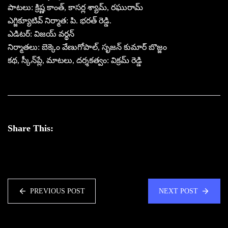
పాటలు: క్రిష్ణ కాంత్, కాసర్ల శ్యామ్, రఘురామ్
ఎగ్జిక్యూటివ్‌ నిర్మాత: పి. భరత్‌ రెడ్డి.
ఎడిటర్: విజయ్ వర్థన్
నిర్మాతలు: బెక్కెం వేణుగోపాల్, సృజన్‌ కుమార్ బొజ్జం
కథ, స్కీన్‌ప్లే, మాటలు, దర్శకత్వం: విక్రమ్ రెడ్డి
Share This:
PREVIOUS POST
NEXT POST