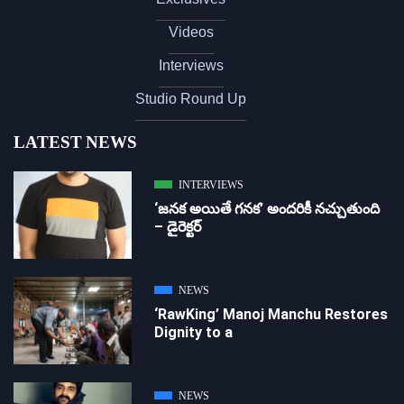
Videos
Interviews
Studio Round Up
LATEST NEWS
INTERVIEWS
‘జ‌న‌క అయితే గ‌న‌క‌’ అందరికీ నచ్చుతుంది
– డైరెక్ట‌ర్
NEWS
‘RawKing’ Manoj Manchu Restores
Dignity to a
NEWS