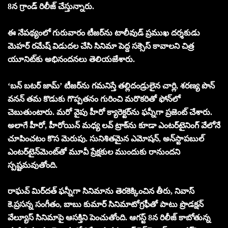
8న గ్రాండ్ రిలీజ్ చేస్తున్నారు.
ఈ నేప‌థ్యంలో గురువారం టీజ‌ర్‌ను టాలీవుడ్ ప్ర‌ముఖ ద‌ర్శ‌కుడు
మెహ‌ర్ ర‌మేష్ విడుద‌ల చేసి సినిమా పెద్ద స‌క్సెస్ కావాల‌ని చిత్ర
యూనిట్‌కు అభినంద‌న‌లు తెలియ‌జేశారు.
‘బ‌న్ బ‌ట‌ర్ జామ్‌’ టీజ‌ర్‌ను గ‌మ‌నిస్తే త‌ల్లిదండ్రులైన చార్లి, శ‌రణ్య పొన్
వ‌న‌న్ తమ కొడుకు గొప్ప‌త‌నం గురించి మ‌రొక‌రితో ఫోన్‌లో
చెబుతుంటారు. మ‌రో వైపు హీరో క్యారెక్ట‌ర్‌ను ఫ‌న్నీగా ప్ర‌జెంట్ చేశారు.
అలాగే హీరో, హీరోయిన్ మ‌ధ్య ల‌వ్ ట్రాక్‌ను కూడా ఎంట‌ర్‌టైనింగ్ వేలోనే
చూపించ‌టం కొస మెరుపు. సునిశిత‌మైన ఎమోష‌న్‌, అన్‌స్టాప‌బుల్
ఎంట‌ర్‌టైన్‌మెంట్‌తో మూవీ ప్రేక్ష‌కుల ముందుకు రానుంద‌ని
స్ప‌ష్ట‌మ‌వుతోంది.
రాఘ‌వ్ మిర్‌ద‌త్ ఫ‌న్నీగా సినిమాను తెర‌కెక్కించిన తీరు, నివాస్
కె.ప్ర‌సన్న సంగీతం, బాబు కుమార్ సినిమాటోగ్ర‌ఫీతో పాటు ప్రొడ‌క్ష‌న్
వేల్యూస్ సినిమాపై ఆస‌క్తిని పెంచుతోంది. ఆగ‌స్ట్ 8న రిలీజ్ కాబోతున్న