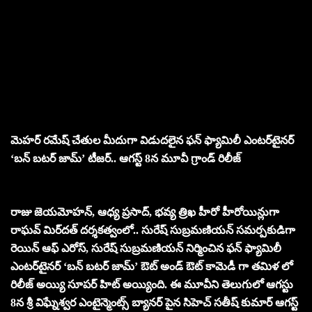
మెహ‌ర్ ర‌మేష్ చేతుల మీదుగా విడుద‌లైన ఫ‌న్ ఫ్యామిలీ ఎంట‌ర్‌టైన‌ర్
‘బ‌న్ బ‌ట‌ర్ జామ్‌’ టీజ‌ర్‌.. ఆగ‌స్ట్ 8న మూవీ గ్రాండ్ రిలీజ్‌
రాజు జెయ‌మోహ‌న్‌, ఆధ్య ప్ర‌సాద్‌, భ‌వ్య త్రిఖ హీరో హీరోయిన్లుగా
రాఘ‌వ్ మిర్‌ద‌త్ ద‌ర్శ‌క‌త్వంలో.. సురేష్ సుబ్ర‌మ‌ణియ‌న్ స‌మ‌ర్ప‌కుడిగా
రెయిన్ ఆఫ్ ఎరోస్‌, సురేష్ సుబ్ర‌మ‌ణియ‌న్ నిర్మించిన ఫ‌న్ ఫ్యామిలీ
ఎంట‌ర్‌టైనర్ ‘బ‌న్ బ‌ట‌ర్ జామ్‌’ ఔట్ అండ్ ఔట్ కామెడీ గా తమిళ లో
రిలీజ్ అయ్యి సూపర్ హిట్ అయ్యింది. ఈ మూవీని తెలుగులో ఆగస్టు
8న శ్రీ విఘ్నేశ్వర ఎంటైన్మెంట్స్ బ్యానర్ పైన సిహెచ్ సతీష్ కుమార్ ఆగ‌స్ట్