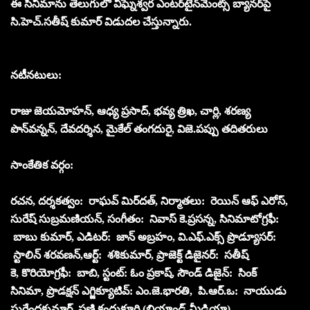
ఈ సినిమాను తెలుగులో విఘ్నేశ్వ‌ర ఎంట‌ర్‌టైన్‌మెంట్స్ బ్యాన‌ర్‌పై
సి.హెచ్‌.స‌తీష్ కుమార్ విడుద‌ల చేస్తున్నారు.
న‌టీన‌టులు:
రాజు జెయ‌మోహ‌న్‌, ఆధ్య ప్ర‌సాద్‌, భ‌వ్య త్రిఖ‌, చార్లి, శ‌ర‌ణ్య
పొన్‌వ‌న్న‌న్‌, దేవ‌ద‌ర్శిన‌, మైకేల్ తంగ‌దురై, విజె.ప‌ప్పు త‌దిత‌రులు
సాంకేతిక వ‌ర్గం:
ర‌చ‌న‌, ద‌ర్శ‌క‌త్వం: రాఘ‌వ్ మిర్‌ద‌త్‌, నిర్మాత‌లు: రెయిన్ ఆఫ్ ఎరోస్‌,
సురేష్ సుబ్ర‌మ‌ణియ‌న్‌, సంగీతం: నివాస్ కె.ప్ర‌స‌న్న‌, సినిమాటోగ్ర‌ఫీ:
బాబు కుమార్‌, ఎడిట‌ర్: జాన్ అబ్ర‌హం, వి.ఎఫ్‌.ఎక్స్ ప్రొడ్యూస‌ర్‌:
స్టాలిన్ శ‌ర‌వ‌ణ‌న్‌,ఆర్ట్‌: శ‌శికుమార్, ప్రాజెక్ట్ డిజైన‌ర్‌: స‌తీష్
కె, కొరియోగ్ర‌ఫీ: బాబి, స్టంట్‌: ఓం ప్ర‌కాష్‌, సౌండ్ డిజైన్‌: సింక్
సినిమా, ప్రొడ‌క్ష‌న్ ఎగ్జిక్యూటివ్‌: ఎం.జె.భార‌తి, పి.ఆర్‌.ఒ: నాయుడు
సురేంద్ర‌కుమార్‌, ఫ‌ణి కందుకూరి (బియాండ్ మీడియా).