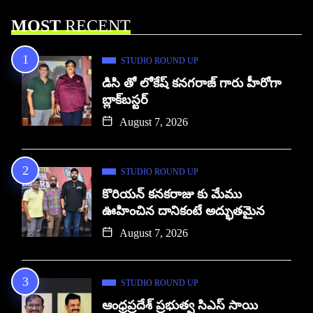
MOST
RECENT
STUDIO ROUND UP
డిసి తో లోకేష్ కనగరాజ్ గారు హీరోగా
బ్లాక్‌బస్టర్
August 7, 2026
STUDIO ROUND UP
కొరియన్ కనకరాజు కు మేము
ఊహించిన దానికంటే అద్భుతమైన
August 7, 2026
STUDIO ROUND UP
ఆంధ్రప్రదేశ్ ప్రభుత్వ సిఎస్ సాయి