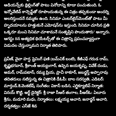
ఆడియన్స్‌కు థ్రిల్లింగ్‌తో పాటు వినోదాన్ని కూడా పంచుతుంది. ఓ
ఇన్నోవేటివ్‌ కాన్సెప్ట్‌తో రూపొందుతున్న ఈ చిత్రం తప్పకుండా అందర్ని
అలరిస్తుందనే నమ్మకం ఉంది. సినిమా ఎంటర్‌టైన్‌మెంట్‌తో పాటు మీ
హృదయాలను హత్తుకునే ఎమోషన్‌ను ఇస్తుంది. సినిమా చూసిన ప్రతి
ఒక్కరూ మంచి సినిమా చూశామనే సంతృప్తిని పొందుతారు’ అన్నారు.
ఆగస్టు 8న అత్యధిక థియేటర్స్‌తో ఈ చిత్రాన్ని ప్రపంచవ్యాప్తంగా
విడుదల చేస్తున్నామని నిర్మాత తెలిపారు.
ప్రవీణ్‌, వైవా హర్ష, షైనింగ్‌ ఫణి (బమ్‌చిక్‌ బంటి), కేజీఎఫ్‌ గరుడ రామ్‌,
కృష్ణభగవాన్‌, శ్రీకాంత్‌ అయ్యంగార్‌, ఉప్పెన జయకృష్న, వివేక్‌ దండు,
అమర్‌, రామ్‌పటాస్‌, రమ్య ప్రియ, ప్రాచీ ఠాకూర్‌, జబర్థస్త్‌ అప్పారావు
తదితరులు నటిస్తున్న ఈ చిత్రానికి డీఓపీ: బాల సరస్వతి, ఎడిటర్‌:
మార్తండ్‌.కె.వెంకటేష్‌, సంగీతం: వికాస్‌ బడిస, ఎగ్జిక్యూటివ్‌ నిర్మాత:
వినయ్‌ కొట్టి, ఆర్ట్‌ డైరెక్టర్: శ్రీ రాజా సీఆర్‌ తంగాల, పీఆర్‌ఓ: ఏలూరు
శ్రీను, మడూరి మధు, నిర్మాతలు: లక్ష్మయ్య ఆచారి, జనార్థన్‌ ఆచారి,
దర్శకత్వం: ఎస్‌జే శివ