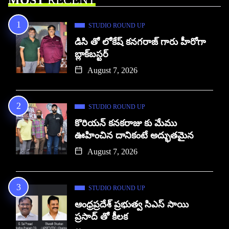
STUDIO ROUND UP
డిసి తో లోకేష్ కనగరాజ్ గారు హీరోగా
బ్లాక్‌బస్టర్
August 7, 2026
STUDIO ROUND UP
కొరియన్ కనకరాజు కు మేము
ఊహించిన దానికంటే అద్భుతమైన
August 7, 2026
STUDIO ROUND UP
ఆంధ్రప్రదేశ్ ప్రభుత్వ సిఎస్ సాయి
ప్రసాద్ తో కీలక