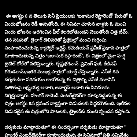
ఈ ఆగస్టు 8 న తెలుగు సినీ ప్రియులకు ‘బకాసుర రెస్టారెంట్‌’ పేరుతో ఓ
విందుభోజనం రెడీ అవుతోంది. ఈ సినిమా చూసిన వాళ్లకు ఓ మంచి
విందు భోజనం ఆరగించిన ఫీల్‌ కలగబోతుందని చెబుతోంది చిత్ర టీమ్‌.
తన నటనతో, డైలాగ్‌ డెలివరితో ప్రేక్షకుల్లో మంచి గుర్తింపు
సంపాందించుకున్న క్యారెక్టర్‌ ఆర్టిస్ట్‌, కమెడియన్‌ ప్రవీణ్‌ ప్రధాన పాత్రలో
రూపొందుతున్న చిత్రం ‘బకాసుర రెస్టారెంట్‌’, ఈ చిత్రంలో వైవా హర్ష
టైటిల్‌ రోల్‌లో నటిస్తున్నారు. కృష్ణభగవాన్‌ ,షైనింగ్‌ ఫణి, కేజీఎఫ్‌
గరుడరామ్‌,ఇతర ముఖ్య పాత్రలో యాక్ట్‌ చేస్తున్నారు. ఎస్‌జే శివ
దర్శకుడిగా పరిచయం కాబోతున్న ఈ చిత్రాన్ని ఎస్‌జే మూవీస్‌
పతాకంపై లక్ష్మయ్య ఆచారి, జనార్థన్‌ ఆచారి ఈ సినిమాను
నిర్మిస్తున్నారు. హంగర్‌ కామెడీ ఎంటర్‌టైనర్‌గా రూపుదిద్దుకున్న ఈ
చిత్రం ఆగస్టు 8న ప్రపంచ వ్యాప్తంగా విడుదలకు సిద్ధమౌతుంది. ఇటీవల
విడుదలైన ఈ చిత్రంలోని పాటలకు, ట్రైలర్‌కు మంచి స్పందన వస్తోంది.
దర్శకుడు మాట్లాడుతూ” ఈ సందర్బంగా దర్శకుడు మాట్లాడుతూ ”
హంగర్‌ ఎంటర్‌టైనర్‌గా రూపొందుతున్న ఈ సినిమాలో ప్రతి సన్నివేశం