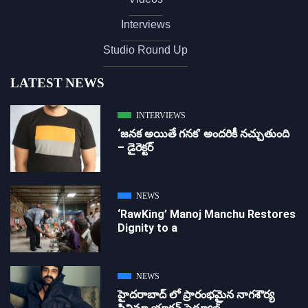
Interviews
Studio Round Up
LATEST NEWS
INTERVIEWS
‘జ‌న‌క అయితే గ‌న‌క‌’ అందరికీ నచ్చుతుంది
– డైరెక్ట‌ర్
NEWS
‘RawKing’ Manoj Manchu Restores
Dignity to a
NEWS
హైదరాబాద్ లో ప్రారంభమైన నాగశౌర్య