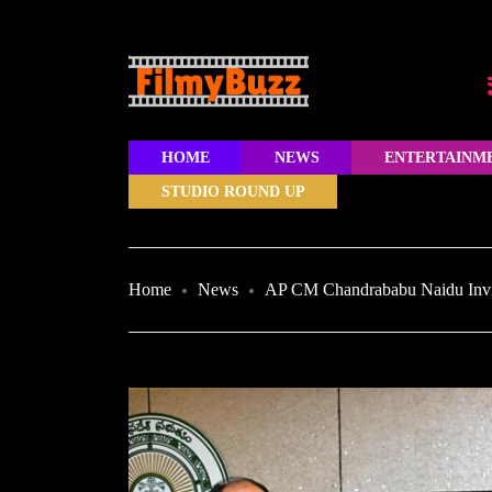
HOME
NEWS
ENTERTAINM
STUDIO ROUND UP
Home
News
AP CM Chandrababu Naidu Invit