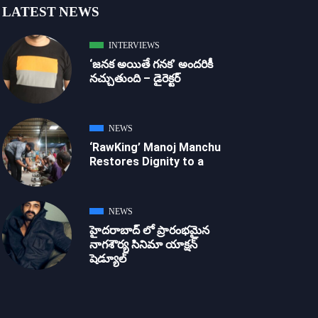
LATEST NEWS
INTERVIEWS
‘జ‌న‌క అయితే గ‌న‌క‌’ అందరికీ
నచ్చుతుంది – డైరెక్ట‌ర్
NEWS
‘RawKing’ Manoj Manchu
Restores Dignity to a
NEWS
హైదరాబాద్ లో ప్రారంభమైన
నాగశౌర్య సినిమా యాక్షన్
షెడ్యూల్