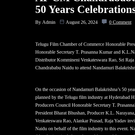
50 Years Celebration
By
Admin
August 26, 2024
0 Comment
Telugu Film Chamber of Commerce Honorable Presi
Honorable Secretary T. Prasanna Kumar and K.L.Na
Distributor Kommineni Venkateswara Rao, Sri Raja 
Chandrababu Naidu to attend Nandamuri Balakrishna’s
On the occasion of Nandamuri Balakrishna’s 50 years 
planned by the Telugu film industry at Hyderabad 
Producers Council Honorable Secretary T. Prasan
President Bharat Bhushan, Producer K.L. Narayana,
Venkateswara Rao, Alankar Prasad, Raja Yadav inv
Naidu on behalf of the film industry to this event. 