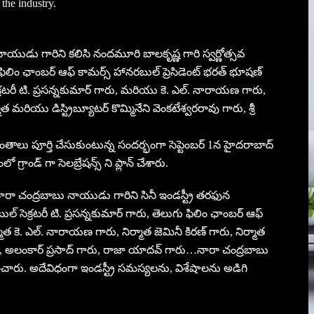
the industry.
ు నాయుడు గారిని కలిసి నందమూరి బాలకృష్ణ గారి స్వర్ణోత్సవ
ఫిలిం ఛాంబర్ ఆఫ్ కామర్స్ హానరబుల్ ప్రెసిడెంట్ భరత్ భూషణ్
సెక్రటరీ టి. ప్రసన్నకుమార్ గారు, మరియు కె. ఎల్. నారాయణ గారు,
ాత మరియు డిస్ట్రిబ్యూటర్ కొమ్మినేని వెంకటేశ్వరరావు గారు, శ్రీ
ంతాలు పూర్తి చేసుకుంటున్న సందర్భంగా సెప్టెంబర్ 1న హైదరాబాద్
 గ్రాండ్ గా సెలబ్రేషన్స్ ని ప్లాన్ చేశారు.
రీ నారా చంద్రబాబు నాయుడు గారిని సినీ ఇండస్ట్రీ తరఫున
బుల్ సెక్రటరీ టి. ప్రసన్నకుమార్ గారు, తెలుగు ఫిలిం ఛాంబర్ ఆఫ్
ాత కె. ఎల్. నారాయణ గారు, నిర్మాత జెమినీ కిరణ్ గారు, నిర్మాత
ారు, అలంకార్ ప్రసాద్ గారు, రాజా యాదవ్ గారు…నారా చంద్రబాబు
ారు. అదేవిధంగా ఇండస్ట్రీ సమస్యలను, విశేషాలను అడిగి