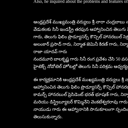
Also, he inquired about the problems and features of 
ఆంధ్రప్రదేశ్ ముఖ్యమంత్రి వర్యులు శ్రీ నారా చంద్రబాబ
వేడుకలకు సినీ ఇండస్ట్రీ తరఫున ఆహ్వానించిన తెలుగు 
గారు, తెలుగు ఫిలిం ప్రొడ్యూసర్స్ కౌన్సిల్ హానరబుల్ 
అలంకార్ ప్రసాద్ గారు, నిర్మాత జెమినీ కిరణ్ గారు, నిర్మ
రాజా యాదవ్ గారు
నందమూరి బాలకృష్ణ గారు సినీ రంగ ప్రవేశం చేసి 50 వస
హైటెక్స్ నోవోటెల్ హోటల్లో తెలుగు సినీ పరిశ్రమ ఆధ్వర్యంలో
ఈ కార్యక్రమానికి ఆంధ్రప్రదేశ్ ముఖ్యమంత్రి వర్యులు శ్
ఆహ్వానించిన తెలుగు ఫిలిం ప్రొడ్యూసర్స్ కౌన్సిల్ హానర
కామర్స్ హానరబుల్ ప్రెసిడెంట్ భరత్ భూషణ్ గారు, నిర్మ
మరియు డిస్ట్రిబ్యూటర్ కొమ్మినేని వెంకటేశ్వరరావు గ
నాయుడు గారు ఈ ఆహ్వానానికి సానుకూలంగా స్పందించ
తెలుసుకున్నారు.