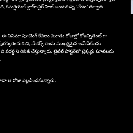
పొంది, కమర్షియల్ బ్లాక్‌బస్టర్ హిట్ అందుకున్న ‘వేదం’ తర్వాత
ారు. ఈ సినిమా షూటింగ్ కేవలం మూడు రోజుల్లో కోఇన్సిడెంట్ గా
పురస్కరించుకుని, మేకర్స్ రెండు ముఖ్యమైన అప్‌డేట్‌లను
ి వరల్డ్ ని రిలీజ్ చేస్తున్నారు. టైటిల్ పోస్టర్‌లో ట్రెక్కర్లు ఘాట్‌లను
.
ా ఆ రోజు వెల్లడించనున్నారు.