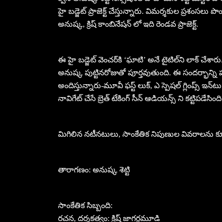
హై బడ్జెట్ ప్రాజెక్ట్ చేస్తున్నారు. విమర్శకుల ప్రశంసలు 
అనుష్క, క్రిష్‌ కాంబినేషన్ లో ఇది రెండవ ప్రాజెక్ట్.
ఈ హై బడ్జెట్ వెంచర్‌కి ‘ఘాటి’ అనే టైటిల్‌ని లాక్ చేశ
అనుష్క పుట్టినరోజుతో పూర్తవుతుంది. ఈ సందర్భాన్ని 
అందిస్తున్నారు-మూవీ ఫస్ట్ లుక్, ఎ స్పెషల్ గ్లింప్స్ ఇన్‌టు ద
నావిగేట్ చేసే బ్రెత్ టేకింగ్ సీన్ ఆడియన్స్ ని కట్టిపడేసింది
మిగిలిన నటీనటులు, సాంకేతిక నిపుణుల వివరాలను కూడ
తారాగణం: అనుష్క శెట్టి
సాంకేతిక సిబ్బంది:
రచన, దర్శకత్వం: క్రిష్ జాగర్లమూడి