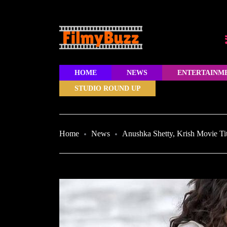
HOME
NEWS
ENTERTAINM
STUDIO ROUND UP
Home
News
Anushka Shetty, Krish Movie Titt