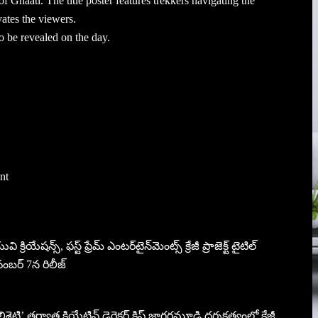
of Ghaati. The title poster features trekkers navigating the
vates the viewers.
so be revealed on the day.
nt
ి క్రియేషన్స్, ఫస్ట్ ఫ్రేమ్ ఎంటర్‌టైన్‌మెంట్స్ క్రేజీ ప్రాజెక్ట్ టైటిల్
 నవంబర్ 7న రిలీజ్
ిశెట్టి’ తర్వాత క్రియేటివ్ డైరెక్టర్ క్రిష్ జాగర్లమూడి దర్శకత్వంలో క్రేజీ