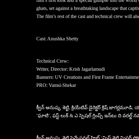
film’s first look and a special glimpse into the world 
ghats, set against a breathtaking landscape that capti
The film’s rest of the cast and technical crew will al
Cast: Anushka Shetty
Technical Crew:
Writer, Director: Krish Jagarlamudi
Banners: UV Creations and First Frame Entertainme
PRO: Vamsi-Shekar
క్వీన్ అనుష్క శెట్టి, క్రియేటివ్ డైరెక్టర్ క్రిష్ జాగర్లమూడి, యువ
‘ఘాటి’, ఫస్ట్ లుక్ & ఎ స్పెషల్ గ్లింప్స్ ఇన్‌టు ది వరల్డ్
క్వీన్ అనుష్క శెట్టి సెన్సేషనల్ హిట్ ‘మిస్ శెట్టి మిస్టర్ పోల