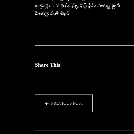
బ్యానర్లు: UV క్రియేషన్స్, ఫస్ట్ ఫ్రేమ్ ఎంటర్టైన్మెంట్
పీఆర్వో: వంశీ-శేఖర్
Share This:
PREVIOUS POST