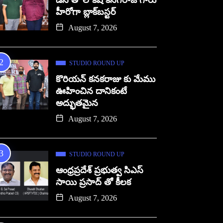
డిసి తో లోకేష్ కనగరాజ్ గారు
హీరోగా బ్లాక్‌బస్టర్
August 7, 2026
STUDIO ROUND UP
కొరియన్ కనకరాజు కు మేము
ఊహించిన దానికంటే
అద్భుతమైన
August 7, 2026
STUDIO ROUND UP
ఆంధ్రప్రదేశ్ ప్రభుత్వ సిఎస్
సాయి ప్రసాద్ తో కీలక
August 7, 2026