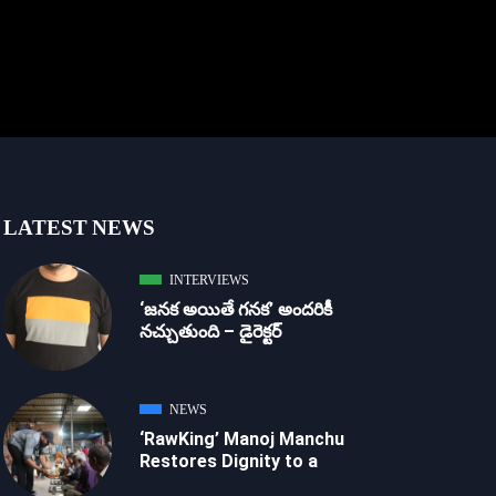
LATEST NEWS
INTERVIEWS
‘జ‌న‌క అయితే గ‌న‌క‌’ అందరికీ
నచ్చుతుంది – డైరెక్ట‌ర్
NEWS
‘RawKing’ Manoj Manchu
Restores Dignity to a