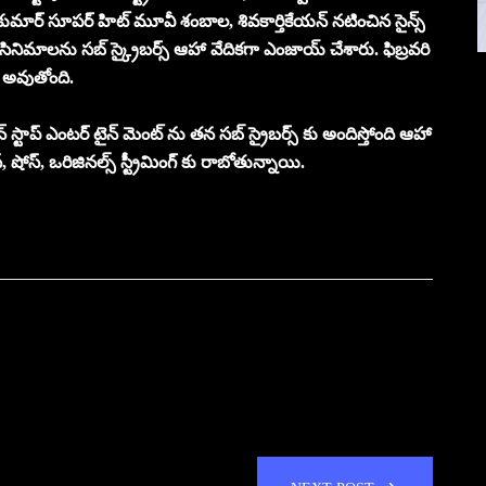
మార్ సూపర్ హిట్ మూవీ శంబాల, శివకార్తికేయన్ నటించిన సైన్స్
్రైవ్ సినిమాలను సబ్ స్క్రైబర్స్ ఆహా వేదికగా ఎంజాయ్ చేశారు. ఫిబ్రవరి
డీ అవుతోంది.
్ స్టాప్ ఎంటర్ టైన్ మెంట్ ను తన సబ్ స్రైబర్స్ కు అందిస్తోంది ఆహా
షోస్, ఒరిజినల్స్ స్ట్రీమింగ్ కు రాబోతున్నాయి.