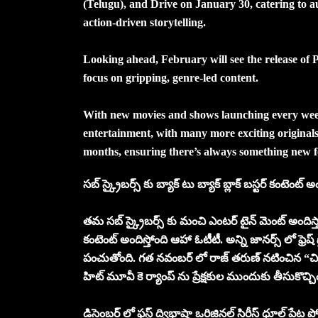
(Telugu), and Drive on January 30, catering to aud
action-driven storytelling.
Looking ahead, February will see the release of 
focus on gripping, genre-led content.
With new movies and shows launching every week,
entertainment, with many more exciting originals
months, ensuring there’s always something new f
సబ్ స్క్రైబర్స్ కు బ్యాక్ టు బ్యాక్ బ్లాక్ బస్టర్ కంటెంట్
తమ సబ్ స్క్రైబర్స్ కు మంచి ఎంటర్ టైన్ మెంట్ అందిస్తామ
కంటెంట్ అందిస్తోంది ఆహా ఓటీటీ. అన్ని జానర్స్ లో ఫ్రెష్ 
పంచుతోంది. గత నవంబర్ లో రాజ్ తరుణ్ నటించిన “చిర
హిట్ మూవీ కె ర్యాంప్ ను ప్రేక్షకుల ముందుకు తీసుకొచ్చిం
డిసెంబర్ లో ఫస్ట్ ద్విభాషా ఒరిజినల్ సిరీస్ ధూల్ పేట ప