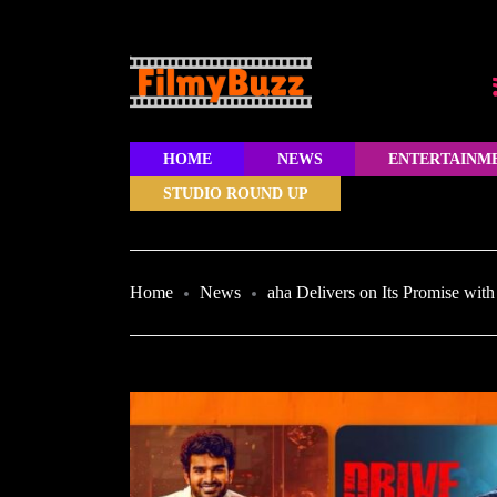
HOME
NEWS
ENTERTAINM
STUDIO ROUND UP
Home
News
aha Delivers on Its Promise wit