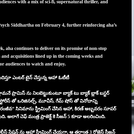
iences with a mix of sci-fi, supernatural thriller, and
Psych Siddhartha on February 4, further reinforcing aha’s
 aha continues to deliver on its promise of non-stop
 and acquisitions lined up in the coming weeks and
or audiences to watch and enjoy.
 అందిస్తూ ఎంటర్ టైన్ చేస్తున్న ఆహా ఓటీటీ
నే ప్రామిస్ ను నిలబెట్టుకుంటూ బ్యాక్ టు బ్యాక్ బ్లాక్ బస్టర్
స్టోరీస్ తో ఒరిజినల్స్, మూవీస్, గేమ్ షోస్ తో వినోదాన్ని
ంజీవ” సినిమాను స్ట్రీమింగ్ చేసిన ఆహా, కిరణ్ అబ్బవరం సూపర్
ది. అలాగే చెఫ్ మంత్ర ప్రాజెక్ట్ కె సీజన్ 5 కూడా అలరించింది.
ోలీస్ స్టేషన్ ను ఆహా స్ట్రీమింగ్ చేయగా, ఆ తర్వాత 3 రోజెస్ సీజన్