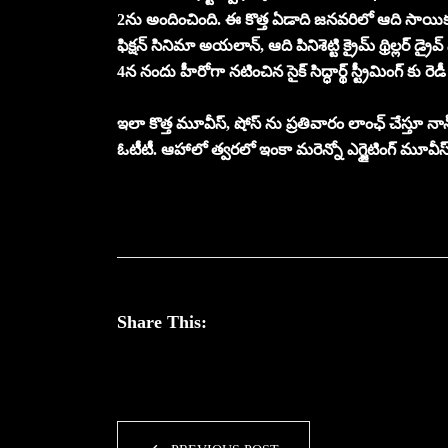
2ను అందించింది. ఈ కొత్త ఏడాది జనవరిలో ఆది సాయికు
ఫిక్షన్ సినిమా అయలాన్, ఆది పినిశెట్టి క్రైమ్ థ్రిల్లర్ డ
4న నందు హీరోగా నటించిన సైక్ సిద్ధార్థ్ స్ట్రీమింగ్ కు రె
ఇలా కొత్త మూవీస్, షోస్ ను ప్రతివారం లాంఛ్ చేస్తూ నాన
ఓటీటీ. ఆహాలో త్వరలో ఇంకా మరెన్నో ఎగ్జైటింగ్ మూవీస్, 
Share This: