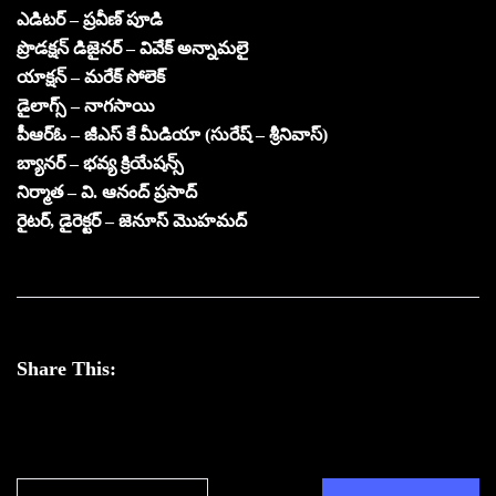
ఎడిటర్ – ప్రవీణ్ పూడి
ప్రొడక్షన్ డిజైనర్ – వివేక్ అన్నామలై
యాక్షన్ – మరేక్ సోలెక్
డైలాగ్స్ – నాగసాయి
పీఆర్ఓ – జీఎస్ కే మీడియా (సురేష్ – శ్రీనివాస్)
బ్యానర్ – భవ్య క్రియేషన్స్
నిర్మాత – వి. ఆనంద్ ప్రసాద్
రైటర్, డైరెక్టర్ – జెనూస్ మొహమద్
Share This: