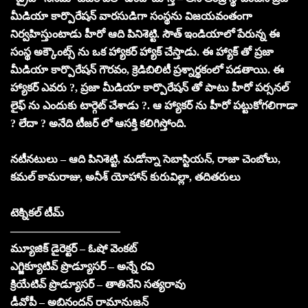
మీడియా కార్పొరేషన్ వారసుడిగా సంస్థను విజయవంతంగా
నిర్వహిస్తుంటాడు హీరో ఆది పినిశెట్టి. సౌత్ ఇండియాలో పేరున్న ఈ
సంస్థ అక్కౌంట్స్ ను ఒక హ్యాకర్ హ్యాక్ చేస్తాడు. ఈ హ్యాక్ తో ప్రజా
మీడియా కార్పొరేషన్ గౌరవం, క్రెడిబిలిటీ ప్రశ్నార్థకంలో పడతాయి. ఈ
హ్యాకర్ ఎవరు ?, ప్రజా మీడియా కార్పొరేషన్ తో పాటు హీరో పర్సనల్
లైఫ్ ను ఎందుకు టార్గెట్ చేశాడు ?. ఆ హ్యాకర్ ను హీరో పట్టుకోగలిగాడా
? లేదా ? అనేది టీజర్ లో ఆసక్తి కలిగిస్తోంది.
నటీనటులు – ఆది పినిశెట్టి, మడోన్నా సెబాస్టియన్, రాజా చెంబోలు,
కమల్ కామరాజు, అనీశ్ యోహాన్ కురువిల్లా, తదితరులు
టెక్నికల్ టీమ్
——————————
మ్యూజిక్ డైరెక్టర్ – ఓషో వెంకట్
ఎగ్జిక్యూటివ్ ప్రొడ్యూసర్ – అన్నే రవి
క్రియేటివ్ ప్రొడ్యూసర్ – తాతినేని సత్యరావు
డీవోపీ – అబినందన్ రామానుజన్