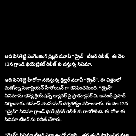
ఆది పినిశెట్టి ఎంగేంజింగ్ థ్రిల్లర్ మూవీ “డ్రైవ్” టీజర్ రిలీజ్, ఈ నెల
12న గ్రాండ్ థియేట్రికల్ రిలీజ్ కు వస్తున్న సినిమా.
ఆది పినిశెట్టి హీరోగా నటిస్తున్న థ్రిల్లర్ మూవీ “డ్రైవ్”. ఈ చిత్రంలో
మడోన్నా సెబాస్టియన్ హీరోయిన్ గా కనిపించనుంది. “డ్రైవ్”
సినిమాను భవ్య క్రియేషన్స్ బ్యానర్ పై ప్రొడ్యూసర్ వి. ఆనంద్ ప్రసాద్
నిర్మించారు. జెనూస్ మొహమద్ దర్శకత్వం వహించారు. ఈ నెల 12న
“డ్రైవ్” సినిమా గ్రాండ్ థియేట్రికల్ రిలీజ్ కు రాబోతోంది. ఈ రోజు ఈ
సినిమా టీజర్ ను రిలీజ్ చేశారు.
“డ్రైవ్” సినిమా టీజర్ ఎలా ఉందో చూస్తే – తన తండ్రి స్థాపించిన ప్రజా