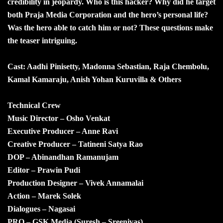
credibility in jeopardy. Who is this hacker? Why did he target
both Praja Media Corporation and the hero’s personal life?
Was the hero able to catch him or not? These questions make
the teaser intriguing.
Cast: Aadhi Pinisetty, Madonna Sebastian, Raja Chembolu,
Kamal Kamaraju, Anish Yohan Kuruvilla & Others
Technical Crew
Music Director – Osho Venkat
Executive Producer – Anne Ravi
Creative Producer – Tatineni Satya Rao
DOP – Abinandhan Ramanujam
Editor – Prawin Pudi
Production Designer – Vivek Annamalai
Action – Marek Solek
Dialogues – Nagasai
PRO – GSK Media (Suresh – Sreenivas)