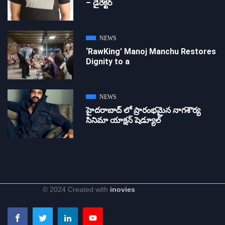
– డైరెక్ట‌ర్
NEWS
‘RawKing’ Manoj Manchu Restores
Dignity to a
NEWS
హైదరాబాద్ లో ప్రారంభమైన నాగశౌర్య
సినిమా యాక్షన్ షెడ్యూల్
© 2024 Created with
inovies