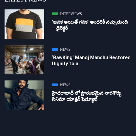
INTERVIEWS
‘జ‌న‌క అయితే గ‌న‌క‌’ అందరికీ నచ్చుతుంది
– డైరెక్ట‌ర్
NEWS
‘RawKing’ Manoj Manchu Restores
Dignity to a
NEWS
హైదరాబాద్ లో ప్రారంభమైన నాగశౌర్య
సినిమా యాక్షన్ షెడ్యూల్