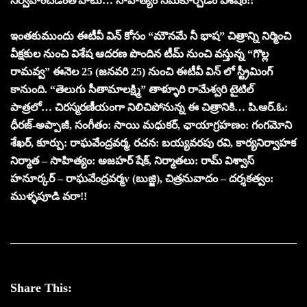
నిర్వహించడంతోపాటు… సాహిత్యం సమకూర్చడం విశేషం!!
ఇంతకుముందు ఈటీవీ విన్ కోసం “మౌనమే నీ భాష” చిత్రాన్ని నిర్మించి
వీక్షకుల నుంచి విశేష ఆదరణ పొందిన టీమ్ నుంచి వస్తున్న “గొల్ల
రామవ్వ” ఈనెల 25 (జనవరి 25) నుంచి ఈటీవీ విన్ లో స్ట్రీమింగ్
కానుంది. “తెలుగు సీతామాలక్ష్మి” తాళ్ళూరి రామేశ్వరి టైటిల్
పాత్రలో… చిరస్మరణీయంగా నిలిచిపోనున్న ఈ చిత్రానికి… పి.ఆర్.ఓ:
ధీరజ్-అప్పాజీ, సంగీతం: సాయి మధుకర్, ఛాయాగ్రహణం: గంగమోని
శేఖర్, కూర్పు: రాఘవేంద్రవర్మ, రచన: బయ్యవరపు రవి, కార్యనిర్వాహక
నిర్మాత – సాహిత్యం: అజహర్ షేక్, నిర్మాతలు: రామ్ విశ్వాస్
హనూర్కర్ – రాఘవేంద్రవర్మv (బుజ్జి), చిత్రనువాదం – దర్శకత్వం:
ముళ్ళపూడి వరా!!
Share This: