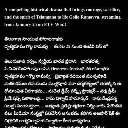
A compelling historical drama that brings courage, sacrifice,
and the spirit of Telangana to life Golla Ramavva, streaming
from January 25 on ETV Win!!
తెలంగాణ సాయుధ పోరాటగాథకు
దృశ్యరూపం గొల్ల రామవ్వ – ఈనెల 25 నుంచి ఈటీవీ
విన్ లో
తెలుగుజాతి గర్వం, స్వర్గీయ భారత ప్రధాని – భారతరత్న
పి.వి.నరసింహారావు రాసిన తెలంగాణ సాయుధ పోరాటగాథకు
దృశ్యరూపం “గొల్ల రామవ్వ”. ప్రఖ్యాత రచయిత ముళ్ళపూడి
వెంకటరమణ తనయుడు ముళ్లపూడి వరా దర్శకత్వంలో తెరకెక్కిన ఈ
రోమాంఛిత వీరగాథను… సుచేత డ్రీమ్ వర్క్స్ ప్రొడక్షన్ – వర్మ డ్రీమ్
క్రియేషన్స్ పతాకాలపై… రామ్ విశ్వాస్ హనూర్కర్ – రాఘవేంద్రవర్మ
(బుజ్జి) సంయుక్తంగా… అత్యంత ప్రతిష్టాత్మకంగా నిర్మించారు. పేరొందిన
పలు మీడియా సంస్థల్లో పనిచేసిన అనుభవం కలిగిన అజహర్ షేక్ ఈ
చిత్రానికి కార్యనిర్వాహక నిర్మాతగా కీలక బాధ్యతలు