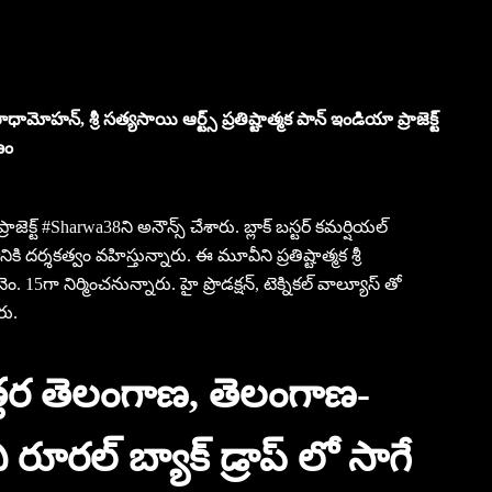
కె రాధామోహన్, శ్రీ సత్యసాయి ఆర్ట్స్ ప్రతిష్టాత్మక పాన్ ఇండియా ప్రాజెక్ట్
ణం
ాజెక్ట్ #Sharwa38ని అనౌన్స్ చేశారు. బ్లాక్ బస్టర్ కమర్షియల్
కి దర్శకత్వం వహిస్తున్నారు. ఈ మూవీని ప్రతిష్టాత్మక శ్రీ
ెం. 15గా నిర్మించనున్నారు. హై ప్రొడక్షన్, టెక్నికల్ వాల్యూస్ తో
రు.
తర తెలంగాణ, తెలంగాణ-
 రూరల్ బ్యాక్ డ్రాప్ లో సాగే