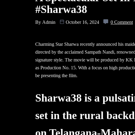
#Sharwa38
By
Admin
October 16, 2024
0 Comment
Charming Star Sharwa recently announced his maiden
directed by the acclaimed Sampath Nandi, renowned fo
signature style. The movie will be produced by KK 
as Production No. 15. With a focus on high product
be presenting the film.
Sharwa38 is a pulsat
set in the rural back
on Telangana-Maharas