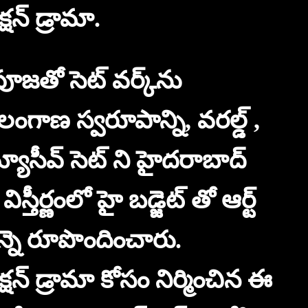
షన్ డ్రామా.
జతో సెట్ వర్క్‌ను
ెలంగాణ స్వరూపాన్ని, వరల్డ్ ,
ే మ్యాసీవ్ సెట్ ని హైదరాబాద్
ీర్ణంలో హై బడ్జెట్ తో ఆర్ట్
మన్నె రూపొందించారు.
షన్ డ్రామా కోసం నిర్మించిన ఈ