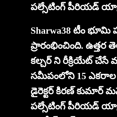
పల్సేటింగ్ పీరియడ్ యాక్
Sharwa38 టీం భూమి పూ
ప్రారంభించింది. ఉత్తర త
కల్చర్ ని రీక్రియేట్ చేస
సమీపంలోని 15 ఎకరాల విస్త
డైరెక్టర్ కిరణ్ కుమార్ 
పల్సేటింగ్ పీరియడ్ యాక్