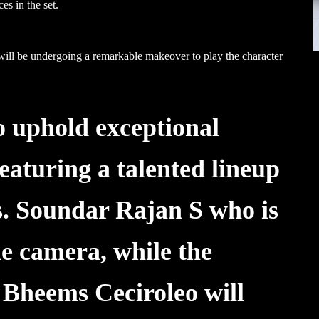
s in the set.
will be undergoing a remarkable makeover to play the character
 uphold exceptional
featuring a talented lineup
ns. Soundar Rajan S who is
he camera, while the
 Bheems Ceciroleo will