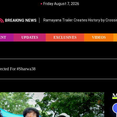
Friday August 7, 2026
BREAKING NEWS
Ramayana Trailer Creates History by Crossin
ENT
UPDATES
EXCLUSIVES
VIDEOS
Erected For #Sharwa38
M