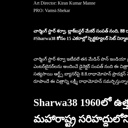
Art Director: Kiran Kumar Manne
PRO: Vamsi-Shekar
చార్మింగ్ స్టార్ శర్వా, బ్లాక్‌బస్టర్ మేకర్ సంపత్ నంది, కె
#Sharwa38 కోసం 15 ఎకరాల్లో స్పెక్టక్యూలర్ సెట్‌ నిర్మా
చార్మింగ్ స్టార్ శర్వా ఇటీవలే తన మేడిన్ పాన్ ఇండియా ప్ర
ఎంటర్‌టైనర్‌లను అందించే డైరెక్టర్ సంపత్ నంది ఈ చిత్రాని
సత్యసాయి ఆర్ట్స్ బ్యానర్‌పై కె.కె.రాధామోహన్ ప్రొడక్షన్ న
రూపొందే ఈ చిత్రాన్ని లక్ష్మీ రాధామోహన్ సమర్పిస్తున్నా
Sharwa38 1960లో ఉత్
మహారాష్ట్ర సరిహద్దులోని