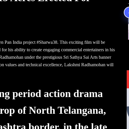
 Pan India project #Sharwa38. This exciting film will be
r his ability to create engaging commercial entertainers in his
Radhamohan under the prestigious Sri Sathya Sai Arts banner
ion values and technical excellence, Lakshmi Radhamohan will
ing period action drama
drop of North Telangana,
htra border, in the late