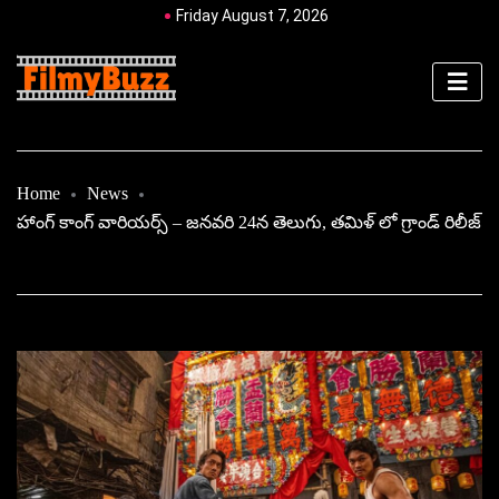
Friday August 7, 2026
Home
News
హాంగ్ కాంగ్ వారియర్స్ – జనవరి 24న తెలుగు, తమిళ్ లో గ్రాండ్ రిలీజ్