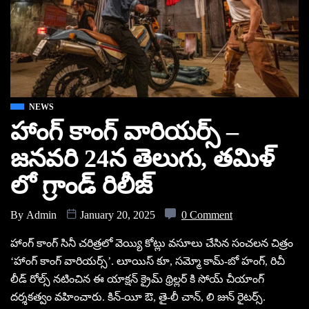
NEWS
హాంగ్ కాంగ్ వారియర్స్ –
జనవరి 24న తెలుగు, తమిళ్
లో గ్రాండ్ రిలీజ్
By
Admin
January 20, 2025
0 Comment
హాంగ్ కాంగ్ సినీ చరిత్రలో వెయ్యి కోట్లు వసూలు చేసిన సంచలన చిత్రం
‘హాంగ్ కాంగ్ వారియర్స్’. లూయిస్ కూ, సమ్మో కామ్-బో హంగ్, రిచీ
లీడ్ రోల్స్ నటించిన ఈ యాక్షన్ క్రైమ్ థ్రిల్లర్ కి సోయ్ చీయాంగ్
దర్శకత్వం వహించారు. కిన్-యీ ఔ, తై-లీ చాన్, లి జున్ రైటర్స్.