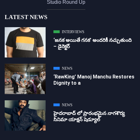
Studio Round Up
LATEST NEWS
INTERVIEWS
‘జ‌న‌క అయితే గ‌న‌క‌’ అందరికీ నచ్చుతుంది
– డైరెక్ట‌ర్
NEWS
‘RawKing’ Manoj Manchu Restores
Dignity to a
NEWS
హైదరాబాద్ లో ప్రారంభమైన నాగశౌర్య
సినిమా యాక్షన్ షెడ్యూల్