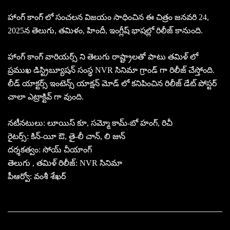
హాంగ్ కాంగ్ లో సంచలన విజయం సాధించిన ఈ చిత్రం జనవరి 24,
2025న తెలుగు, తమిళం, హిందీ, ఇంగ్లీష్ భాషల్లో రిలీజ్ కానుంది.
హాంగ్ కాంగ్ వారియర్స్ ని తెలుగు రాష్ట్రాలతో పాటు తమిళ్ లో
ప్రముఖ డిస్ట్రిబ్యూషన్ సంస్థ NVR సినిమా గ్రాండ్ గా రిలీజ్ చేస్తోంది.
లీడ్ యాక్టర్స్ ఇంటెన్స్ యాక్షన్ మోడ్ లో కనిపించిన రిలీజ్ డేట్ పోస్టర్
చాలా ఎట్రాక్టివ్ గా వుంది.
నటీనటులు: లూయిస్ కూ, సమ్మో కామ్-బో హంగ్, రిచీ
రైటర్స్: కిన్-యీ ఔ, తై-లీ చాన్, లి జున్
దర్శకత్వం: సోయ్ చీయాంగ్
తెలుగు , తమిళ్ రిలీజ్: NVR సినిమా
పీఆర్వో: వంశీ శేఖర్