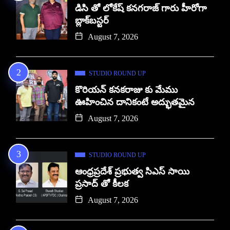
డిసి తో లోకేష్ కనగరాజ్ గారు హీరోగా
బ్లాక్‌బస్టర్
August 7, 2026
STUDIO ROUND UP
కొరియన్ కనకరాజు కు మేము
ఊహించిన దానికంటే అద్భుతమైన
August 7, 2026
STUDIO ROUND UP
ఆంధ్రప్రదేశ్ ప్రభుత్వ సిఎస్ సాయి
ప్రసాద్ తో కీలక
August 7, 2026