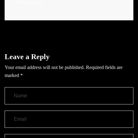
Administrator
Leave a Reply
Your email address will not be published.
Required fields are
marked
*