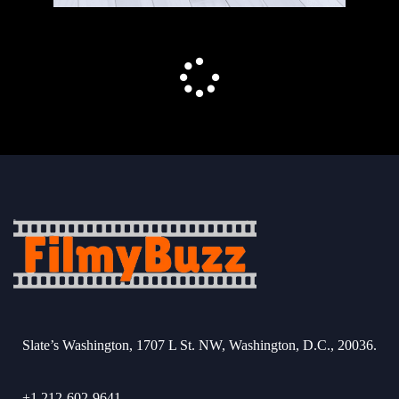
Slate’s Washington, 1707 L St. NW, Washington, D.C., 20036.
+1 212-602-9641