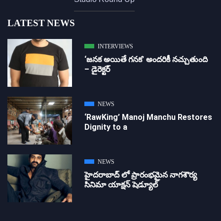
LATEST NEWS
INTERVIEWS
‘జ‌న‌క అయితే గ‌న‌క‌’ అందరికీ నచ్చుతుంది
– డైరెక్ట‌ర్
NEWS
‘RawKing’ Manoj Manchu Restores
Dignity to a
NEWS
హైదరాబాద్ లో ప్రారంభమైన నాగశౌర్య
సినిమా యాక్షన్ షెడ్యూల్