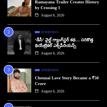
Ramayana Trailer Creates History
by Crossing 1
August 6, 2026
INTERVIEWS
‘డీసీ’ వైల్డ్ గ్యాంగ్‌స్టర్ కథ… సరికొత్త
థియేట్రికల్ ఎక్స్‌పీరియన్స్
August 6, 2026
INTERVIEWS
Chennai Love Story Became a ₹50
Crore
August 6, 2026