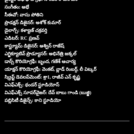
సంగీతం: అభే
సీఈవో: వాసు పోతిని
ప్రొడక్షన్ డిజైనర్: అశోక్ కుమార్
డైలాగ్స్: కళ్యాణ్ చక్రవర్తి
ఎడిటర్: RC ప్రణవ్
కాస్ట్యూమ్ డిజైనర్: అశ్విన్ రాజేష్
ఎగ్జిక్యూటివ్ ప్రొడ్యూసర్: అభినేత్రి జక్కల్
డాన్స్‌ కొరియోగ్రఫీ: బృంద, గణేశ్‌ ఆచార్య
యాక్షన్ కొరియోగ్రఫీ: వెంకట్, వ్లాడ్ రింబర్గ్, లీ విట్కర్‌
స్క్రిప్ట్ డెవలప్‌మెంట్: శ్రా1, రాజీవ్ ఎన్ కృష్ణ
విఎఫ్‌ఎక్స్‌: థండర్ స్టూడియోస్
విఎఫ్‌ఎక్స్‌ సూపర్‌వైజర్: దేవ్ బాబు గాండి (బుజ్జి)
పబ్లిసిటీ డిజైన్స్: కాని స్టూడియో