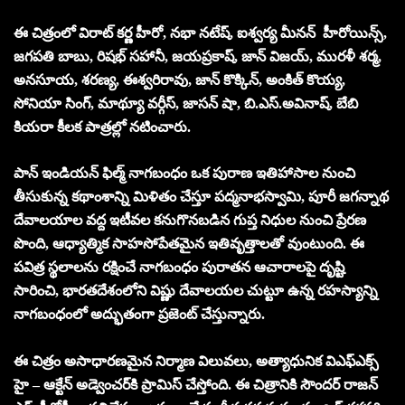
ఈ చిత్రం
లో
విరాట్‌ కర్ణ హీరో, నభా నటేష్, ఐశ్వర్య మీనన్ హీరోయిన్స్,
జగపతి బాబు, రిషభ్‌ సహానీ, జయప్రకాష్, జాన్‌ విజయ్‌, మురళీ శర్మ,
అనసూయ, శరణ్య, ఈశ్వరిరావు, జాన్‌ కొక్కిన్‌, అంకిత్‌ కొయ్య,
సోనియా సింగ్‌, మాథ్యూ వర్గీస్‌, జాసన్‌ షా, బి.ఎస్.అవినాష్, బేబి
కియరా కీలక పాత్రల్లో నటించారు.
పాన్‌ ఇండియన్‌ ఫిల్మ్‌ నాగబంధం ఒక పురాణ ఇతిహాసాల నుంచి
తీసుకున్న కథాంశాన్ని మిళితం చేస్తూ పద్మనాభస్వామి, పూరీ జగన్నాథ
దేవాలయాల వద్ద ఇటీవల కనుగొనబడిన గుప్త నిధుల నుంచి ప్రేరణ
పొంది, ఆధ్యాత్మిక సాహసోపేతమైన ఇతివృత్తాలతో వుంటుంది. ఈ
పవిత్ర స్థలాలను రక్షించే నాగబంధం పురాతన ఆచారాలపై దృష్టి
సారించి, భారతదేశంలోని విష్ణు దేవాలయల చుట్టూ ఉన్న రహస్యాన్ని
నాగబంధంలో అద్భుతంగా ప్రజెంట్‌ చేస్తున్నారు.
ఈ చిత్రం అసాధారణమైన నిర్మాణ విలువలు, అత్యాధునిక విఎఫ్‌ఎక్స్‌
హై – ఆక్టేన్‌ అడ్వెంచర్‌కి ప్రామిస్‌ చేస్తోంది. ఈ చిత్రానికి సౌందర్‌ రాజన్‌