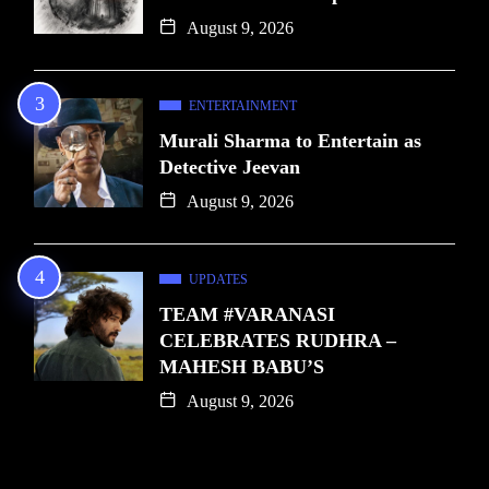
August 9, 2026
ENTERTAINMENT
Murali Sharma to Entertain as
Detective Jeevan
August 9, 2026
UPDATES
TEAM #VARANASI
CELEBRATES RUDHRA –
MAHESH BABU’S
August 9, 2026