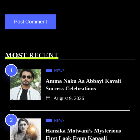
MOST
RECENT
NEWS
Amma Naku Aa Abbayi Kavali
Success Celebrations
August 9, 2026
NEWS
Hansika Motwani’s Mysterious
First Look From Kapaali