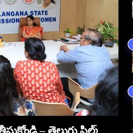
ీసుకోండి – తెలుగు ఫిల్మ్