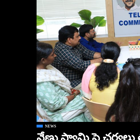
NEWS
వేణు స్వామి పై చర్యలు త