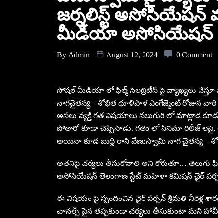
జర్నలిస్ట్ అసోసియేషన్ 
మీడియా అసోసియేషన్
By
Admin
August 12, 2024
0 Comment
సోషల్ మీడియా లో ఫిల్మ్ సెలబ్రిటీస్ పై వ్యాఖ్యలు చేస
నాగచైతన్య – శోభిత ధూళిపాళ ఎంగేజ్మెంట్ రోజున వారి 
అసలు వ్యక్తి గత విషయాలు నలుగురి లో మాట్లాడ కూడదు
పోతారో కూడా చెప్పేసాడు. గతం లో సినిమా రిలీజ్ లప
అయినా కూడ బుద్ది రాని వేణుస్వామి నాగ చైతన్య – శో
అతనిపై చర్యలు తీసుకోవాలి అని కోరుతూ… తెలుగు ఫిల్
అసోసియేషన్ తెలంగాణ స్టేట్ మహిళా కమిషన్ ఛైర్ పర్సన్ శ
ఈ విషయం పై స్పందించిన ఛైర్ పర్సన్ శ్రీమతి నీరెళ్ల 
చానల్స్ పైన తప్పకుండా చర్యలు తీసుకుంటా మని హామ