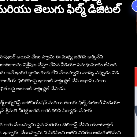
మరియు తెలుగు ఫిల్మ్ డిజిటల్
్తూ పాపులర్ అయిన వేణు స్వామి ఈ మధ్య జరిగిన అక్కినేని
జాతకాలను విశ్లేషణ చేస్తూ చేసిన వీడియో పెనుధుమారం లేపింది.
 అనే ఇంగిత జ్ఞానం కూడ లేని వేణుస్వామి వాళ్ళు ఎప్పుడు విడి
ై, రాజకీయ ఫలితాలపై ఇలాంటి వ్యాఖ్యలే చేసి అభాసు పాలు
భిత లపై అలాంటి వ్యాఖ్యలే చేసాడు.
మ్ జర్నలిస్ట్ అసోసియేషన్ మరియి తెలుగు ఫిల్మ్ డిజిటల్ మీడియా
్రీమతి నీరెళ్ల శారద గారికి కలిసి పిర్యాదు చేసారు.
శారద గారు వేణుస్వామి పైన మరియు టెలికాస్ట్ చేసిన యూట్యూబ్
ీ ఇచ్చారు. వేణుస్వామి ని పిలిపించి అతని వివరణ అడుగుతామని