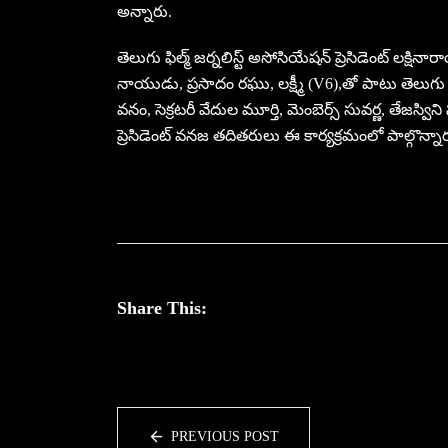
అన్నారు.
తెలుగు ఫిల్మ్ జర్నలిస్ట్ అసోసియేషన్ ప్రెసిడెంట్ లక్షిన
నాయుడు, ప్రసాదం రఘు, లక్ష్మీ (V6),తో పాటు తెలుగు ఫ
వనం, సెక్రటరీ వేదుల మూర్తి, మెంబెర్స్ సువర్ణ, తేజస్విని
ప్రెసిడెంట్ వనజ తదితరులు ఈ కార్యక్రమంలో పాల్గొన్నా
Share This:
PREVIOUS POST