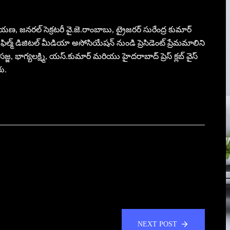
ారాయణ, జనరల్ సెక్రటరీ వై.జె.రాంబాబు, ట్రైజరర్ సురేంద్ర కుమార్
ిల్మ్ డిజిటల్ మీడియా అసోసియేషన్ నుండి ప్రెసిడెంట్ ప్రేమమాలిని
 సజ్జ, భాగ్యలక్ష్మి, యస్.కుమార్ మరియు హైదరాబాద్ ప్రెస్ క్లబ్ వైస్
రు.
NEXT POST