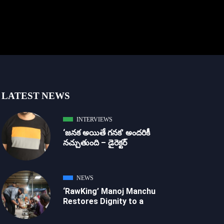
LATEST NEWS
INTERVIEWS
‘జ‌న‌క అయితే గ‌న‌క‌’ అందరికీ
నచ్చుతుంది – డైరెక్ట‌ర్
NEWS
‘RawKing’ Manoj Manchu
Restores Dignity to a