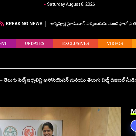
Saturday August 8, 2026
BREAKING NEWS
అన్నపూర్ణ స్టూడియోస్ పళ్ళబురుసు నుంచి హైలో హైలో హ
ENT
UPDATES
EXCLUSIVES
VIDEOS
 – తెలుగు ఫిల్మ్ జర్నలిస్ట్ అసోసియేషన్ మరియు తెలుగు ఫిల్మ్ డిజిటల్ 
M