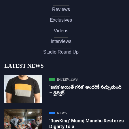
Reviews
Exclusives
Videos
Interviews
Studio Round Up
LATEST NEWS
INTERVIEWS
‘జ‌న‌క అయితే గ‌న‌క‌’ అందరికీ నచ్చుతుంది
– డైరెక్ట‌ర్
NEWS
‘RawKing’ Manoj Manchu Restores
Dignity to a