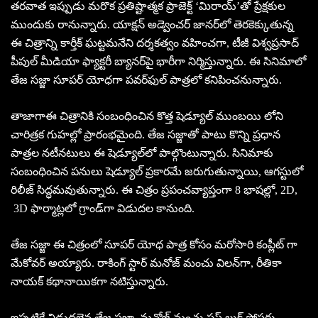
తరవాత ఇప్పుడు మరొక ప్రతిష్టాత్మక ప్రాజెక్ట్ ‘మిరాయ్’తో ప్రేక్షకుల
ముందుకు రానున్నారు. యాక్షన్ అడ్వెంచర్ జానర్‌లో తెరకెక్కుతున్న
ఈ చిత్రాన్ని కార్తీక్ ఘట్టమనేని దర్శకత్వం వహించగా, టీజీ విశ్వప్రసాద్
పీపుల్ మీడియా ఫ్యాక్టరీ బ్యానర్‌పై భారీగా నిర్మిస్తున్నారు. ఈ సినిమాలో
తేజ సజ్జా సూపర్ యోధగా పవర్‌ఫుల్ పాత్రలో కనిపించనున్నారు.
తాజాగాఈ చిత్రానికి సంబంధించిన కొత్త షెడ్యూల్ ముంబయి లోని
చారిత్రక గుహల్లో ప్రారంభమైంది. తేజ సజ్జాతో పాటు కొన్ని ప్రధాన
పాత్రల నటీనటులు ఈ షెడ్యూల్‌లో పాల్గొంటున్నారు. సినిమాకు
సంబంధించిన పనులు షెడ్యూల్ ప్రకారమే జరుగుతున్నాయి, ఆగస్టులో
రిలీజ్ సిద్ధమవుతున్నారు. ఈ చిత్రం ప్రపంచవ్యాప్తంగా 8 భాషల్లో, 2D,
3D ఫార్మాట్లలో గ్రాండ్‌గా విడుదల కానుంది.
తేజ సజ్జా ఈ చిత్రంలో సూపర్ యోధ పాత్ర కోసం మరోసారి కంప్లీట్ గా
మేకోవర్ అయ్యారు. రాకింగ్ స్టార్ మనోజ్ మంచు విలన్‌గా, రీతికా
నాయక్ కథానాయికగా నటిస్తున్నారు.
ఇప్పటికే విడుదలైన తేజ సజ్జా, మనోజ్ మంచు ఫస్ట్ లుక్ పోస్టర్లు,