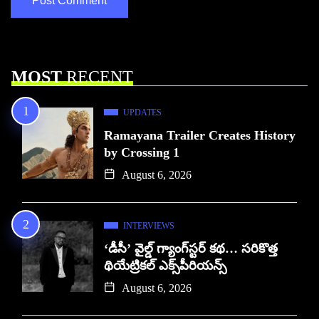
MOST
RECENT
UPDATES
Ramayana Trailer Creates History
by Crossing 1
August 6, 2026
INTERVIEWS
‘డీసీ’ వైల్డ్ గ్యాంగ్‌స్టర్ కథ… సరికొత్త
థియేట్రికల్ ఎక్స్‌పీరియన్స్
August 6, 2026