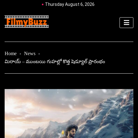
Thursday August 6, 2026
Home
News
మిరాయ్ – ముంబయి గుహల్లో కొత్త షెడ్యూల్‌ ప్రారంభం