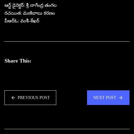
ఆర్ట్ డైరెక్టర్: శ్రీ నాగేంద్ర తంగల
రచయిత: మణిబాబు కరణం
పీఆర్‌ఓ: వంశీ-శేఖర్
Share This:
PREVIOUS POST
NEXT POST