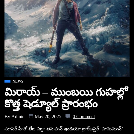
NEWS
మిరాయ్ – ముంబయి గుహల్లో
కొత్త షెడ్యూల్‌ ప్రారంభం
By
Admin
May 20, 2025
0 Comment
సూపర్ హీరో తేజ సజ్జా తన పాన్ ఇండియా బ్లాక్‌బస్టర్ ‘హనుమాన్’