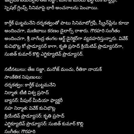
స్పెషల్ గ్లింప్స్ సినిమాపై భారీ అంచనాలను పెంచాయి.
కార్తీక్ ఘట్టమనేని దర్శకత్వంతో పాటు సినిమాటోగ్రఫీ, స్క్రీన్‌ప్లేను కూడా
అందించగా, మణిబాబు కరణం డైలాగ్స్ రాశారు. గౌరహరి సంగీతం
అందించగా, శ్రీ నాగేంద్ర తంగల ఆర్ట్ డైరెక్టర్‌గా వ్యవహరిస్తున్నారు. వివేక్
కుచిభొట్ల కో-ప్రొడ్యూసర్ కాగా, కృతి ప్రసాద్ క్రియేటివ్ ప్రొడ్యూసర్‌గా,
సుజిత్ కుమార్ కొల్లి ఎగ్జిక్యూటివ్ ప్రొడ్యూసర్‌.
నటీనటులు: తేజ సజ్జా, మనోజ్ మంచు, రీతికా నాయక్
సాంకేతిక నిపుణులు:
దర్శకత్వం: కార్తీక్ ఘట్టమనేని
నిర్మాత: టీజీ విశ్వ ప్రసాద్
బ్యానర్: పీపుల్ మీడియా ఫ్యాక్టరీ
సహ నిర్మాత: వివేక్ కుచిభొట్ల
క్రియేటివ్ ప్రొడ్యూసర్: కృతి ప్రసాద్
ఎగ్జిక్యూటివ్ ప్రొడ్యూసర్: సుజిత్ కుమార్ కొల్లి
సంగీతం: గౌరహరి