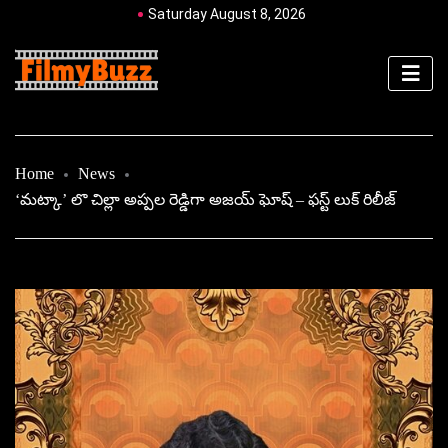
Saturday August 8, 2026
Home
News
‘మట్కా’ లొ చిల్లా అప్పల రెడ్డిగా అజయ్ ఘోష్ – ఫస్ట్ లుక్ రిలీజ్