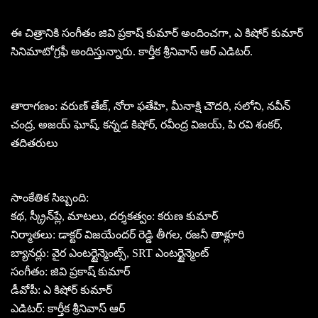
ఈ చిత్రానికి సంగీతం జివి ప్రకాష్ కుమార్ అందించగా, ఎ కిషోర్ కుమార్
సినిమాటోగ్రఫీ అందిస్తున్నారు. కార్తీక శ్రీనివాస్ ఆర్ ఎడిటర్.
తారాగణం: వరుణ్ తేజ్, నోరా ఫతేహి, మీనాక్షి చౌదరి, సలోని, నవీన్
చంద్ర, అజయ్ ఘోష్, కన్నడ కిషోర్, రవీంద్ర విజయ్, పి రవి శంకర్,
తదితరులు
సాంకేతిక సిబ్బంది:
కథ, స్క్రీన్‌ప్లే, మాటలు, దర్శకత్వం: కరుణ కుమార్
నిర్మాతలు: డాక్టర్ విజయేందర్ రెడ్డి తీగల, రజనీ తాళ్లూరి
బ్యానర్లు: వైర ఎంటర్టైన్మెంట్స్, SRT ఎంటర్టైన్మెంట్
సంగీతం: జివి ప్రకాష్ కుమార్
డీవోపీ: ఎ కిషోర్ కుమార్
ఎడిటర్: కార్తీక శ్రీనివాస్ ఆర్