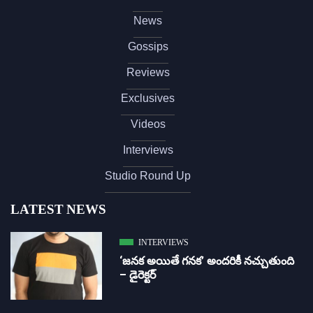
News
Gossips
Reviews
Exclusives
Videos
Interviews
Studio Round Up
LATEST NEWS
INTERVIEWS
‘జ‌న‌క అయితే గ‌న‌క‌’ అందరికీ నచ్చుతుంది
– డైరెక్ట‌ర్