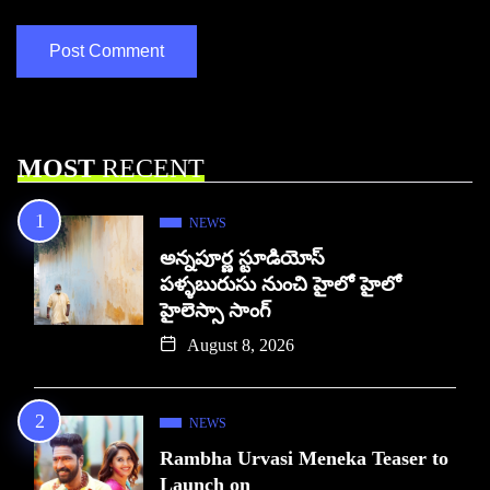
MOST
RECENT
NEWS
అన్నపూర్ణ స్టూడియోస్
పళ్ళబురుసు నుంచి హైలో హైలో
హైలెస్సా సాంగ్
August 8, 2026
NEWS
Rambha Urvasi Meneka Teaser to
Launch on