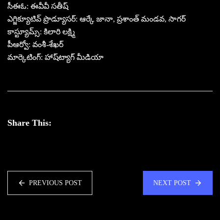
సీఈఓ: ఈవీవీ సతీష్
ఎగ్జిక్యూటివ్ ప్రొడ్యూసర్: ఆర్కే జానా, ప్రశాంత్ మండవ, సాగర్
కాస్ట్యూమ్స్: కిలారి లక్ష్మి
పీఆర్వో: వంశీ-శేఖర్
మార్కెటింగ్: హాష్‌ట్యాగ్ మీడియా
Share This:
PREVIOUS POST
NEXT POST