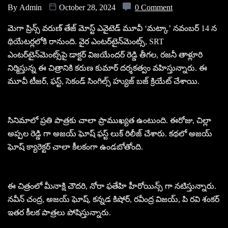
By
Admin
October 28, 2024
0 Comment
మెగా ప్రిన్స్ వరుణ్ తేజ్ మోస్ట్ ఎవైటెడ్ మూవీ ‘మట్కా’ నవంబర్ 14 న
థియేటర్లలోకి రానుంది. వైర ఎంటర్‌టైన్‌మెంట్స్, SRT
ఎంటర్‌టైన్‌మెంట్స్‌పై డాక్టర్ విజయేందర్ రెడ్డి తీగల, రజనీ తాళ్లూరి
నిర్మిస్తున్న ఈ చిత్రానికి కరుణ కుమార్ దర్శకత్వం వహిస్తున్నారు. ఈ
మూవీ టీజర్, ఫస్ట్, సెకండ్ సింగిల్స్ హ్యుజ్ బజ్ క్రియేట్ చేశాయి.
సినిమాలో ప్రతి పాత్రకు చాలా ప్రాముఖ్యత ఉంటుంది. ఈరోజు, చిల్లా
అప్పల రెడ్డి గా అజయ్ ఘోష్ ఫస్ట్ లుక్ రిలీజ్ చేశారు. కథలో అజయ్
ఘోష్ క్యారెక్టర్ చాలా కీలకంగా ఉండబోతోంది.
ఈ చిత్రంలో మీనాక్షి చౌదరి, నోరా ఫతేహి హీరోయిన్స్ గా నటిస్తున్నారు.
నవీన్ చంద్ర, అజయ్ ఘోష్, కన్నడ కిషోర్, రవీంద్ర విజయ్, పి రవి శంకర్
ఇతర కీలక పాత్రలు పోషిస్తున్నారు.