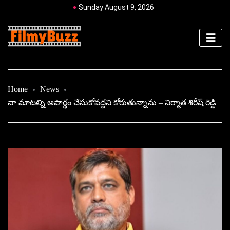
Sunday August 9, 2026
Home
News
నా మాటల్ని అపార్థం చేసుకోవద్దని కోరుతున్నాను – నిర్మాత శిరీష్ రెడ్డి