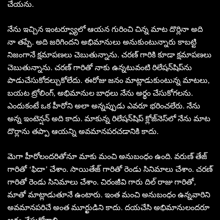
చేయను.
నేను ఇచ్చిన ఇంటర్వ్యూలో ఆయన గురించి చిన్న మాట దొర్లినా అది
నా తప్పే. అది జరిగిందని అభిమానులు అనుకుంటున్నారు కాబట్టి
నిజంగానే క్షమాపణలు చెబుతున్నాను. చరణ్ గారికి కూడా క్షమాపణలు
చెబుతున్నాను. చరణ్ గారితో నాకు ఉన్నటువంటి రిలేషన్‌షిప్‌ను
పాడుచేసుకోదల్చుకోలేదు. ఈరోజు జనం మాట్లాడుకుంటున్న మాటలు,
బయట ట్రోలింగ్, అభిమానుల బాధలు నేను అర్థం చేసుకోగలను.
ఎందుకంటే ఒక హీరోని అలా అన్నప్పుడు ఎవరూ భరించలేరు. నేను
అన్న ఇంటెన్షన్ అది కాదు. మాకున్న రిలేషన్‌షిప్ క్లోజ్‌నెస్‌లో నేను మాట
దొర్లాను తప్పా ఆయన్ని అవమానపరచడానికి కాదు.
మెగా హీరోలందరితోనూ మాకు మంచి అనుబంధం ఉంది. వరుణ్ తేజ్
గారితో ‘ఫిదా’ చేశాం. సాయితేజ్ గారితో రెండు సినిమాలు చేశాం. చరణ్
గారితో రెండు సినిమాలు చేశాం. చిరంజీవి గారు దిల్ రాజు గారితో,
మాతో మాట్లాడుతూనే ఉంటారు. ఇంత మంచి అనుబంధం ఉన్నవారిని
అవమానపరిచే అంత మూర్ఖుడిని కాదు. దయచేసి అభిమానులందరూ