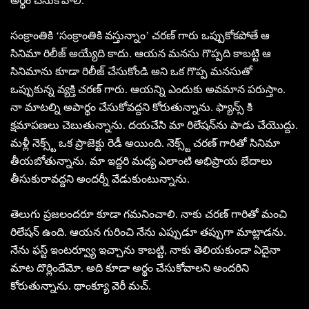
అర్థం చేసుకోవాలి.
సంక్రాంతికి ‘సంక్రాంతికి వస్తున్నాం’ చరణ్ గారు ఒప్పుకోకపోతే ఆ
సినిమా రిలీజ్ అయ్యేది కాదు. ఆయన మనసు గొప్పది కాబట్టి ఆ
సినిమాను కూడా రిలీజ్ చేసుకోండి అని ఒక గొప్ప మనసుతో
ఒప్పుకున్న వ్యక్తి చరణ్ గారు. ఆయన్ని ఎందుకు అవమాన పరుస్తాం.
నా మాటల్ని అపార్థం చేసుకోవద్దని కోరుతున్నాను. ఫ్యాన్స్ కి
క్షమాపణలు చెబుతున్నాను. దయచేసి మా రిలేషన్‌ను పాడు చేయొద్దు.
మళ్లీ నెక్స్ట్ ఒక ప్రాజెక్టు రెడీ అయింది. నెక్స్ట్ చరణ్ గారితో సినిమా
తీయబోతున్నాను. మా ఇద్దరి మధ్య ఎలాంటి అభిప్రాయ భేదాలు
తీసుకురావద్దని అందర్నీ వేడుకుంటున్నాను.
తెలుగు ప్రజలందరూ కూడా గమనించాలి. నాకు చరణ్ గారితో మంచి
రిలేషన్ ఉంది. ఆయన గురించి నేను ఎప్పుడూ తప్పుగా మాట్లాడను.
నేను ఫస్ట్ ఇంటర్వ్యూ ఇచ్చాను కాబట్టి, నాకు తెలియకుండా ఏదైనా
మాట దొర్లిందేమో. అది కూడా అర్థం చేసుకోవాలని అందరిని
కోరుతున్నాను. థాంక్యూ వెరీ మచ్.