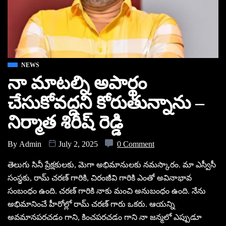
NEWS
నా మాటల్ని అపార్థం
చేసుకోవద్దని కోరుతున్నాను –
నిర్మాత శిరీష్ రెడ్డి
By
Admin
July 2, 2025
0 Comment
తెలుగు సినీ ప్రేక్షకులకు, మెగా అభిమానులకు నమస్కారం. మా ఎస్వీసీ
సంస్థకు, రామ్ చరణ్ గారికి, చిరంజీవి గారికి ఎంతో అవినాభావ
సంబంధం ఉంది. చరణ్ గారికి నాకు మంచి అనుబంధం ఉంది. నేను
అభిమానించే హీరోల్లో రామ్ చరణ్ గారు ఒకరు. ఆయన్ని
అవమానపరచడం గాని, కించపరచడం గాని నా జన్మలో ఎప్పుడూ